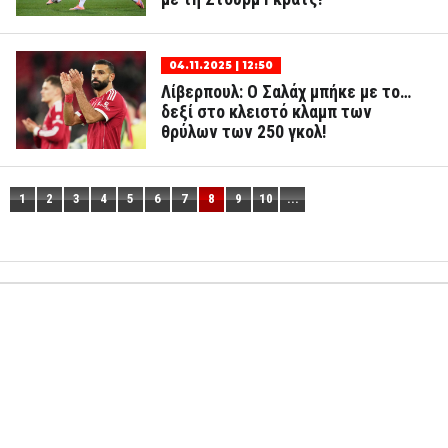
04.11.2025 | 12:50
Λίβερπουλ: Ο Σαλάχ μπήκε με το…
δεξί στο κλειστό κλαμπ των
θρύλων των 250 γκολ!
1
2
3
4
5
6
7
8
9
10
...