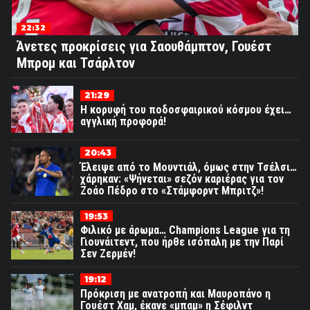
22:32
Άνετες προκρίσεις για Σαουθάμπτον, Γουέστ
Μπρομ και Τσάρλτον
21:29
Η κορυφή του ποδοσφαιρικού κόσμου έχει…
αγγλική προφορά!
20:43
Έλειψε από το Μουντιάλ, όμως στην Τσέλσι…
χάρηκαν: «Ψήνεται» σεζόν καριέρας για τον
Ζοάο Πέδρο στο «Στάμφορντ Μπριτζ»!
19:53
Φιλικό με άρωμα… Champions League για τη
Γιουνάιτεντ, που ήρθε ισόπαλη με την Παρί
Σεν Ζερμέν!
19:12
Πρόκριση με ανατροπή και Μαυροπάνο η
Γουέστ Χαμ, έκανε «μπαμ» η Σέφιλντ