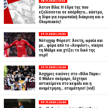
28.11.2025 | 13:22
Άστον Βίλα: Η έδρα της που
εξελίσσεται σε απόρθητο… κάστρο,
η δίψα για ευρωπαϊκή διάκριση και ο
Ολυμπιακός!
27.11.2025 | 23:52
Νότιγχαμ Φόρεστ: Άνετη, ωραία και
με… φόρα από το «Άνφιλντ», νίκησε
τη Μάλμε και χτίζει το δικό της
σερί!
27.11.2025 | 22:26
Άσχημες εικόνες στο «Βίλα Παρκ»:
Ο Μάλεν σκόραρε, δέχτηκε
αντικείμενα στο κεφάλι και η
αναμέτρηση… σταμάτησε! (vid)
07.11.2025 | 22:50