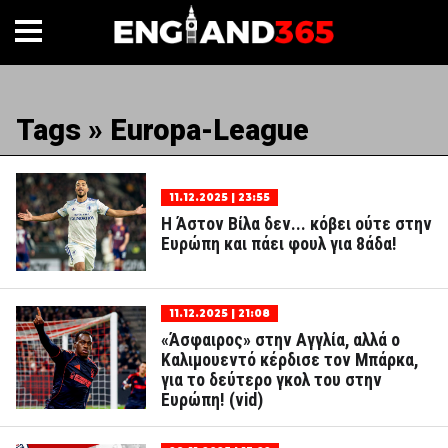
Tags » Europa-League
11.12.2025 | 23:55
Η Άστον Βίλα δεν... κόβει ούτε στην
Ευρώπη και πάει φουλ για 8άδα!
11.12.2025 | 21:08
«Άσφαιρος» στην Αγγλία, αλλά ο
Καλιμουεντό κέρδισε τον Μπάρκα,
για το δεύτερο γκολ του στην
Ευρώπη! (vid)