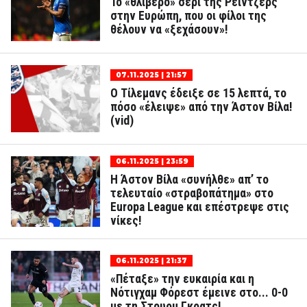
Το «θλιβερό» σερί της Ρέιντζερς
στην Ευρώπη, που οι φίλοι της
θέλουν να «ξεχάσουν»!
07.11.2025 | 21:57
Ο Τίλεμανς έδειξε σε 15 λεπτά, το
πόσο «έλειψε» από την Άστον Βίλα!
(vid)
06.11.2025 | 23:59
Η Άστον Βίλα «συνήλθε» απ’ το
τελευταίο «στραβοπάτημα» στο
Europa League και επέστρεψε στις
νίκες!
06.11.2025 | 21:37
«Πέταξε» την ευκαιρία και η
Νότιγχαμ Φόρεστ έμεινε στο... 0-0
με τη Στουρμ Γκρατς!