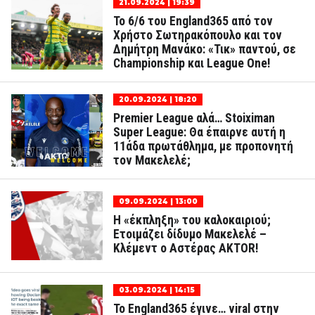
21.09.2024 | 19:39
Το 6/6 του England365 από τον
Χρήστο Σωτηρακόπουλο και τον
Δημήτρη Μανάκο: «Τικ» παντού, σε
Championship και League One!
20.09.2024 | 18:20
Premier League αλά… Stoiximan
Super League: Θα έπαιρνε αυτή η
11άδα πρωτάθλημα, με προπονητή
τον Μακελελέ;
09.09.2024 | 13:00
Η «έκπληξη» του καλοκαιριού;
Ετοιμάζει δίδυμο Μακελελέ –
Κλέμεντ ο Αστέρας AKTOR!
03.09.2024 | 14:15
Το England365 έγινε… viral στην