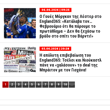
06.06.2026 | 09:25
Ο Γουές Μόργκαν της Λέστερ στο
England365: «Κατάλαβα τον…
Φεβρουάριο ότι θα πάρουμε το
πρωτάθλημα – Δεν θα ξεχάσω το
βράδυ στο σπίτι του Βάρντι!»
03.06.2026 | 20:28
Η απόλυτη επιβεβαίωση του
England365: Τσέλσι και Νιούκαστλ
πάνε να «χαλάσουν» το deal της
Μπράιτον με τον Γιοχάνα!
1
2
3
4
5
6
7
8
9
10
...