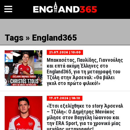
Tags » England365
21.07.2026 | 10:00
Μπακασέτας, Παυλίδης, Γιαννούλης
και επτά ακόμη Έλληνες στο
England365, για τη μεταγραφή του
Τζόλη στην Άρσεναλ: «Θα βάλει
γκολ στο πρώτο φιλικό!»
17.07.2026 | 18:10
«Έτσι εξελίχθηκε το story Άρσεναλ
– Τζόλη»: Ο Δημήτρης Μανάκος
μίλησε στον Βαγγέλη Ιώαννου και
την ERA Sport, για το χρονικό μίας
μεγάλης μεταγραφής!