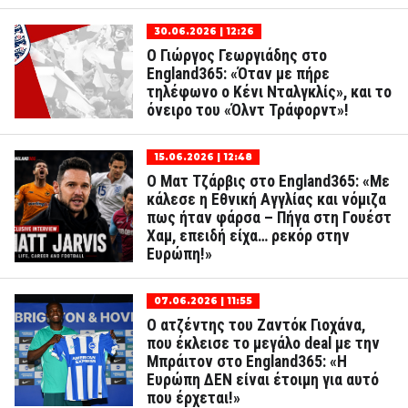
30.06.2026 | 12:26
Ο Γιώργος Γεωργιάδης στο
England365: «Όταν με πήρε
τηλέφωνο ο Κένι Νταλγκλίς», και το
όνειρο του «Όλντ Τράφορντ»!
15.06.2026 | 12:48
Ο Ματ Τζάρβις στο England365: «Με
κάλεσε η Εθνική Αγγλίας και νόμιζα
πως ήταν φάρσα – Πήγα στη Γουέστ
Χαμ, επειδή είχα… ρεκόρ στην
Ευρώπη!»
07.06.2026 | 11:55
Ο ατζέντης του Ζαντόκ Γιοχάνα,
που έκλεισε το μεγάλο deal με την
Μπράιτον στο England365: «Η
Ευρώπη ΔΕΝ είναι έτοιμη για αυτό
που έρχεται!»