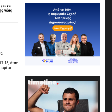
υ
ρεί να
ης νέας
να
17-18, όταν
σπιρίτο
timeline