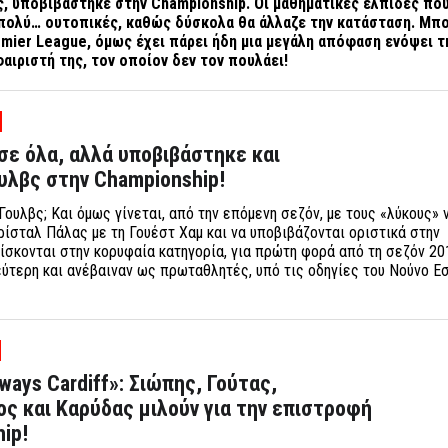
ς, υποβιβάστηκε στην
Championship. Οι μαθηματικές ελπίδες πο
πολύ… ουτοπικές, καθώς δύσκολα θα άλλαζε την κατάσταση. Μπο
emier
League, όμως έχει πάρει ήδη μια μεγάλη απόφαση ενόψει τ
ιριστή της, τον οποίον δεν τον πουλάει!
ε όλα, αλλά υποβιβάστηκε και
υλβς στην Championship!
ουλβς; Και όμως γίνεται, από την επόμενη σεζόν, με τους «λύκους» 
Κρίσταλ Πάλας με τη Γουέστ Χαμ και να υποβιβάζονται οριστικά στην
ρίσκονται στην κορυφαία κατηγορία, για πρώτη φορά από τη σεζόν 20
εύτερη και ανέβαιναν ως πρωταθλητές, υπό τις οδηγίες του Νούνο Ε
lways Cardiff»: Σιώπης, Γούτας,
 και Καρύδας μιλούν για την επιστροφή
ip!