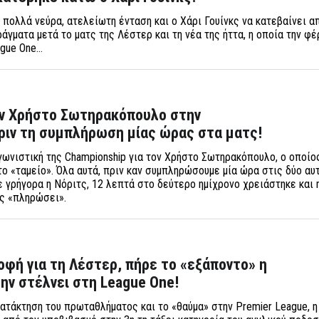
 πολλά νεύρα, ατελείωτη ένταση και ο Χάρι Γουίνκς να κατεβαίνει α
γματα μετά το ματς της Λέστερ και τη νέα της ήττα, η οποία την φέ
ague One…
ον Χρήστο Σωτηρακόπουλο στην
ριν τη συμπλήρωση μίας ώρας στα ματς!
αγωνιστική της Championship για τον Χρήστο Σωτηρακόπουλο, ο οποίο
το «ταμείο». Όλα αυτά, πριν καν συμπληρώσουμε μία ώρα στις δύο αυ
ε γρήγορα η Νόριτς, 12 λεπτά στο δεύτερο ημίχρονο χρειάστηκε και 
ας «πληρώσει».
φή για τη Λέστερ, πήρε το «εξάποντο» η
ην στέλνει στη League One!
κατάκτηση του πρωταθλήματος και το «θαύμα» στην Premier League, 