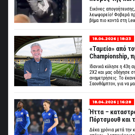
Εικόνες απογοήτευσης,
λεωφορείο! Φοβερά πρά
βήμα πιο κοντά στη Le
18.04.2026 | 18:23
«Ταμείο» από τ
Championship, π
Ιδανικά κύλησε η 43η 
2Χ2 και μας οδήγησε σ
αναμετρήσεις. Το έκαν
Σαουθάμπτον, για να μ
18.04.2026 | 16:28
Ήττα – καταστρο
Πόρτσμουθ και τ
Δέκα χρόνια μετά την 