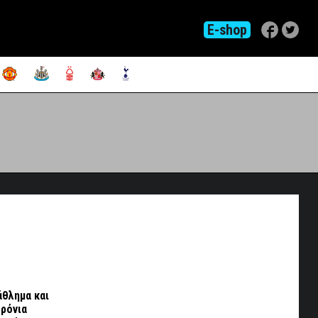
E-shop
άθλημα και
χρόνια