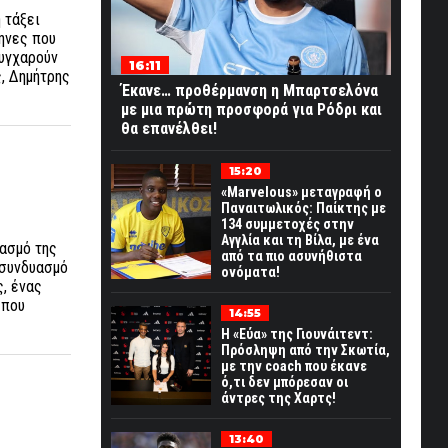
 τάξει
ηνες που
συγχαρούν
16:11
, Δημήτρης
Έκανε… προθέρμανση η Μπαρτσελόνα
με μια πρώτη προσφορά για Ρόδρι και
θα επανέλθει!
15:20
«Marvelous» μεταγραφή ο
Παναιτωλικός: Παίκτης με
134 συμμετοχές στην
Αγγλία και τη Βίλα, με ένα
βασμό της
από τα πιο ασυνήθιστα
 συνδυασμό
ονόματα!
ς, ένας
 που
14:55
Η «Εύα» της Γιουνάιτεντ:
Πρόσληψη από την Σκωτία,
με την coach που έκανε
ό,τι δεν μπόρεσαν οι
άντρες της Χαρτς!
13:40