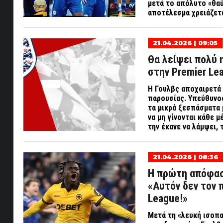
μετά το απόλυτο «θαύ
αποτέλεσμα χρειάζετα
21.04.2026 | 09:05
Θα λείψει πολύ 
στην Premier Lea
Η Γουλβς αποχαιρετά 
παρουσίας. Υπεύθυνος
τα μικρά ξεσπάσματα 
να μη γίνονται κάθε 
την έκανε να λάμψει,
21.04.2026 | 08:36
Η πρώτη απόφασ
«Αυτόν δεν τον 
League!»
Μετά τη «λευκή ισοπα