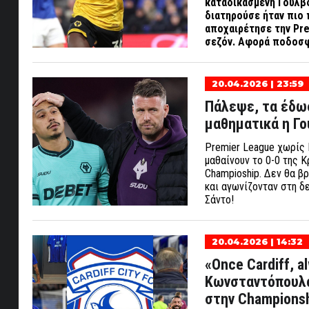
καταδικασμένη Γουλβ
διατηρούσε ήταν πιο 
αποχαιρέτησε την
Pr
σεζόν. Αφορά ποδοσφα
20.04.2026 | 23:59
Πάλεψε, τα έδωσ
μαθηματικά η Γο
Premier League χωρίς Γ
μαθαίνουν το 0-0 της 
Champioship. Δεν θα β
και αγωνίζονταν στη δ
Σάντο!
20.04.2026 | 14:32
«Once Cardiff, a
Κωνσταντόπουλος
στην Championsh