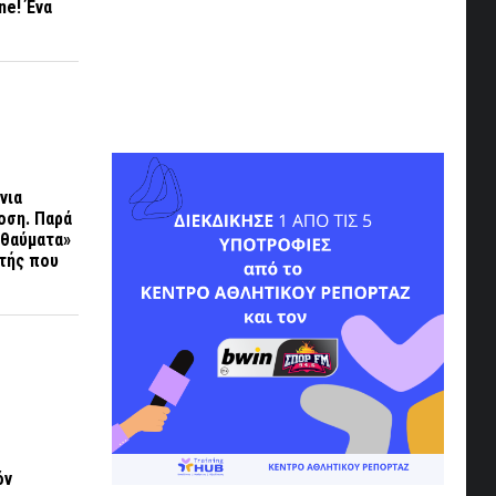
ne
! Ένα
νια
δοση. Παρά
«θαύματα»
ητής που
όν