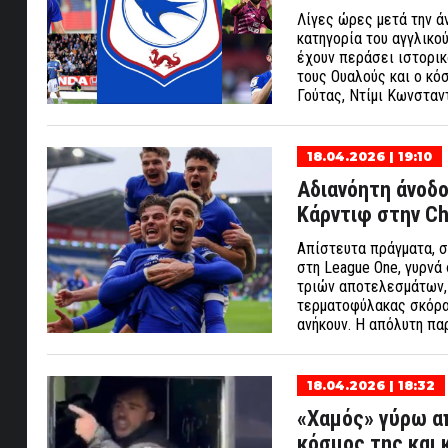
Λίγες ώρες μετά την ά
κατηγορία του αγγλικ
έχουν περάσει ιστορικ
τους Ουαλούς και ο κό
Γούτας, Ντίμι Κωνσταν
18.04.2026 | 19:10
Αδιανόητη άνοδο
Κάρντιφ στην Ch
Απίστευτα πράγματα, σ
στη League One, γυρνά 
τριών αποτελεσμάτων, 
τερματοφύλακας σκόραρ
ανήκουν. Η απόλυτη πα
18.04.2026 | 18:32
«Χαμός» γύρω α
κόσμος της και 