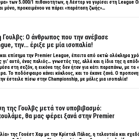
μα» των 5.000/1 πιθανοτήτων, η Λέστερ να γυρίσει στη
League
O
ι μόνο, προκειμένου να πάρει «παράταση ζωής»…
η Γουλβς: Ο άνθρωπος που την ανέβασε
gue, την… έριξε με μία ισοπαλία!
και επίσημα την
Premier
League, έπειτα από οκτώ ολόκληρα χρό
 γι’ αυτό, ένας παλιός… γνωστός της, αλλά και η ίδια της η από
μέσα στη σεζόν, η εικόνα της δεν ήταν για κάτι παραπάνω, με τα 
μέρα. Το ποδόσφαιρο κάνει κύκλους, και το έκανε ξανά. Ο προπον
 την έστειλε πίσω στην
Championship, με μόλις μια ισοπαλία!
η της Γουλβς μετά τον υποβιβασμό:
πουλάμε, θα μας φέρει ξανά στην Premier
λία» της Γουέστ Χαμ με την Κρίσταλ Πάλας, η τελευταία και σχεδ