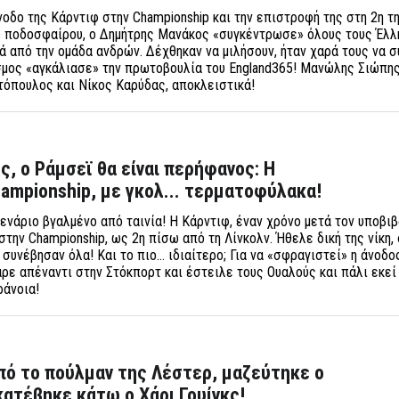
νοδο της Κάρντιφ στην Championship και την επιστροφή της στη 2η τη
ού ποδοσφαίρου, ο Δημήτρης Μανάκος «συγκέντρωσε» όλους τους Έλλ
ά από την ομάδα ανδρών. Δέχθηκαν να μιλήσουν, ήταν χαρά τους να 
σμος «αγκάλιασε» την πρωτοβουλία του England365! Μανώλης Σιώπης
τόπουλος και Νίκος Καρύδας, αποκλειστικά!
ς, ο Ράμσεϊ θα είναι περήφανος: Η
ampionship, με γκολ... τερματοφύλακα!
ενάριο βγαλμένο από ταινία! Η Κάρντιφ, έναν χρόνο μετά τον υποβι
στην Championship, ως 2η πίσω από τη Λίνκολν. Ήθελε δική της νίκη,
συνέβησαν όλα! Και το πιο… ιδιαίτερο; Για να «σφραγιστεί» η άνοδο
ε απέναντι στην Στόκπορτ και έστειλε τους Ουαλούς και πάλι εκεί
ράνοια!
πό το πούλμαν της Λέστερ, μαζεύτηκε ο
κατέβηκε κάτω ο Χάρι Γουίνκς!