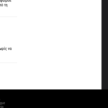
φαίρου.
πό τη
ωρίς να
ά
ague
hip