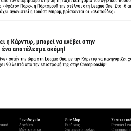
από τον υποβιβασμό στην 3η τη τάξει κατηγορία του αγγλικού ποδοσ
 «Φράτον Παρκ», η Πόρτσμουθ την στέλνει στη League One. Στο -6 α
 έχει αγωνιστεί η Γουέστ Μπρομ, βρίσκονται οι «αλεπούδες».
ει η Κάρντιφ, μπορεί να ανέβει στην
ε ένα αποτέλεσμα ακόμη!
νε» αυτήν την ώρα στη League One, με την Κάρντιφ να πανηγυρίζει χ
έχει 90 λεπτά από την επιστροφή της στην Championship!
Ξενοδοχεία
Site Map
Στατιστικ
round
Λονδίνο
Ειδήσεις
Premier Le
Μάντσεστερ
Σωτηρακόπουλος
Champions