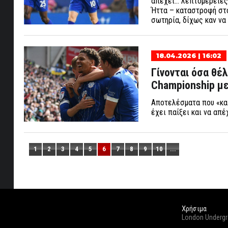
απέχει… λεπτομέρειες 
Ήττα – καταστροφή στο
σωτηρία, δίχως καν να
18.04.2026 | 16:02
Γίνονται όσα θέλ
Championship μ
Αποτελέσματα που «καί
έχει παίξει και να απ
1
2
3
4
5
6
7
8
9
10
...
Χρήσιμα
London Underg