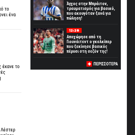
Άγχος στην Μπράιτον,
πό το
τραυματισμός για βασικό,
που ακουγόταν ξανά για
ρνει ένα
πώληση!
12:28
Αποχώρησε από τη
Γιουνάιτεντ ο γκολκίπερ
που ξεκίνησε βασικός
πέρυσι στη σεζόν της!
ΠΕΡΙΣΣΟΤΕΡΑ
ς έκανε το
τές
η
η Λέστερ