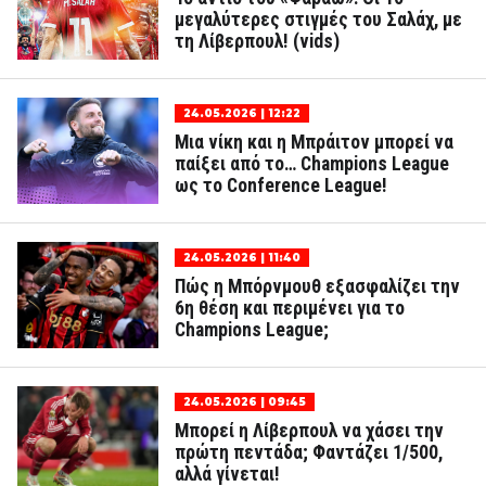
μεγαλύτερες στιγμές του Σαλάχ, με
τη Λίβερπουλ! (vids)
24.05.2026 | 12:22
Μια νίκη και η Μπράιτον μπορεί να
παίξει από το… Champions League
ως το Conference League!
24.05.2026 | 11:40
Πώς η Μπόρνμουθ εξασφαλίζει την
6η θέση και περιμένει για το
Champions League;
24.05.2026 | 09:45
Μπορεί η Λίβερπουλ να χάσει την
πρώτη πεντάδα; Φαντάζει 1/500,
αλλά γίνεται!