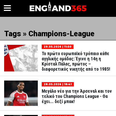
Tags » Champions-League
29.05.2026 | 11:50
Το πρώτο ευρωπαϊκό τρόπαιο κάθε
αγγλικής ομάδας: Έγινε η 14η η
Κρίσταλ Πάλας, πρώτος –
διαφορετικός νικητής από το 1985!
28.05.2026 | 18:41
Μεγάλο νέο για την Άρσεναλ και τον
τελικό του Champions League - Θα
έχει... δεξί μπακ!