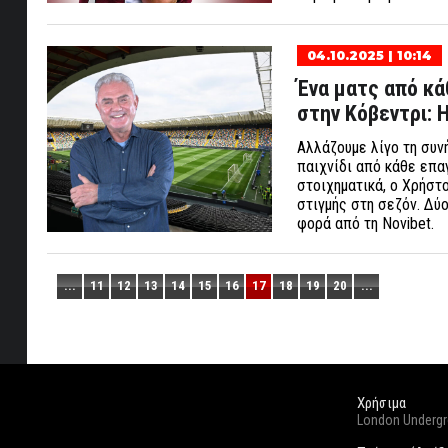
04.10.2025 | 10:14
Ένα ματς από κά
στην Κόβεντρι:
Αλλάζουμε λίγο τη συν
παιχνίδι από κάθε επαγ
στοιχηματικά, ο Χρήστ
στιγμής στη σεζόν. Δύ
φορά από τη Novibet.
...
11
12
13
14
15
16
17
18
19
20
...
Χρήσιμα
London Underg