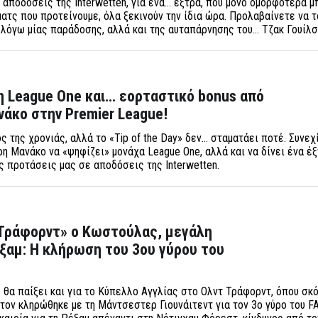
ις αποδόσεις της Interwetten, για ένα… έξτρα, που μόνο ομορφότερα μ
ματς που προτείνουμε, όλα ξεκινούν την ίδια ώρα. Προλαβαίνετε να τ
 λόγω μίας παράδοσης, αλλά και της αυταπάρνησης του… Τζακ Γουίλσ
 League One και… εορταστικό bonus από
άκο στην Premier League!
 της χρονιάς, αλλά το «Tip of the Day» δεν… σταματάει ποτέ. Συνεχ
ρη Μανάκο να «ψηφίζει» μονάχα League One, αλλά και να δίνει ένα έ
ς προτάσεις μας σε αποδόσεις της Interwetten.
 Τράφορντ» ο Κωστούλας, μεγάλη
ξαμ: Η κλήρωση του 3ου γύρου του
α παίξει και για το Κύπελλο Αγγλίας στο Ολντ Τράφορντ, όπου σκ
τον κληρώθηκε με τη Μάντσεστερ Γιουνάιτεντ για τον 3ο γύρο του FA