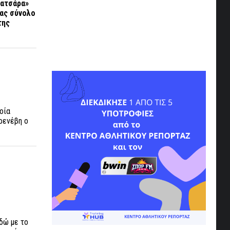
Ματσάρα»
τας σύνολο
της
οία
αρενέβη ο
δώ με το