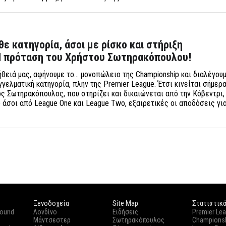
θε κατηγορία, άσοι με ρίσκο και στήριξη
 Η πρόταση του Χρήστου Σωτηρακόπουλου!
ήθειά μας, αφήνουμε το… μονοπώλειο της Championship και διαλέγου
γελματική κατηγορία, πλην της Premier League. Έτσι κινείται σήμερα
ος Σωτηρακόπουλος, που στηρίζει και δικαιώνεται από την Κόβεντρι,
ο άσοι από League One και League Two, εξαιρετικές οι αποδόσεις για
Ξενοδοχεία
Site Map
Στατιστικ
round
Λονδίνο
Ειδήσεις
Premier Le
Μάντσεστερ
Σωτηρακόπουλος
Champions