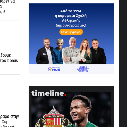
πορεί να
α
ιρ!
ίζουμε
ξτρα bonus
timeline
όραρε στην
 Cup.