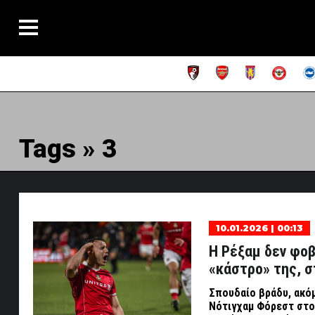
Tags » 3
10.01.2026 | 00:13
Η Ρέξαμ δεν φοβ
«κάστρο» της, σ
Σπουδαίο βράδυ, ακόμ
Νότιγχαμ Φόρεστ στο