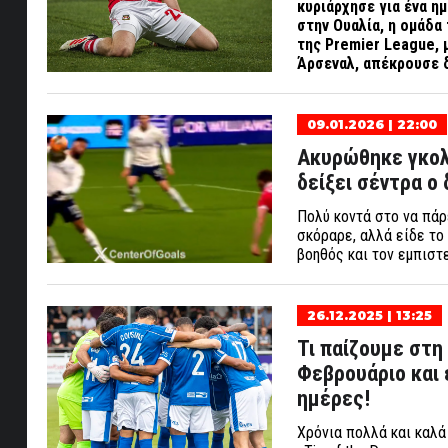
κυριάρχησε για ένα η
στην Ουαλία, η ομάδα
της
Premier
League, 
Άρσεναλ, απέκρουσε δ
09.01.2026 | 22:00
Ακυρώθηκε γκολ 
δείξει σέντρα ο δ
Πολύ κοντά στο να πάρ
σκόραρε, αλλά είδε το 
βοηθός και τον εμπιστ
26.12.2025 | 13:25
Τι παίζουμε στη
Φεβρουάριο και 
ημέρες!
Χρόνια πολλά και καλά