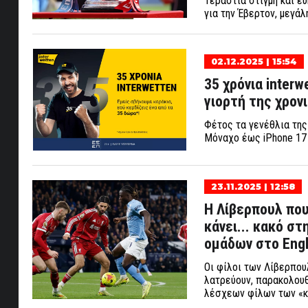
Τεράστια στιγμή και ε
για την Έβερτον, μεγάλ
02.12.2025 | 15:54
35 χρόνια inter
γιορτή της χρονι
Φέτος τα γενέθλια τη
Μόναχο έως iPhone 17 
23.11.2025 | 12:58
Η Λίβερπουλ που
κάνει... κακό στ
ομάδων στο Eng
Οι φίλοι των Λίβερπου
λατρεύουν, παρακολουθ
λέσχεων φίλων των «κό