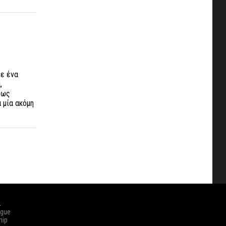
με ένα
,
 ως
 μία ακόμη
ά
ague
hip