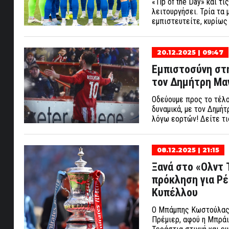
«Tip of the Day» και τ
λειτουργήσει. Τρία τα 
εμπιστευτείτε, κυρίως
20.12.2025 | 09:47
Εμπιστοσύνη στη
τον Δημήτρη Μαν
Οδεύουμε προς το τέλος
δυναμικά, με τον Δημήτ
λόγω εορτών! Δείτε τι
08.12.2025 | 21:15
Ξανά στο «Ολντ
πρόκληση για Ρέ
Κυπέλλου
Ο Μπάμπης Κωστούλας θ
Πρέμιερ, αφού η Μπράι