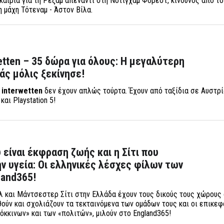
υκαιρία για τη Ρέξαμ απέναντι στη Νότιγχαμ Φόρεστ, κίνδυνος από τ
η μάχη Τότεναμ - Άστον Βίλα.
wetten – 35 δώρα για όλους: Η μεγαλύτερη
άς μόλις ξεκίνησε!
ς
i
nterwetten
δεν έχουν απλώς τούρτα. Έχουν από ταξίδια σε Αυστρί
και Playstation 5!
 είναι έκφραση ζωής και η Σίτι που
ην υγεία: Οι ελληνικές λέσχες φίλων των
land365!
λ και Μάντσεστερ Σίτι στην Ελλάδα έχουν τους δικούς τους χώρους 
ούν και σχολιάζουν τα τεκταινόμενα των ομάδων τους και οι επικε
κκινων» και των «πολιτών», μιλούν στο England365!