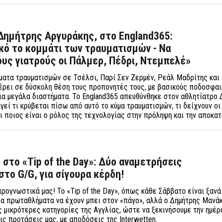
Δημήτρης Αργυράκης, στο England365:
κό το κομμάτι των τραυματισμών - Να
υς γιατρούς οι Πάλμερ, Πέδρι, Ντεμπελέ»
ατα τραυματισμών σε Τσέλσι, Παρί Σεν Ζερμέν, Ρεάλ Μαδρίτης και
ρει σε δύσκολη θέση τους προπονητές τους, με βασικούς ποδοσφαι
ια μεγάλα διαστήματα. Το England365 απευθύνθηκε στον αθλητίατρο 
γεί τι κρύβεται πίσω από αυτό το κύμα τραυματισμών, τι δείχνουν οι
ι ποιος είναι ο ρόλος της τεχνολογίας στην πρόληψη και την αποκα
ο στο «Tip of the Day»: Δύο αναμετρήσεις
στο G/G, για σίγουρα κέρδη!
ρογνωστικά μας! Το «Tip of the Day», όπως κάθε Σάββατο είναι ξανά
α πρωταθλήματα να έχουν μπει στον «πάγο», αλλά ο Δημήτρης Μανά
ς μικρότερες κατηγορίες της Αγγλίας, ώστε να ξεκινήσουμε την ημέρα
τις προτάσεις μας, με αποδόσεις της Interwetten.