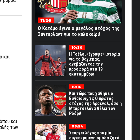
ον βορρά
11:26
Ο Κατάμο έγινε ο μεγάλος στόχος της
Σάντερλαντ για το καλοκαίρι!
10:30
Η Τσέλσι «έγραψε» ιστορία
α και
για το Βαγιέκας,
ανεβάζοντας την
προσφορά στα 19
εκατομμύρια!
10:16
Και τώρα που χάθηκε ο
Βινίσιους, τι; Ο πρώτος
στόχος της Άρσεναλ, όσο η
Μπαρτσελόνα θέλει τον
Ρόδρι!
όπου και
09:54
φαλής των
Υπάρχει λόγος που μία
συγκεκριμένη ομάδα ζητά