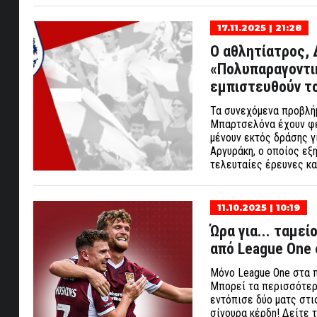
17.11.2025 | 21:28
Ο αθλητίατρος, 
«Πολυπαραγοντι
εμπιστευθούν το
Τα συνεχόμενα προβλήμ
Μπαρτσελόνα έχουν φέ
μένουν εκτός δράσης γ
Αργυράκη, ο οποίος εξη
τελευταίες έρευνες κα
11.10.2025 | 10:19
Ώρα για... ταμεί
από League One 
Μόνο League One στα π
Μπορεί τα περισσότερ
εντόπισε δύο ματς στι
σίγουρα κέρδη! Δείτε 