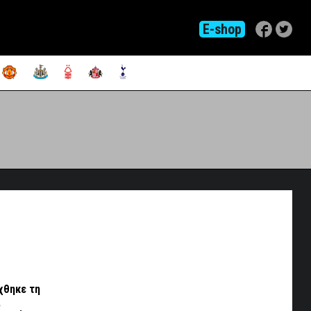
E-shop
χθηκε τη
,