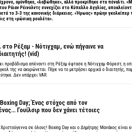
μίχρονο, αμύνθηκε, «λαβώθηκε», αλλά προκρίθηκε στα πέναλτι. «
 του Ράιαν Ρέινολντς συνεχίζει στο Κύπελλο Αγγλίας, αποκλείον
μετά το 3-3 της κανονικής διάρκειας.
«Ήρωας» πρώην γκολκίπερ 
ις στη «ρώσικη ρουλέτα».
στο Ρέξαμ - Νότιγχαμ, ενώ πήγαινε να
ιαιτητής! (vid)
ει προβάδισμα απέναντι στη Ρέξαμ έφτασε η Νότιγχαμ Φόρεστ, η οπ
γκολ της να ακυρώνεται. Πήγε να το μετρήσει αρχικά ο διαιτητής, π
εύτηκε. Δεν υπάρχει VAR.
 Boxing Day; Ένας στόχος από τον
ένας… Γουίλσιρ που δεν χάνει τέτοιες
 Χριστούγεννα σε όλους! Boxing Day και ο Δημήτρης Μανάκος είναι ε