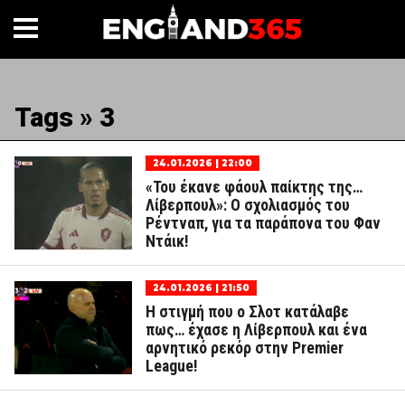
Tags » 3
24.01.2026 | 22:00
«Του έκανε φάουλ παίκτης της…
Λίβερπουλ»: Ο σχολιασμός του
Ρέντναπ, για τα παράπονα του Φαν
Ντάικ!
24.01.2026 | 21:50
Η στιγμή που ο Σλοτ κατάλαβε
πως… έχασε η Λίβερπουλ και ένα
αρνητικό ρεκόρ στην Premier
League!