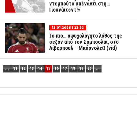
ντεμπούτο απέναντι στη…
Γιουνάιτεντ!»
12.01.2026 | 22:32
Το πιο… αψυχολόγητο λάθος της
σεζόν από τον Σόμποσλαϊ, στο
Λίβερπουλ – Μπάρνσλεϊ! (vid)
...
11
12
13
14
15
16
17
18
19
20
...