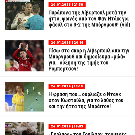
24.01.2026 | 21:38
Παράπονα της Λίβερπουλ μετά την
ήττα, φωνές από τον Φαν Ντάικ για
φάουλ στο 3-2 της Μπόρνμουθ! (vid)
24.01.2026 | 20:18
Πίσω στο σκορ η Λίβερπουλ από την
Μπόρνμουθ και δημοσίευμα «μιλά»
για… αύξηση της τιμής του
Ρόμπερτσον!
24.01.2026 | 19:18
Η φράση που… ούρλιαζε ο Ντανκ
στον Κωστούλα, για το λάθος του
και την ήττα της Μπράιτον!
24.01.2026 | 18:53
«Γκολάρα» του Γουίλσον, τρομερές