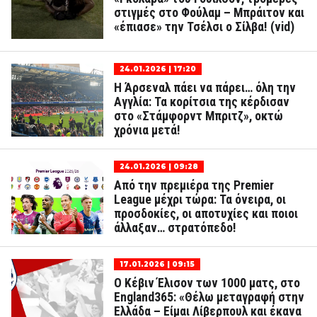
στιγμές στο Φούλαμ – Μπράιτον και
«έπιασε» την Τσέλσι ο Σίλβα! (vid)
24.01.2026 | 17:20
Η Άρσεναλ πάει να πάρει… όλη την
Αγγλία: Τα κορίτσια της κέρδισαν
στο «Στάμφορντ Μπριτζ», οκτώ
χρόνια μετά!
24.01.2026 | 09:28
Από την πρεμιέρα της Premier
League μέχρι τώρα: Τα όνειρα, οι
προσδοκίες, οι αποτυχίες και ποιοι
άλλαξαν… στρατόπεδο!
17.01.2026 | 09:15
Ο Κέβιν Έλισον των 1000 ματς, στο
England365: «Θέλω μεταγραφή στην
Ελλάδα – Είμαι Λίβερπουλ και έκανα