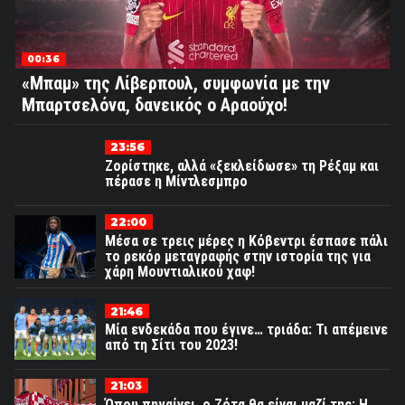
00:36
«Μπαμ» της Λίβερπουλ, συμφωνία με την
Μπαρτσελόνα, δανεικός ο Αραούχο!
23:56
Ζορίστηκε, αλλά «ξεκλείδωσε» τη Ρέξαμ και
πέρασε η Μίντλεσμπρο
22:00
Μέσα σε τρεις μέρες η Κόβεντρι έσπασε πάλι
το ρεκόρ μεταγραφής στην ιστορία της για
χάρη Μουντιαλικού χαφ!
21:46
Μία ενδεκάδα που έγινε… τριάδα: Τι απέμεινε
από τη Σίτι του 2023!
21:03
Όπου πηγαίνει, ο Ζότα θα είναι μαζί της: Η