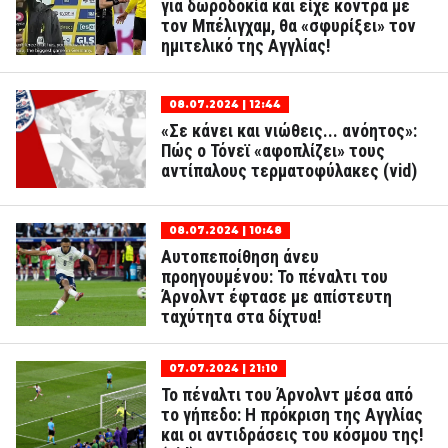
για δωροδοκία και είχε κόντρα με
τον Μπέλιγχαμ, θα «σφυρίξει» τον
ημιτελικό της Αγγλίας!
08.07.2024 | 12:44
«Σε κάνει και νιώθεις... ανόητος»:
Πώς ο Τόνεϊ «αφοπλίζει» τους
αντίπαλους τερματοφύλακες (vid)
08.07.2024 | 10:48
Αυτοπεποίθηση άνευ
προηγουμένου: Το πέναλτι του
Άρνολντ έφτασε με απίστευτη
ταχύτητα στα δίχτυα!
07.07.2024 | 21:10
Το πέναλτι του Άρνολντ μέσα από
το γήπεδο: Η πρόκριση της Αγγλίας
και οι αντιδράσεις του κόσμου της!