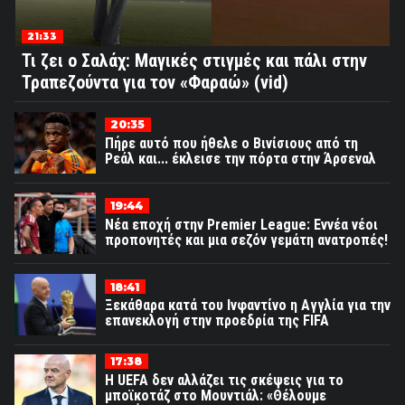
21:33
Τι ζει ο Σαλάχ: Μαγικές στιγμές και πάλι στην
Τραπεζούντα για τον «Φαραώ» (vid)
20:35
Πήρε αυτό που ήθελε ο Βινίσιους από τη
Ρεάλ και... έκλεισε την πόρτα στην Άρσεναλ
19:44
Νέα εποχή στην Premier League: Εννέα νέοι
προπονητές και μια σεζόν γεμάτη ανατροπές!
18:41
Ξεκάθαρα κατά του Ινφαντίνο η Αγγλία για την
επανεκλογή στην προεδρία της FIFA
17:38
Η UEFA δεν αλλάζει τις σκέψεις για το
μποϊκοτάζ στο Μουντιάλ: «Θέλουμε