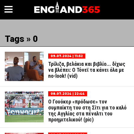
Tags » 0
09.07.2024 | 11:52
Τρίλιζα, βελάκια και βιβλίο... δίχως
να βλέπει: Ο Τόνεϊ τα κάνει όλα με
no-look! (vid)
08.07.2024 | 22:44
Ο Γουόκερ «πρόδωσε» τον
συμπαίκτη του στη Σίτι για το καλό
της Αγγλίας στα πέναλτι του
προημιτελικού! (pic)