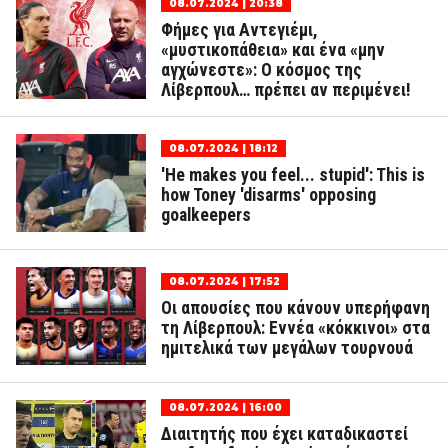
08.07.2024 | 20:38
Φήμες για Αντεγιέμι,
«μυστικοπάθεια» και ένα «μην
αγχώνεστε»: Ο κόσμος της
Λίβερπουλ… πρέπει αν περιμένει!
08.07.2024 | 18:12
'He makes you feel... stupid': This is
how Toney 'disarms' opposing
goalkeepers
08.07.2024 | 17:52
Οι απουσίες που κάνουν υπερήφανη
τη Λίβερπουλ: Εννέα «κόκκινοι» στα
ημιτελικά των μεγάλων τουρνουά
08.07.2024 | 16:00
Διαιτητής που έχει καταδικαστεί