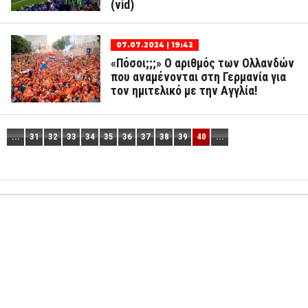
(vid)
07.07.2024 | 19:42
«Πόσοι;;;» Ο αριθμός των Ολλανδών
που αναμένονται στη Γερμανία για
τον ημιτελικό με την Αγγλία!
...
31
32
33
34
35
36
37
38
39
40
...