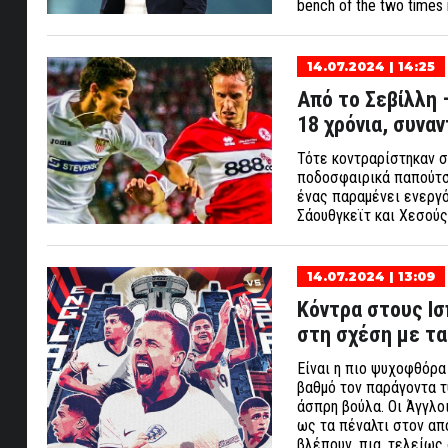
bench of the two times 
14.07.2024 | 14:25
Από το Σεβίλλη 
18 χρόνια, συνα
Τότε κοντραρίστηκαν σ
ποδοσφαιρικά παπούτσι
ένας παραμένει ενεργό
Σάουθγκεϊτ και Χεσούς
14.07.2024 | 13:09
Κόντρα στους Ισ
στη σχέση με τα 
Είναι η πιο ψυχοφθόρα
βαθμό τον παράγοντα τ
άσπρη βούλα. Οι Άγγλο
ως τα πέναλτι στον απο
βλέπουν, πια, τελείως 