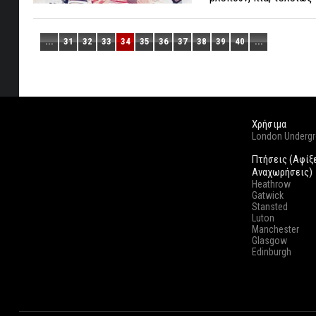
...
31
32
33
34
35
36
37
38
39
40
...
Χρήσιμα
London Underg
Πτήσεις (Αφίξ
Αναχωρήσεις)
Heathrow
Gatwick
Stansted
Luton
Manchester
Glasgow
Edinburgh