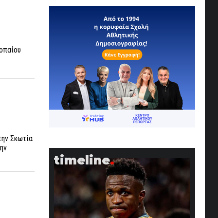
ροπαίου
την Σκωτία
την
timeline