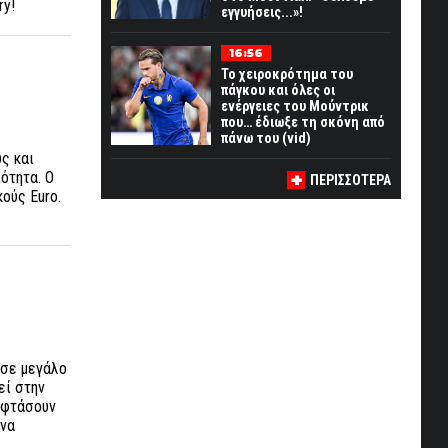
tory!
εγγυήσεις...»!
16:56
Το χειροκρότημα του
πάγκου και όλες οι
ενέργειες του Μούντρικ
που… έδιωξε τη σκόνη από
πάνω του (vid)
ς και
ότητα. Ο
ΠΕΡΙΣΣΟΤΕΡΑ
ούς Euro.
 σε μεγάλο
εί στην
 φτάσουν
 να