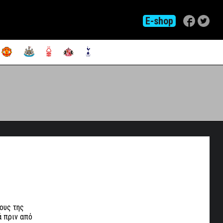
E-shop
ους της
ά πριν από