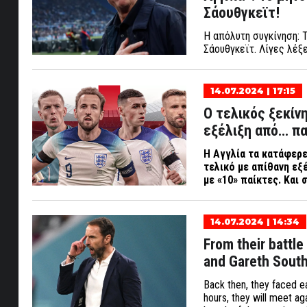
Σάουθγκεϊτ!
Η απόλυτη συγκίνηση: Τ
Σάουθγκεϊτ. Λίγες λέξε
14.07.2024 | 17:15
Ο τελικός ξεκίνη
εξέλιξη από… πα
Η Αγγλία τα κατάφερ
τελικό με απίθανη εξ
με «10» παίκτες. Και 
14.07.2024 | 14:34
From their battle
and Gareth South
Back then, they faced ea
hours, they will meet aga