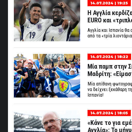
14.07.2024 | 19:25
Η Αγγλία κερδίζε
EURO και «τριπλ
Αγγλία και Ισπανία θα 
από τα «τρία λιοντάρια
14.07.2024 | 18:22
Μία παμπ στην Σ
Μαδρίτη: «Είμαστ
Μία απίθανη φωτογραφί
να δείχνει ξεκάθαρη τη
Ισπανία!
14.07.2024 | 18:05
«Κάνε το για εμέ
Αγγλία»: Το μήν