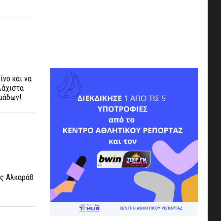
ίνο και να
λάχιστα
ομάδων!
ος Αλκαράθ