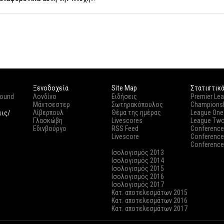
Ξενοδοχεία
Site Map
Στατιστικ
round
Λονδίνο
Ειδήσεις
Premier Le
Μάντσεστερ
Σωτηρακόπουλος
Champions
εις/
Λίβερπουλ
Θέμα της ημέρας
League One
Γλασκώβη
Livescores
League Tw
Εδινβούργο
RSS Feed
Conference
Livescore
Conference
Conference
Ισολογισμός 2013
Ισολογισμός 2014
Ισολογισμός 2015
Ισολογισμός 2016
Ισολογισμός 2017
Κατ. αποτελεσμάτων 2015
Κατ. αποτελεσμάτων 2016
Κατ. αποτελεσμάτων 2017