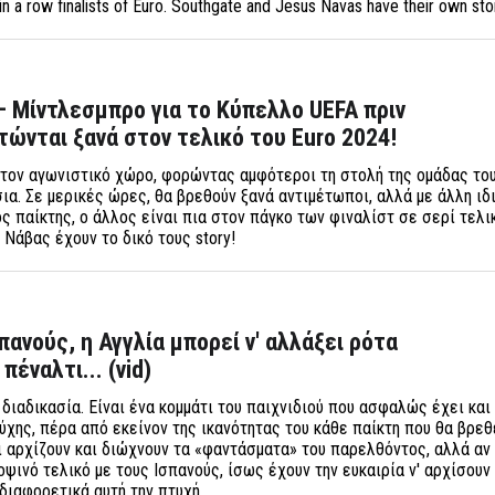
in a row finalists of Euro. Southgate and Jesus Navas have their own s
– Μίντλεσμπρο για το Κύπελλο UEFA πριν
ντώνται ξανά στον τελικό του Euro 2024!
τον αγωνιστικό χώρο, φορώντας αμφότεροι τη στολή της ομάδας του
α. Σε μερικές ώρες, θα βρεθούν ξανά αντιμέτωποι, αλλά με άλλη ιδι
ς παίκτης, ο άλλος είναι πια στον πάγκο των φιναλίστ σε σερί τελικ
 Νάβας έχουν το δικό τους story!
πανούς, η Αγγλία μπορεί ν' αλλάξει ρότα
πέναλτι... (vid)
 διαδικασία. Είναι ένα κομμάτι του παιχνιδιού που ασφαλώς έχει και
ύχης, πέρα από εκείνον της ικανότητας του κάθε παίκτη που θα βρεθ
ι αρχίζουν και διώχνουν τα «φαντάσματα» του παρελθόντος, αλλά αν
ψινό τελικό με τους Ισπανούς, ίσως έχουν την ευκαιρία ν' αρχίσουν
διαφορετικά αυτή την πτυχή...