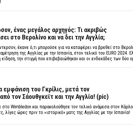
!
σον, ένας μεγάλος αρχηγός: Τι ακριβώς
σει στο Βερολίνο και να δει την Αγγλία;
τερσον, έκανε ό,τι μπορούσε για να καταφέρει να βρεθεί στο Βερολ
αμέτρηση της Αγγλίας με την Ισπανία, στον τελικό του EURO 2024. Ε
 είδηση, την στιγμή που επιβεβαιώθηκαν και οι ενδεκάδες των δύο 
 εμφάνιση του Γκρίλις, μετά τον
πό τον Σάουθγκεϊτ και την Αγγλία! (pic)
ε στο Wimbledon και παρακολούθησε τον τελικό ανάμεσα στον Κάρλ
ς, λίγες ώρες πριν το «ιστορικό» ματς της Αγγλίας με την Ισπανία!