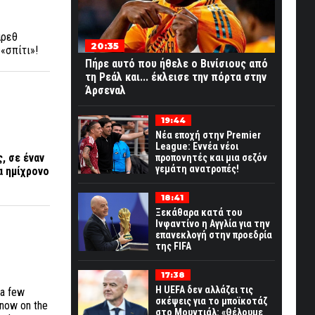
άρεθ
20:35
 «σπίτι»!
Πήρε αυτό που ήθελε ο Βινίσιους από
τη Ρεάλ και... έκλεισε την πόρτα στην
Άρσεναλ
19:44
Νέα εποχή στην Premier
League: Εννέα νέοι
, σε έναν
προπονητές και μια σεζόν
γεμάτη ανατροπές!
α ημίχρονο
18:41
Ξεκάθαρα κατά του
Ινφαντίνο η Αγγλία για την
επανεκλογή στην προεδρία
της FIFA
17:38
Η UEFA δεν αλλάζει τις
 a few
σκέψεις για το μποϊκοτάζ
s now on the
στο Μουντιάλ: «Θέλουμε