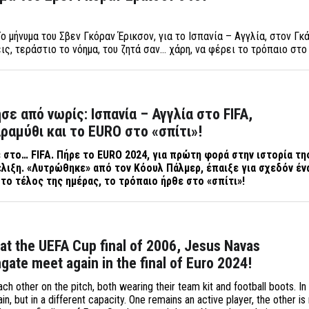
ο μήνυμα του Σβεν Γκόραν Έρικσον, για το Ισπανία – Αγγλία, στον Γκ
ις, τεράστιο το νόημα, του ζητά σαν… χάρη, να φέρει το τρόπαιο στο
σε από νωρίς: Ισπανία – Αγγλία στο FIFA,
ραμύθι και το EURO στο «σπίτι»!
ε στο…
FIFA
. Πήρε το
EURO
2024, για πρώτη φορά στην ιστορία της
έλιξη. «Λυτρώθηκε» από τον Κόουλ Πάλμερ, έπαιξε για σχεδόν έν
στο τέλος της ημέρας, το τρόπαιο ήρθε στο «σπίτι»!
 at the UEFA Cup final of 2006, Jesus Navas
gate meet again in the final of Euro 2024!
ch other on the pitch, both wearing their team kit and football boots. In
in, but in a different capacity. One remains an active player, the other i