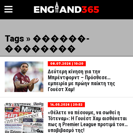
Tags » ������-
��������
08.07.2026 | 10:20
Δεύτερη κίνηση για την
Μπρέντφορντ – Πρόσθεσε…
εμπειρία με πρώην παίκτη της
Γουέστ Χαμ!
14.05.2026 | 20:52
«Θέλετε να πέσουμε, να σωθεί η
Τότεναμ»: Η Γουέστ Χαμ αισθάνεται
πως η Premier League προτιμά τον…
υποβιβασμό της!