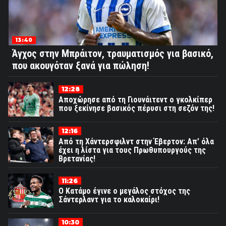
13:40
Άγχος στην Μπράιτον, τραυματισμός για βασικό,
που ακουγόταν ξανά για πώληση!
12:28
Αποχώρησε από τη Γιουνάιτεντ ο γκολκίπερ
που ξεκίνησε βασικός πέρυσι στη σεζόν της!
12:16
Από τη Χάντερσφιλντ στην Έβερτον: Απ’ όλα
έχει η λίστα για τους Πρωθυπουργούς της
Βρετανίας!
11:26
Ο Κατάμο έγινε ο μεγάλος στόχος της
Σάντερλαντ για το καλοκαίρι!
10:30