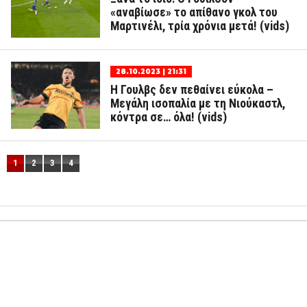
«αναβίωσε» το απίθανο γκολ του
Μαρτινέλι, τρία χρόνια μετά! (vids)
28.10.2023 | 21:31
Η Γουλβς δεν πεθαίνει εύκολα –
Μεγάλη ισοπαλία με τη Νιούκαστλ,
κόντρα σε… όλα! (vids)
1
2
3
4