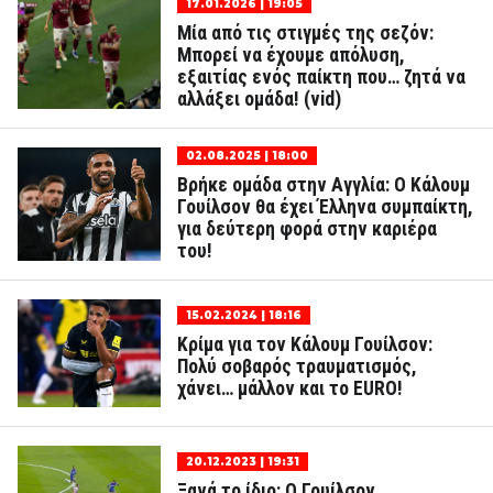
17.01.2026 | 19:05
Μία από τις στιγμές της σεζόν:
Μπορεί να έχουμε απόλυση,
εξαιτίας ενός παίκτη που… ζητά να
αλλάξει ομάδα! (vid)
02.08.2025 | 18:00
Βρήκε ομάδα στην Αγγλία: Ο Κάλουμ
Γουίλσον θα έχει Έλληνα συμπαίκτη,
για δεύτερη φορά στην καριέρα
του!
15.02.2024 | 18:16
Κρίμα για τον Κάλουμ Γουίλσον:
Πολύ σοβαρός τραυματισμός,
χάνει… μάλλον και το EURO!
20.12.2023 | 19:31
Ξανά το ίδιο: Ο Γουίλσον