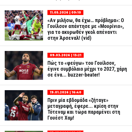
11.05.2026 | 09:10
«Αν μιλήσω, θα έχω… πρόβλημα»: Ο
Γουίλσον απάντησε με «Μουρίνιο»,
για το ακυρωθέν γκολ απέναντι
στην Άρσεναλ! (vid)
09.03.2026 | 13:21
Πώς το «φεύγω» του Γουίλσον,
έγινε συμβόλαιο μέχρι το 2027, χάρη
σε ένα... buzzer-beater!
19.01.2026 | 16:40
Πριν μία εβδομάδα «ζήταγε»
μεταγραφή, έφερε... κρίση στην
Τότεναμ και τώρα παραμένει στη
Γουέστ Χαμ!