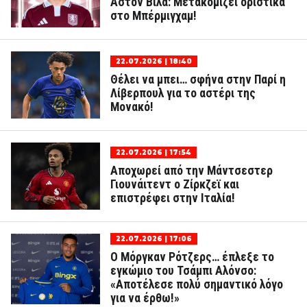
Άστον Βίλα: Μετακομίζει οριστικά
στο Μπέρμιγχαμ!
22.07.2026 | 18:40
Θέλει να μπει… σφήνα στην Παρί η
Λίβερπουλ για το αστέρι της
Μονακό!
22.07.2026 | 17:54
Αποχωρεί από την Μάντσεστερ
Γιουνάιτεντ o Ζίρκζεϊ και
επιστρέφει στην Ιταλία!
22.07.2026 | 17:06
Ο Μόργκαν Ρότζερς… έπλεξε το
εγκώμιο του Τσάμπι Αλόνσο:
«Αποτέλεσε πολύ σημαντικό λόγο
για να έρθω!»