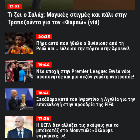
21:33
Τι ζει ο Σαλάχ: Μαγικές στιγμές και πάλι στην
Τραπεζούντα για τον «Φαραώ» (vid)
20:35
Πήρε αυτό που ήθελε ο Βινίσιους από τη
Ρεάλ και... έκλεισε την πόρτα στην Άρσεναλ
19:44
Νέα εποχή στην Premier League: Εννέα νέοι
προπονητές και μια σεζόν γεμάτη ανατροπές!
18:41
Ξεκάθαρα κατά του Ινφαντίνο η Αγγλία για την
επανεκλογή στην προεδρία της FIFA
17:38
Η UEFA δεν αλλάζει τις σκέψεις για το
μποϊκοτάζ στο Μουντιάλ: «Θέλουμε
εγγυήσεις...»!