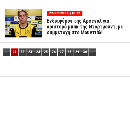
22.07.2026 | 16:12
Ενδιαφέρον της Άρσεναλ για
αριστερό μπακ της Ντόρτμουντ, με
συμμετοχή στο Μουντιάλ!
...
21
22
23
24
25
26
27
28
29
30
...