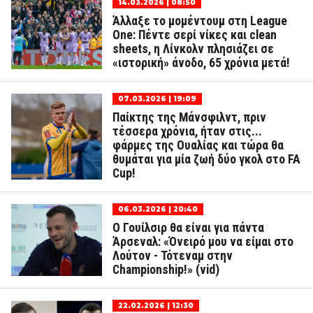
14.03.2026 | 08:50
Άλλαξε το μομέντουμ στη League
One: Πέντε σερί νίκες και clean
sheets, η Λίνκολν πλησιάζει σε
«ιστορική» άνοδο, 65 χρόνια μετά!
07.03.2026 | 19:09
Παίκτης της Μάνσφιλντ, πριν
τέσσερα χρόνια, ήταν στις...
φάρμες της Ουαλίας και τώρα θα
θυμάται για μία ζωή δύο γκολ στο FA
Cup!
06.03.2026 | 20:40
Ο Γουίλσιρ θα είναι για πάντα
Άρσεναλ: «Όνειρό μου να είμαι στο
Λούτον - Τότεναμ στην
Championship!» (vid)
22.02.2026 | 12:30