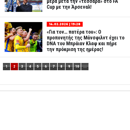
μέρα μετά την «τεσσάρα» στο FA
Cup με την Άρσεναλ!
14.02.2026 | 19:28
«Για τον… πατέρα του»: Ο
προπονητής της Μάνσφιλντ έχει το
DNA του Μπράιαν Κλαφ και πήρε
την πρόκριση της ημέρας!
1
2
3
4
5
6
7
8
9
10
...