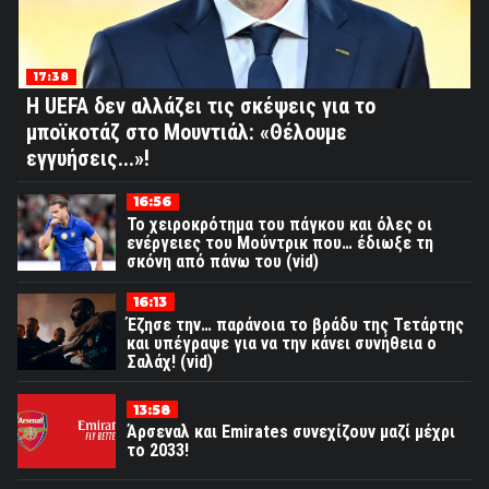
17:38
Η UEFA δεν αλλάζει τις σκέψεις για το
μποϊκοτάζ στο Μουντιάλ: «Θέλουμε
εγγυήσεις...»!
16:56
Το χειροκρότημα του πάγκου και όλες οι
ενέργειες του Μούντρικ που… έδιωξε τη
σκόνη από πάνω του (vid)
16:13
Έζησε την… παράνοια το βράδυ της Τετάρτης
και υπέγραψε για να την κάνει συνήθεια ο
Σαλάχ! (vid)
13:58
Άρσεναλ και Emirates συνεχίζουν μαζί μέχρι
το 2033!