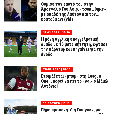
Θύμισε τον εαυτό του στην
Άρσεναλ ο Γουίλσιρ, «τσακώθηκε»
με οπαδό της Λούτον και τον…
κρατούσαν! (vid)
21.02.2026 | 23:10
Η μόνη αγγλική επαγγελματική
ομάδα με 16 ματς αήττητη, έφτασε
την Κάρντιφ και πηγαίνει για την
άνοδο!
20.02.2026 | 10:18
Ετοιμάζεται «μπαμ» στη League
One, μπορεί να πει το «ναι» ο Μάικλ
Αντόνιο!
16.02.2026 | 15:15
Πήρε προπονητή η Γουίγκαν, μια