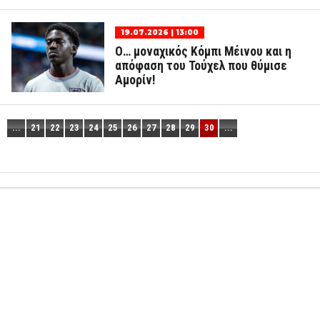
19.07.2026 | 13:00
Ο… μοναχικός Κόμπι Μέινου και η
απόφαση του Τούχελ που θύμισε
Αμορίν!
...
21
22
23
24
25
26
27
28
29
30
...