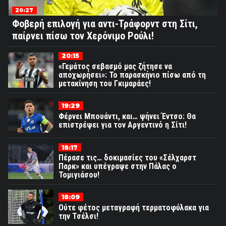
20:27
Φοβερή επιλογή για αντι-Τράφορντ στη Σίτι,
παίρνει πίσω τον Χερόνιμο Ρούλι!
20:15
«Γεμάτος σεβασμό μας ζήτησε να
αποχωρήσει»: Το παρασκήνιο πίσω από τη
μετακίνηση του Γκιμαράες!
19:29
Φέρνει Μπουάντι, και… ψήνει Έντσο: Θα
επιστρέψει για τον Αργεντινό η Σίτι!
18:17
Πέρασε τις… δοκιμασίες του «Σέλχαρστ
Παρκ» και υπέγραψε στην Πάλας ο
Τομιγιάσου!
18:09
Ούτε φέτος μεταγραφή τερματοφύλακα για
την Τσέλσι!