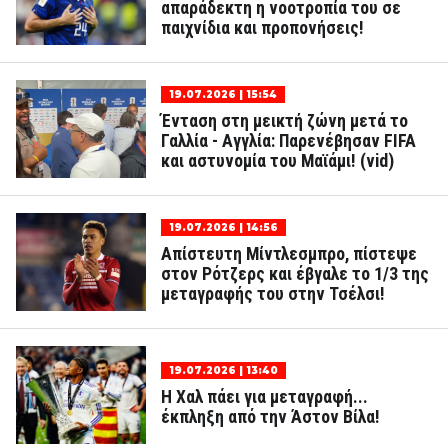
απαράδεκτη η νοοτροπία του σε
παιχνίδια και προπονήσεις!
19.07.2026 | 15:54
Ένταση στη μεικτή ζώνη μετά το
Γαλλία - Αγγλία: Παρενέβησαν FIFA
και αστυνομία του Μαϊάμι! (vid)
19.07.2026 | 14:56
Απίστευτη Μίντλεσμπρο, πίστεψε
στον Ρότζερς και έβγαλε το 1/3 της
μεταγραφής του στην Τσέλσι!
19.07.2026 | 13:40
Η Χαλ πάει για μεταγραφή...
έκπληξη από την Άστον Βίλα!