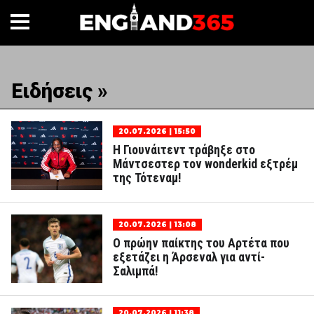
Ειδήσεις »
20.07.2026 | 15:50
H Γιουνάιτεντ τράβηξε στο
Μάντσεστερ τον wonderkid εξτρέμ
της Τότεναμ!
20.07.2026 | 13:08
Ο πρώην παίκτης του Αρτέτα που
εξετάζει η Άρσεναλ για αντί-
Σαλιμπά!
20.07.2026 | 11:38