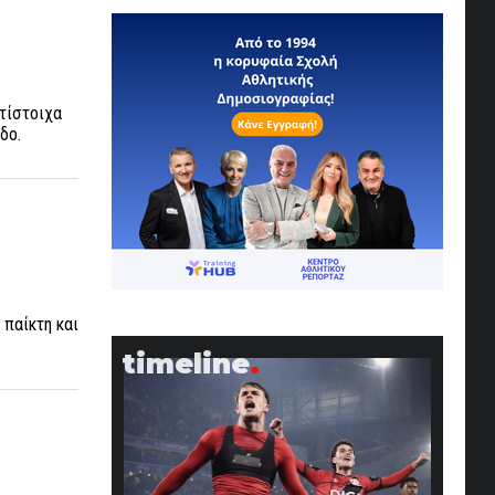
ντίστοιχα
οδο.
 παίκτη και
timeline