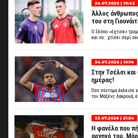
24.07.2026 | 10:42
Άλλος άνθρωπος 
του στη Γιουνάιτ
Ο Σέσκο «έχτισε» τρομ
και να... χτίσει σερί 
24.07.2026 | 10:14
Στην Τσέλσι και 
ημέρας!
Όσο σύντομα έκλεισε κ
τον Μαξένς Λακρουά, έ
23.07.2026 | 21:54
Η φανέλα που πή
αρχηγό του, Μάρ