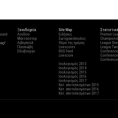
Ξενοδοχεία
Site Map
Στατιστικ
round
Λονδίνο
Ειδήσεις
Premier Le
Μάντσεστερ
Σωτηρακόπουλος
Champions
εις/
Λίβερπουλ
Θέμα της ημέρας
League One
Γλασκώβη
Livescores
League Tw
Εδινβούργο
RSS Feed
Conference
Livescore
Conference
Conference
Ισολογισμός 2013
Ισολογισμός 2014
Ισολογισμός 2015
Ισολογισμός 2016
Ισολογισμός 2017
Κατ. αποτελεσμάτων 2015
Κατ. αποτελεσμάτων 2016
Κατ. αποτελεσμάτων 2017