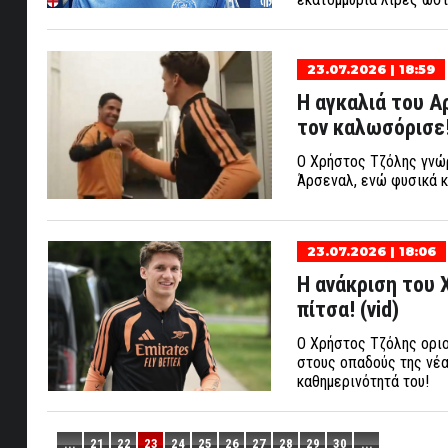
23.07.2026 | 18:59
H αγκαλιά του Α
τον καλωσόρισε! 
Ο Χρήστος Τζόλης γνώρ
Άρσεναλ, ενώ φυσικά κ
23.07.2026 | 18:06
Η ανάκριση του 
πίτσα! (vid)
Ο Χρήστος Τζόλης ορι
στους οπαδούς της νέας
καθημερινότητά του!
...
21
22
23
24
25
26
27
28
29
30
...