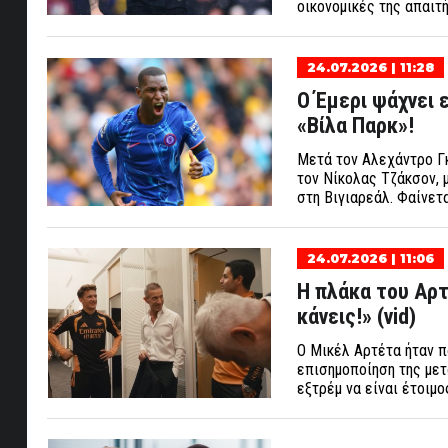
οικονομικές της απαιτ
24.07.2026 | 11:28
Ο Έμερι ψάχνει 
«Βίλα Παρκ»!
Μετά τον Αλεχάντρο Γκα
τον Νίκολας Τζάκσον, μ
στη Βιγιαρεάλ. Φαίνετα
24.07.2026 | 11:06
Η πλάκα του Αρτ
κάνεις!» (vid)
Ο Μικέλ Αρτέτα ήταν π
επισημοποίηση της μετ
εξτρέμ να είναι έτοιμο