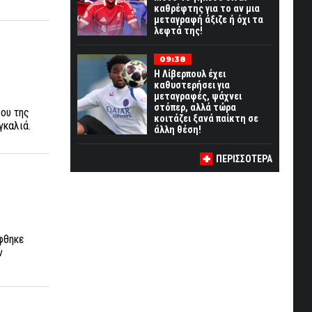
καθρέφτης για το αν μια
μεταγραφή άξιζε ή όχι τα
λεφτά της!
09:38
Η Λίβερπουλ έχει
καθυστερήσει για
μεταγραφές, ψάχνει
στόπερ, αλλά τώρα
ου της
κοιτάζει ξανά παίκτη σε
αγκαλιά.
άλλη θέση!
ΠΕΡΙΣΣΟΤΕΡΑ
φθηκε
ν