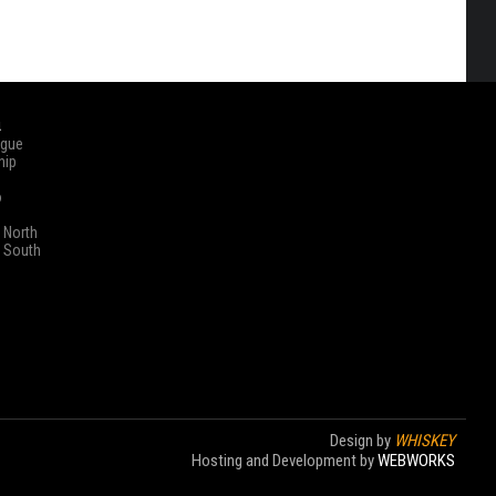
ά
ague
hip
o
 North
 South
Design by
WHISKEY
Hosting and Development by
WEBWORKS
Στοίχημα