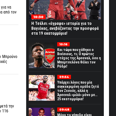
 για να
μα από τον
10:30
Η Τσέλσι «έγραψε» ιστορία για το
Βαγιέκας, ανεβάζοντας την προσφορά
στα 19 εκατομμύρια!
10:16
Και τώρα που χάθηκε ο
Βινίσιους, τι; Ο πρώτος
ον Μπρούνο
στόχος της Άρσεναλ, όσο η
μικές
Μπαρτσελόνα θέλει τον
Ρόδρι!
09:54
Υπάρχει λόγος που μία
συγκεκριμένη ομάδα ζητά
τον Ζεσούς, αλλά η
Άρσεναλ «μιλά» μόνο με…
25 εκατομμύρια!
μετά την
09:48
ν 116
Μόνο το γήπεδο είναι