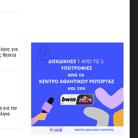
λόγος για
ς θητεία
 για την
λληνα