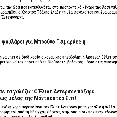
του, την ώρα που κατευθυνόταν στο προπονητικό κέντρο της Άρσεναλ
γραφηθεί, ο Χρήστος Τζόλης έλαβε τη νέα φανέλα του και ένα γράμ
ν Έντεγκααρντ.
 φουλάρει για Μπρούνο Γκιμαράες η
ση να μπει σε διαδικασία οικονομικής υπερβολής, η Άρσεναλ θέλει τ
ψει για να τον πάρει από τη Νιούκαστλ, βάζοντας… όρια στις οικονο
ε τα γαλάζια: Ο Έλιοτ Άντερσον πόζαρε
ως μέλος της Μάντσεστερ Σίτι!
μεγάλη χαρά παρουσίασε τον Έλιοτ Άντερσον με τη γαλάζια φανέλα, 
αφής του από τη Νότιγχαμ Φόρεστ, στην οποία οι «πολίτες» έδωσα
ε να πάρουν τον Άγγλο διεθνή!