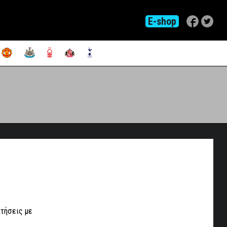
E-shop
ητήσεις με
ς