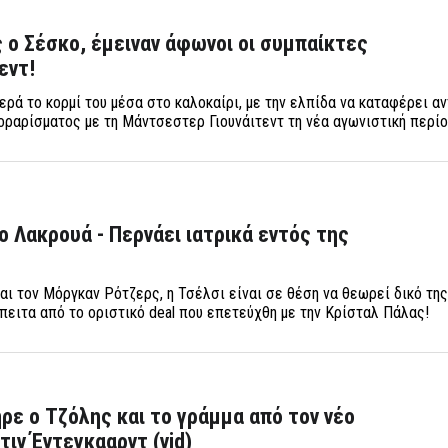
ο Σέσκο, έμειναν άφωνοι οι συμπαίκτες
εντ!
ερά το κορμί του μέσα στο καλοκαίρι, με την ελπίδα να καταφέρει α
σκοραρίσματος με τη Μάντσεστερ Γιουνάιτεντ τη νέα αγωνιστική περί
ο Λακρουά - Περνάει ιατρικά εντός της
αι τον Μόργκαν Ρότζερς, η Τσέλσι είναι σε θέση να θεωρεί δικό της
πειτα από το οριστικό deal που επετεύχθη με την Κρίσταλ Πάλας!
ρε ο Τζόλης και το γράμμα από τον νέο
τιν Έντεγκααρντ (vid)