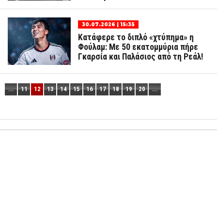
30.07.2026 | 15:35
Κατάφερε το διπλό «χτύπημα» η
Φούλαμ: Με 50 εκατομμύρια πήρε
Γκαρσία και Παλάσιος από τη Ρεάλ!
...
11
12
13
14
15
16
17
18
19
20
...