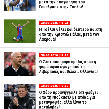
μετά την αποχώρηση του
Γουέλμπεκ στην Τσέλσι!
30.07.2026 | 18:52
Η Τσέλσι θέλει και δεύτερο παίκτη
από την Κρίσταλ Πάλας, μετά τον
Λακρουά!
30.07.2026 | 17:49
Ο Σλοτ απέρριψε ομάδα, πρώτη
φορά αφού έφυγε από τη
Λίβερπουλ, και θέλει… Ολλανδία!
30.07.2026 | 17:46
Ο Χάου προανήγγειλε ότι φεύγει
από τη Νιούκαστλ με ατάκα για
μεταγραφές, αλλά λίγοι το
κατάλαβαν!