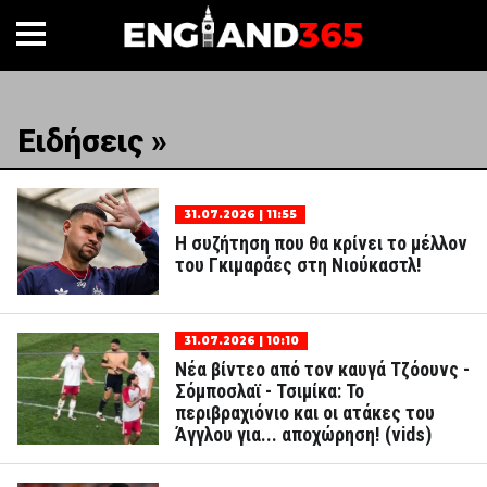
Ειδήσεις »
31.07.2026 | 11:55
Η συζήτηση που θα κρίνει το μέλλον
του Γκιμαράες στη Νιούκαστλ!
31.07.2026 | 10:10
Νέα βίντεο από τον καυγά Τζόουνς -
Σόμποσλαϊ - Τσιμίκα: Το
περιβραχιόνιο και οι ατάκες του
Άγγλου για... αποχώρηση! (vids)