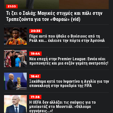
21:33
Τι ζει ο Σαλάχ: Μαγικές στιγμές και πάλι στην
Τραπεζούντα για τον «Φαραώ» (vid)
20:35
Πήρε αυτό που ήθελε ο Βινίσιους από τη
Ρεάλ και... έκλεισε την πόρτα στην Άρσεναλ
19:44
Νέα εποχή στην Premier League: Εννέα νέοι
προπονητές και μια σεζόν γεμάτη ανατροπές!
18:41
Ξεκάθαρα κατά του Ινφαντίνο η Αγγλία για την
επανεκλογή στην προεδρία της FIFA
17:38
Η UEFA δεν αλλάζει τις σκέψεις για το
μποϊκοτάζ στο Μουντιάλ: «Θέλουμε
εγγυήσεις...»!