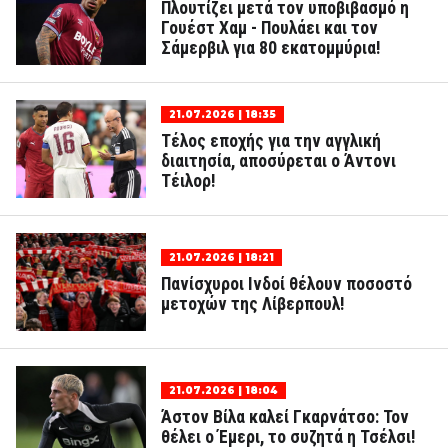
Πλουτίζει μετά τον υποβιβασμό η
Γουέστ Χαμ - Πουλάει και τον
Σάμερβιλ για 80 εκατομμύρια!
21.07.2026 | 18:35
Τέλος εποχής για την αγγλική
διαιτησία, αποσύρεται ο Άντονι
Τέιλορ!
21.07.2026 | 18:21
Πανίσχυροι Ινδοί θέλουν ποσοστό
μετοχών της Λίβερπουλ!
21.07.2026 | 18:04
Άστον Βίλα καλεί Γκαρνάτσο: Τον
θέλει ο Έμερι, το συζητά η Τσέλσι!