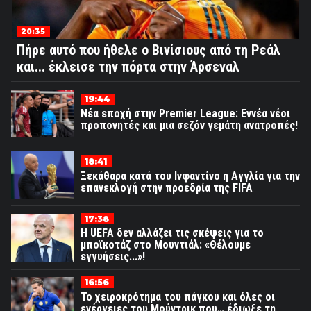
20:35
Πήρε αυτό που ήθελε ο Βινίσιους από τη Ρεάλ
και... έκλεισε την πόρτα στην Άρσεναλ
19:44
Νέα εποχή στην Premier League: Εννέα νέοι
προπονητές και μια σεζόν γεμάτη ανατροπές!
18:41
Ξεκάθαρα κατά του Ινφαντίνο η Αγγλία για την
επανεκλογή στην προεδρία της FIFA
17:38
Η UEFA δεν αλλάζει τις σκέψεις για το
μποϊκοτάζ στο Μουντιάλ: «Θέλουμε
εγγυήσεις...»!
16:56
Το χειροκρότημα του πάγκου και όλες οι
ενέργειες του Μούντρικ που… έδιωξε τη