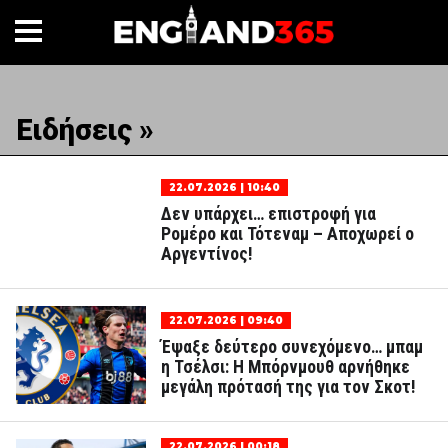
Ειδήσεις »
22.07.2026 | 10:40
Δεν υπάρχει… επιστροφή για
Ρομέρο και Τότεναμ – Αποχωρεί ο
Αργεντίνος!
22.07.2026 | 09:40
Έψαξε δεύτερο συνεχόμενο… μπαμ
η Τσέλσι: Η Μπόρνμουθ αρνήθηκε
μεγάλη πρότασή της για τον Σκοτ!
22.07.2026 | 00:18