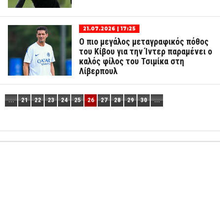
21.07.2026 | 17:25
Ο πιο μεγάλος μεταγραφικός πόθος
του Κίβου για την Ίντερ παραμένει ο
καλός φίλος του Τσιμίκα στη
Λίβερπουλ
...
21
22
23
24
25
26
27
28
29
30
...