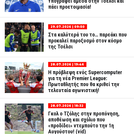
Υπογράφει άμεσα στην Τσέλσι και
πάει προετοιμασία!
29.07.2026 | 09:50
Στα καλύτερά του το… παρεάκι που
προκαλεί παροξυσμό στον κόσμο
της Τσέλσι
28.07.2026 | 19:46
Η πρόβλεψη ενός Supercomputer
για τη νέα Premier League:
Πρωταθλητής που θα κριθεί την
τελευταία αγωνιστική!
28.07.2026 | 18:32
Γκολ ο Τζόλης στην προπόνηση,
αποθέωση και σχόλιο που
«προδίδει» ντεμπούτο την 1η
Αυγούστου! (vid)