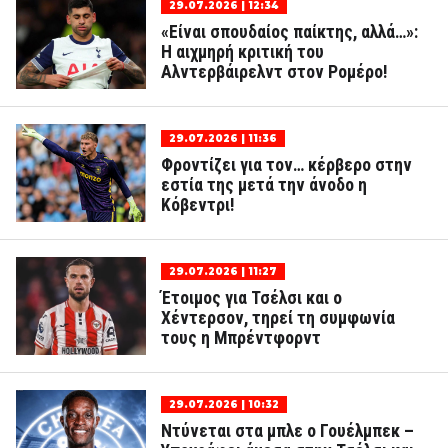
29.07.2026 | 12:34
«Είναι σπουδαίος παίκτης, αλλά…»:
Η αιχμηρή κριτική του
Αλντερβάιρελντ στον Ρομέρο!
29.07.2026 | 11:36
Φροντίζει για τον… κέρβερο στην
εστία της μετά την άνοδο η
Κόβεντρι!
29.07.2026 | 11:27
Έτοιμος για Τσέλσι και ο
Χέντερσον, τηρεί τη συμφωνία
τους η Μπρέντφορντ
29.07.2026 | 10:32
Ντύνεται στα μπλε ο Γουέλμπεκ –