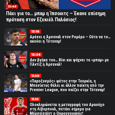
13:40
Πάει για το… μπαμ η Ίπσουιτς – Έκανε επίσημη
πρόταση στον Εζεκιέλ Παλάσιος!
13:16
Αρέσει η Άρσεναλ στον Ρομέρο – Ούτε να το…
ακούει η Τότεναμ!
12:26
Δεν βγήκε του… Βίνι και ψάχνει το «μπαμ» με
Γιλντίζ η Άρσεναλ!
11:50
«Παροξυσμός» φέτος στην Τουρκία, η
Μπεσίκτας θέλει κι άλλον παίκτη από την
Premier League, που παίζει στην Τότεναμ!
11:10
Ολοκληρώνεται η μεταγραφή του Αραούχο
στη Λίβερπουλ, πετάει σήμερα για
Μέρσεϊσαϊντ ο Ουρουγουανός!