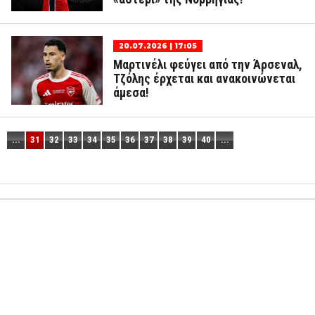
20.07.2026 | 17:05
Μαρτινέλι φεύγει από την Άρσεναλ,
Τζόλης έρχεται και ανακοινώνεται
άμεσα!
...
31
32
33
34
35
36
37
38
39
40
...