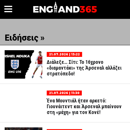
Ειδήσεις »
21.07.2026 | 13:22
Διάλεξε… Σίτι: Το 16χρονο
«διαμαντάκι» της Άρσεναλ αλλάζει
στρατόπεδο!
21.07.2026 | 11:30
Ένα Μουντιάλ ήταν αρκετό:
Γιουνάιτεντ και Άρσεναλ μπαίνουν
στη «μάχη» για τον Κονέ!