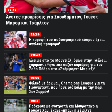
22:32
Άνετες προκρίσεις για Σαουθάμπτον, Γουέστ
Μπρομ και Τσάρλτον
21:29
Η κορυφή του ποδοσφαιρικού κόσμου έχει…
αγγλική προφορά!
20:43
Έλειψε από το Μουντιάλ, όμως στην Τσέλσι…
χάρηκαν: «Ψήνεται» σεζόν καριέρας για τον
Ζοάο Πέδρο στο «Στάμφορντ Μπριτζ»!
19:53
Φιλικό με άρωμα… Champions League για τη
Γιουνάιτεντ, που ήρθε ισόπαλη με την Παρί
Σεν Ζερμέν!
19:12
Πρόκριση με ανατροπή και Μαυροπάνο η
Γουέστ Χαμ, έκανε «μπαμ» η Σέφιλντ