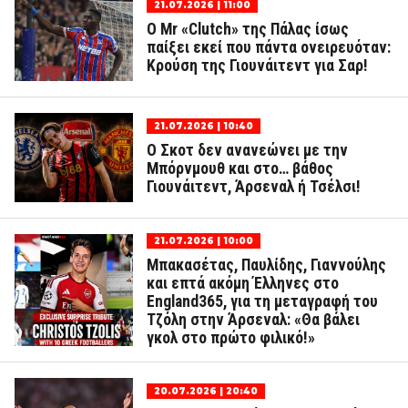
21.07.2026 | 11:00
Ο Mr «Clutch» της Πάλας ίσως
παίξει εκεί που πάντα ονειρευόταν:
Κρούση της Γιουνάιτεντ για Σαρ!
21.07.2026 | 10:40
Ο Σκοτ δεν ανανεώνει με την
Μπόρνμουθ και στο… βάθος
Γιουνάιτεντ, Άρσεναλ ή Τσέλσι!
21.07.2026 | 10:00
Μπακασέτας, Παυλίδης, Γιαννούλης
και επτά ακόμη Έλληνες στο
England365, για τη μεταγραφή του
Τζόλη στην Άρσεναλ: «Θα βάλει
γκολ στο πρώτο φιλικό!»
20.07.2026 | 20:40