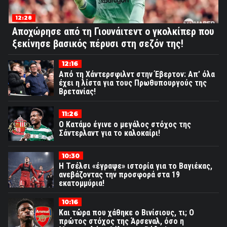
12:28
Αποχώρησε από τη Γιουνάιτεντ ο γκολκίπερ που
ξεκίνησε βασικός πέρυσι στη σεζόν της!
12:16
Από τη Χάντερσφιλντ στην Έβερτον: Απ’ όλα
έχει η λίστα για τους Πρωθυπουργούς της
Βρετανίας!
11:26
Ο Κατάμο έγινε ο μεγάλος στόχος της
Σάντερλαντ για το καλοκαίρι!
10:30
Η Τσέλσι «έγραψε» ιστορία για το Βαγιέκας,
ανεβάζοντας την προσφορά στα 19
εκατομμύρια!
10:16
Και τώρα που χάθηκε ο Βινίσιους, τι; Ο
πρώτος στόχος της Άρσεναλ, όσο η