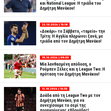
και National League: Η τριάδα του
Δημήτρη Μανάκου!
22.10.2024 | 15:18
«Δοκάρι» το Σάββατο, «ταμείο» την
Τρίτη: Η Αγγλία πληρώνει ξανά, με
τριάδα από τον Δημήτρη Μανάκο!
19.10.2024 | 09:30
Μία λανθασμένη απόδοση, ο
Ρούμπεν Σέλες και η League Two: Η
πρόταση του Δημήτρη Μανάκου!
12.10.2024 | 15:35
Δυάδα από τη League Two με τον
Δημήτρη Μανάκο, για να
συνεχίσουμε το σερί της
προηγούμενης εβδομάδας!