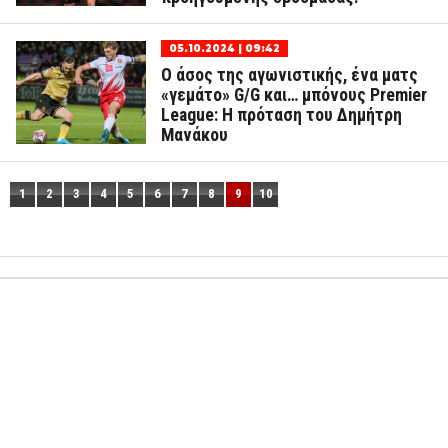
05.10.2024 | 09:42
Ο άσος της αγωνιστικής, ένα ματς
«γεμάτο» G/G και… μπόνους Premier
League: Η πρόταση του Δημήτρη
Μανάκου
1
2
3
4
5
6
7
8
9
10