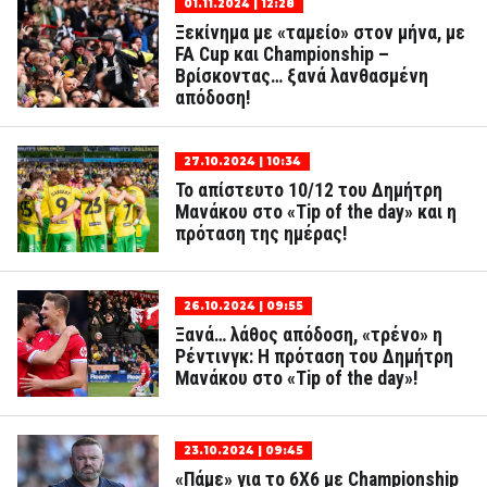
01.11.2024 | 12:28
Ξεκίνημα με «ταμείο» στον μήνα, με
FA Cup και Championship –
Βρίσκοντας… ξανά λανθασμένη
απόδοση!
27.10.2024 | 10:34
Το απίστευτο 10/12 του Δημήτρη
Μανάκου στο «Tip of the day» και η
πρόταση της ημέρας!
26.10.2024 | 09:55
Ξανά… λάθος απόδοση, «τρένο» η
Ρέντινγκ: Η πρόταση του Δημήτρη
Μανάκου στο «Tip of the day»!
23.10.2024 | 09:45
«Πάμε» για το 6Χ6 με Championship