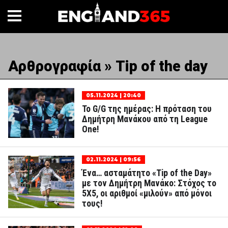
Αρθρογραφία » Tip of the day
05.11.2024 | 20:40
Το G/G της ημέρας: Η πρόταση του
Δημήτρη Μανάκου από τη League
One!
02.11.2024 | 09:56
Ένα… ασταμάτητο «Tip of the Day»
με τον Δημήτρη Μανάκο: Στόχος το
5Χ5, οι αριθμοί «μιλούν» από μόνοι
τους!