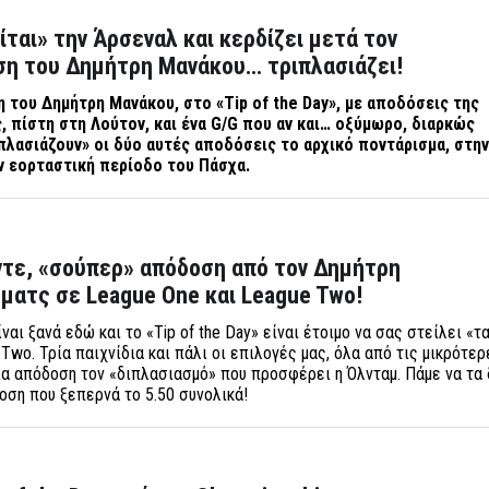
ίται» την Άρσεναλ και κερδίζει μετά τον
ση του Δημήτρη Μανάκου… τριπλασιάζει!
η του Δημήτρη Μανάκου, στο «
Tip
of
the
Day
», με αποδόσεις της
ς, πίστη στη Λούτον, και ένα
G
/
G
που αν και… οξύμωρο, διαρκώς
πλασιάζουν» οι δύο αυτές αποδόσεις το αρχικό ποντάρισμα, στη
ν εορταστική περίοδο του Πάσχα.
ντε, «σούπερ» απόδοση από τον Δημήτρη
 ματς σε League One και League Two!
αι ξανά εδώ και το «Tip of the Day» είναι έτοιμο να σας στείλει «τα
Two. Τρία παιχνίδια και πάλι οι επιλογές μας, όλα από τις μικρότερ
ία απόδοση τον «διπλασιασμό» που προσφέρει η Όλνταμ. Πάμε να τα
δοση που ξεπερνά το 5.50 συνολικά!