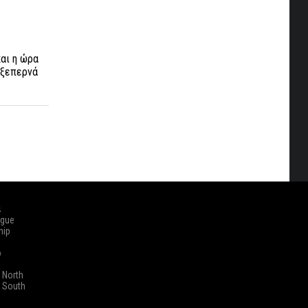
αι η ώρα
 ξεπερνά
ά
ague
hip
o
 North
 South