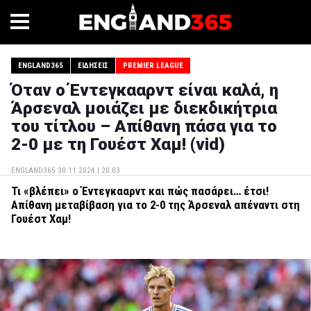
ENGLAND365
ΕΙΔΉΣΕΙΣ
PREMIER LEAGUE
Όταν ο Έντεγκααρντ είναι καλά, η
Άρσεναλ μοιάζει με διεκδικήτρια
του τίτλου – Απίθανη πάσα για το
2-0 με τη Γουέστ Χαμ! (vid)
ENGLAND365
30.11.2024 | 20.03
Τι «βλέπει» ο Έντεγκααρντ και πώς πασάρει… έτσι!
Απίθανη μεταβίβαση για το 2-0 της Άρσεναλ απέναντι στη
Γουέστ Χαμ!