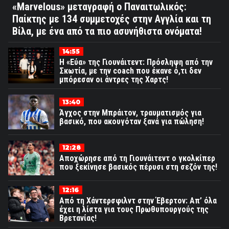
«Marvelous» μεταγραφή ο Παναιτωλικός:
Παίκτης με 134 συμμετοχές στην Αγγλία και τη
Βίλα, με ένα από τα πιο ασυνήθιστα ονόματα!
14:55
Η «Εύα» της Γιουνάιτεντ: Πρόσληψη από την
Σκωτία, με την coach που έκανε ό,τι δεν
μπόρεσαν οι άντρες της Χαρτς!
13:40
Άγχος στην Μπράιτον, τραυματισμός για
βασικό, που ακουγόταν ξανά για πώληση!
12:28
Αποχώρησε από τη Γιουνάιτεντ ο γκολκίπερ
που ξεκίνησε βασικός πέρυσι στη σεζόν της!
12:16
Από τη Χάντερσφιλντ στην Έβερτον: Απ’ όλα
έχει η λίστα για τους Πρωθυπουργούς της
Βρετανίας!