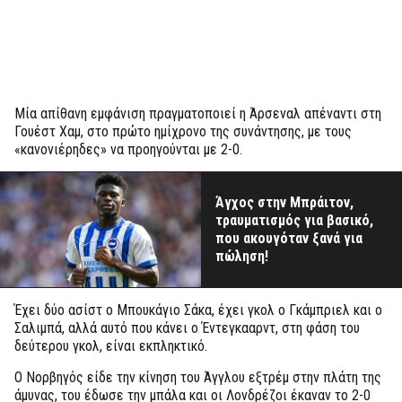
Μία απίθανη εμφάνιση πραγματοποιεί η Άρσεναλ απέναντι στη
Γουέστ Χαμ, στο πρώτο ημίχρονο της συνάντησης, με τους
«κανονιέρηδες» να προηγούνται με 2-0.
Άγχος στην Μπράιτον,
τραυματισμός για βασικό,
που ακουγόταν ξανά για
πώληση!
Έχει δύο ασίστ ο Μπουκάγιο Σάκα, έχει γκολ ο Γκάμπριελ και ο
Σαλιμπά, αλλά αυτό που κάνει ο Έντεγκααρντ, στη φάση του
δεύτερου γκολ, είναι εκπληκτικό.
Ο Νορβηγός είδε την κίνηση του Άγγλου εξτρέμ στην πλάτη της
άμυνας, του έδωσε την μπάλα και οι Λονδρέζοι έκαναν το 2-0