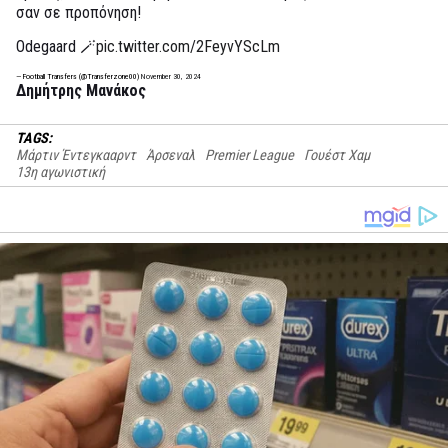
σαν σε προπόνηση!
Odegaard 🪄
pic.twitter.com/2FeyvYScLm
— Football Transfers (@Transferzone00)
November 30, 2024
Δημήτρης Μανάκος
TAGS:
Μάρτιν Έντεγκααρντ
Άρσεναλ
Premier League
Γουέστ Χαμ
13η αγωνιστική