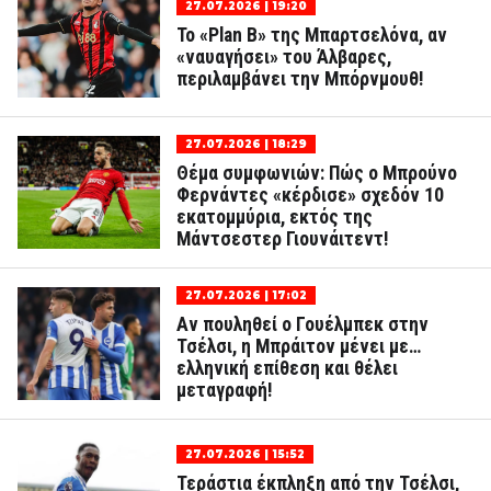
27.07.2026 | 19:20
Το «Plan B» της Μπαρτσελόνα, αν
«ναυαγήσει» του Άλβαρες,
περιλαμβάνει την Μπόρνμουθ!
27.07.2026 | 18:29
Θέμα συμφωνιών: Πώς ο Μπρούνο
Φερνάντες «κέρδισε» σχεδόν 10
εκατομμύρια, εκτός της
Μάντσεστερ Γιουνάιτεντ!
27.07.2026 | 17:02
Αν πουληθεί ο Γουέλμπεκ στην
Τσέλσι, η Μπράιτον μένει με…
ελληνική επίθεση και θέλει
μεταγραφή!
27.07.2026 | 15:52
Τεράστια έκπληξη από την Τσέλσι,