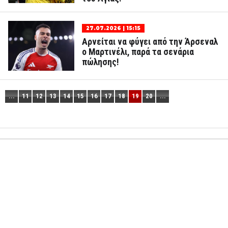
27.07.2026 | 15:15
Αρνείται να φύγει από την Άρσεναλ
ο Μαρτινέλι, παρά τα σενάρια
πώλησης!
...
11
12
13
14
15
16
17
18
19
20
...