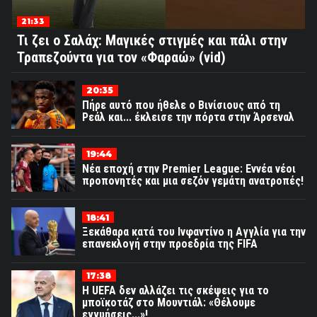
21:33
Τι ζει ο Σαλάχ: Μαγικές στιγμές και πάλι στην
Τραπεζούντα για τον «Φαραώ» (vid)
20:35
Πήρε αυτό που ήθελε ο Βινίσιους από τη
Ρεάλ και... έκλεισε την πόρτα στην Άρσεναλ
19:44
Νέα εποχή στην Premier League: Εννέα νέοι
προπονητές και μια σεζόν γεμάτη ανατροπές!
18:41
Ξεκάθαρα κατά του Ινφαντίνο η Αγγλία για την
επανεκλογή στην προεδρία της FIFA
17:38
Η UEFA δεν αλλάζει τις σκέψεις για το
μποϊκοτάζ στο Μουντιάλ: «Θέλουμε
εγγυήσεις...»!