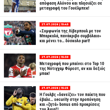
απόφαση Αλόνσο και πλησιάζει σε
μεταγραφή του Γουέλμπεκ!
27.07.2026 | 15:45
«Συμφωνία της Λίβερπουλ με τον
Μπαρκολά, πανάκριβο συμβόλαιο»
και μένει το… δύσκολο part!
27.07.2026 | 15:30
Μεταγραφή που μπαίνει στο Top 10
της Νότιγχαμ Φόρεστ, αν και δεξιός
μπακ!
27.07.2026 | 15:25
Η Γουλβς «δανείζει» τον παίκτη που
έβαλε… security στην προπόνηση
και «ζητά» bonus από προκρίσεις
του Άγιαξ!