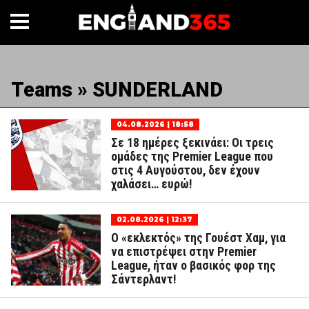
Teams » SUNDERLAND
04.08.2026 | 18:58
Σε 18 ημέρες ξεκινάει: Οι τρεις
ομάδες της Premier League που
στις 4 Αυγούστου, δεν έχουν
χαλάσει… ευρώ!
02.08.2026 | 12:37
Ο «εκλεκτός» της Γουέστ Χαμ, για
να επιστρέψει στην Premier
League, ήταν ο βασικός φορ της
Σάντερλαντ!