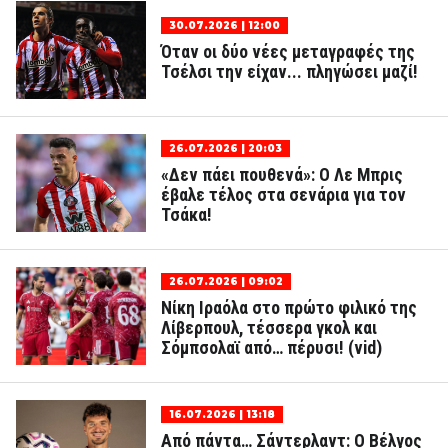
30.07.2026 | 12:00
Όταν οι δύο νέες μεταγραφές της
Τσέλσι την είχαν... πληγώσει μαζί!
26.07.2026 | 20:03
«Δεν πάει πουθενά»: Ο Λε Μπρις
έβαλε τέλος στα σενάρια για τον
Τσάκα!
26.07.2026 | 09:02
Νίκη Ιραόλα στο πρώτο φιλικό της
Λίβερπουλ, τέσσερα γκολ και
Σόμπσολαϊ από… πέρυσι! (vid)
16.07.2026 | 13:18
Από πάντα… Σάντερλαντ: Ο Βέλγος