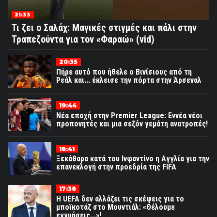
21:33
Τι ζει ο Σαλάχ: Μαγικές στιγμές και πάλι στην
Τραπεζούντα για τον «Φαραώ» (vid)
20:35
Πήρε αυτό που ήθελε ο Βινίσιους από τη
Ρεάλ και... έκλεισε την πόρτα στην Άρσεναλ
19:44
Νέα εποχή στην Premier League: Εννέα νέοι
προπονητές και μια σεζόν γεμάτη ανατροπές!
18:41
Ξεκάθαρα κατά του Ινφαντίνο η Αγγλία για την
επανεκλογή στην προεδρία της FIFA
17:38
Η UEFA δεν αλλάζει τις σκέψεις για το
μποϊκοτάζ στο Μουντιάλ: «Θέλουμε
εγγυήσεις...»!