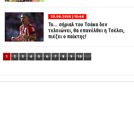
29.06.2026 | 10:46
Το... σήριαλ του Τσάκα δεν
τελειώνει, θα επανέλθει η Τσέλσι,
πιέζει ο παίκτης!
1
2
3
4
5
6
7
8
9
10
...