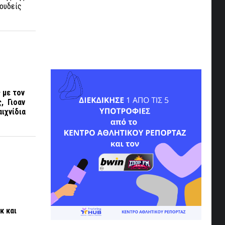
 ουδείς
 με τον
, Γιοαν
αιχνίδια
κ και