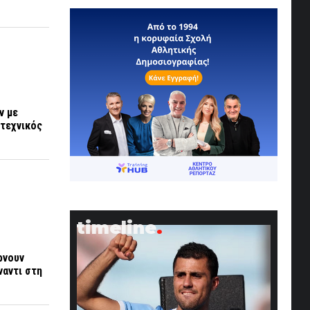
ν με
 τεχνικός
timeline
ρνουν
ναντι στη