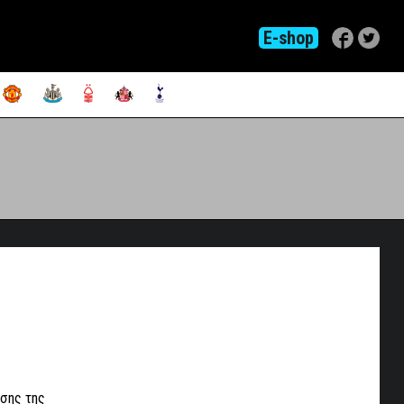
E-shop
ησης της