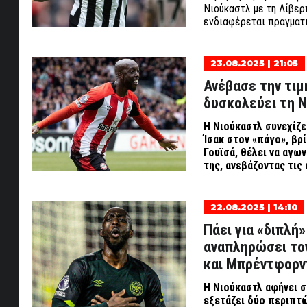
Νιούκαστλ με τη Λίβερ
ενδιαφέρεται πραγματι
23.08.2025 | 21:05
Ανέβασε την τιμ
δυσκολεύει τη Ν
Η Νιούκαστλ συνεχίζε
Ίσακ στον «πάγο», βρ
Γουϊσά, θέλει να αγω
της, ανεβάζοντας τις 
22.08.2025 | 14:10
Πάει για «διπλή
αναπληρώσει τον
και Μπρέντφορν
Η Νιούκαστλ αφήνει σ
εξετάζει δύο περιπτώ