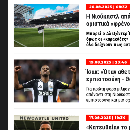
20.08.2025 | 08:32
Η Νιούκαστλ απά
οριστικά «φρένο
Μπορεί ο Αλεξάντερ Ί
όμως οι «καρακάξες» 
όλα δείχνουν πως αυτή
19.08.2025 | 23:46
Ίσακ: «Όταν αθε
εμπιστοσύνη - Θα
Για πρώτη φορά μίλησε
απέναντι στη Νιούκαστ
εμπιστοσύνη και μια σχ
17.08.2025 | 19:34
«Κατευθείαν το 