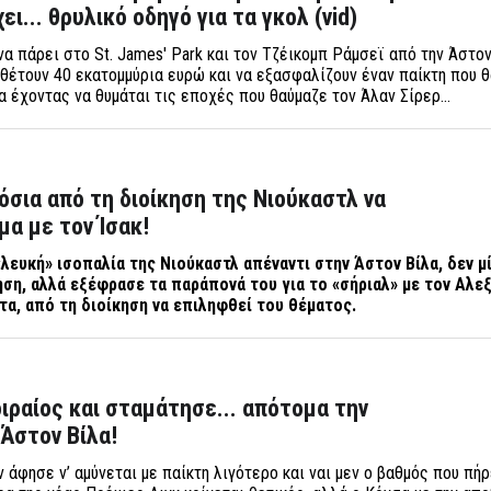
ει... θρυλικό οδηγό για τα γκολ (vid)
α πάρει στο St. James' Park και τον Τζέικομπ Ράμσεϊ από την Άστον
αθέτουν 40 εκατομμύρια ευρώ και να εξασφαλίζουν έναν παίκτη που 
 έχοντας να θυμάται τις εποχές που θαύμαζε τον Άλαν Σίρερ...
όσια από τη διοίκηση της Νιούκαστλ να
μα με τον Ίσακ!
 «λευκή» ισοπαλία της Νιούκαστλ απέναντι στην Άστον Βίλα, δεν μ
ηση, αλλά εξέφρασε τα παράπονά του για το «σήριαλ» με τον Αλε
στα, από τη διοίκηση να επιληφθεί του θέματος.
οιραίος και σταμάτησε... απότομα την
Άστον Βίλα!
ν άφησε ν’ αμύνεται με παίκτη λιγότερο και ναι μεν ο βαθμός που πή