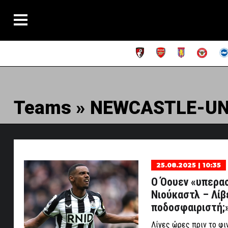
Teams » NEWCASTLE-UN
25.08.2025 | 10:35
Ο Όουεν «υπερασ
Νιούκαστλ – Λίβ
ποδοσφαιριστή;
Λίγες ώρες πριν το φι