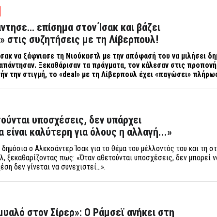
ντησε… επίσημα στον Ίσακ και βάζει
» στις συζητήσεις με τη Λίβερπουλ!
σακ να ξάφνιασε τη Νιούκαστλ με την απόφασή του να μιλήσει δη
απάντησαν. Ξεκαθάρισαν τα πράγματα, τον κάλεσαν στις προπονή
ν την στιγμή, το «
deal
» με τη Λίβερπουλ έχει «παγώσει» πλήρω
τούνται υποσχέσεις, δεν υπάρχει
 είναι καλύτερη για όλους η αλλαγή...»
 δημόσια ο Αλεκσάντερ Ίσακ για το θέμα του μέλλοντός του και τη σ
λ, ξεκαθαρίζοντας πως: «Όταν αθετούνται υποσχέσεις, δεν μπορεί ν
έση δεν γίνεται να συνεχιστεί...».
μυαλό στον Σίρερ»: Ο Ράμσεϊ ανήκει στη