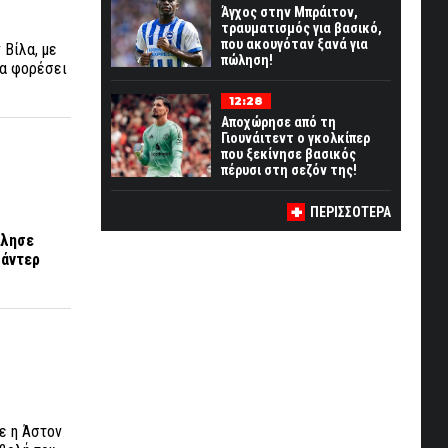
Άγχος στην Μπράιτον,
τραυματισμός για βασικό,
που ακουγόταν ξανά για
 Βίλα, με
πώληση!
θα φορέσει
12:28
Αποχώρησε από τη
Γιουνάιτεντ ο γκολκίπερ
που ξεκίνησε βασικός
πέρυσι στη σεζόν της!
ΠΕΡΙΣΣΟΤΕΡΑ
ίλησε
ξάντερ
ρε η Άστον