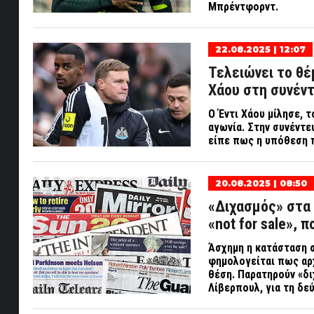
Μπρέντφορντ.
22.08.2025 | 12:07
Τελειώνει το θέ
Χάου στη συνέντ
Ο Έντι Χάου μίλησε, τ
αγωνία. Στην συνέντε
είπε πως η υπόθεση π
20.08.2025 | 08:50
«Διχασμός» στα 
«not for sale», 
Άσχημη η κατάσταση σ
φημολογείται πως αρχ
θέση. Παρατηρούν «δι
Λίβερπουλ, για τη δε