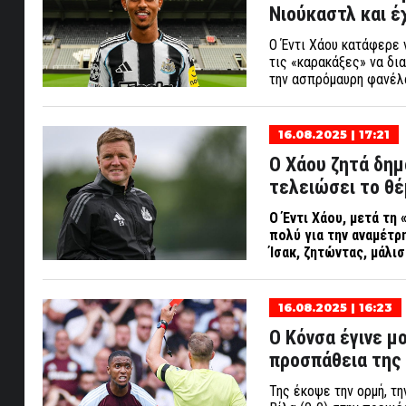
Νιούκαστλ και έχ
Ο Έντι Χάου κατάφερε ν
τις «καρακάξες» να δι
την ασπρόμαυρη φανέλα
16.08.2025 | 17:21
Ο Χάου ζητά δημ
τελειώσει το θέ
Ο Έντι Χάου, μετά τη
πολύ για την αναμέτρ
Ίσακ, ζητώντας, μάλι
16.08.2025 | 16:23
Ο Κόνσα έγινε μ
προσπάθεια της 
Της έκοψε την ορμή, τη