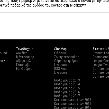
ρα της νέας Πρέμιερ Λιγκ κρίνεται θετικός, αλλά ο Κόνσα με την απ
φετινό ποδαρικό της ομάδας του κόντρα στη Νιούκαστλ.
Ξενοδοχεία
Site Map
Στατιστικ
round
Λονδίνο
Ειδήσεις
Premier Le
Μάντσεστερ
Σωτηρακόπουλος
Champions
εις/
Λίβερπουλ
Θέμα της ημέρας
League One
Γλασκώβη
Livescores
League Tw
Εδινβούργο
RSS Feed
Conference
Livescore
Conference
Conference
Ισολογισμός 2013
Ισολογισμός 2014
Ισολογισμός 2015
Ισολογισμός 2016
Ισολογισμός 2017
Κατ. αποτελεσμάτων 2015
Κατ. αποτελεσμάτων 2016
Κατ. αποτελεσμάτων 2017