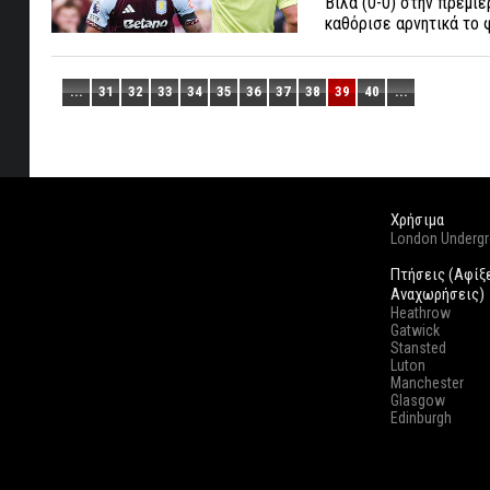
Βίλα (0-0) στην πρεμιέ
καθόρισε αρνητικά το 
...
31
32
33
34
35
36
37
38
39
40
...
Χρήσιμα
London Underg
Πτήσεις (Αφίξ
Αναχωρήσεις)
Heathrow
Gatwick
Stansted
Luton
Manchester
Glasgow
Edinburgh