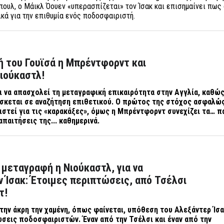
πουλ, ο Μάικλ Όουεν «υπερασπίζεται» τον Ίσακ και επισημαίνει πως
κά για την επιθυμία ενός ποδοσφαιριστή.
ή του Γουϊσά η Μπρέντφορντ και
ιούκαστλ!
ι να απασχολεί τη μεταγραφική επικαιρότητα στην Αγγλία, καθώς
ίσκεται σε αναζήτηση επιθετικού. Ο πρώτος της στόχος ασφαλώς
νιστεί για τις «καρακάξες», όμως η Μπρέντφορντ συνεχίζει τα… π
απαιτήσεις της... καθημερινά.
» μεταγραφή η Νιούκαστλ, για να
 Ίσακ: Έτοιμες περιπτώσεις, από Τσέλσι
τ!
την άκρη την χαμένη, όπως φαίνεται, υπόθεση του Αλεξάντερ Ίσα
σεις ποδοσφαιριστών. Έναν από την Τσέλσι και έναν από την