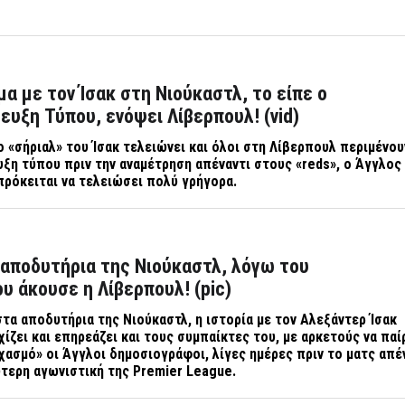
μα με τον Ίσακ στη Νιούκαστλ, το είπε ο
ευξη Τύπου, ενόψει Λίβερπουλ! (vid)
ο «σήριαλ» του Ίσακ τελειώνει και όλοι στη Λίβερπουλ περιμένου
υξη τύπου πριν την αναμέτρηση απέναντι στους «
reds», ο Άγγλος
ρόκειται να τελειώσει πολύ γρήγορα.
αποδυτήρια της Νιούκαστλ, λόγω του
που άκουσε η Λίβερπουλ! (pic)
τα αποδυτήρια της Νιούκαστλ, η ιστορία με τον Αλεξάντερ Ίσακ
ίζει και επηρεάζει και τους συμπαίκτες του, με αρκετούς να παί
χασμό» οι Άγγλοι δημοσιογράφοι, λίγες ημέρες πριν το ματς απέ
ύτερη αγωνιστική της
Premier
League
.