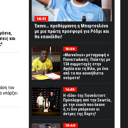
16:11
Έκανε… προθέρμανση η Μπαρτσελόνα
με μια πρώτη προσφορά για Ρόδρι και
μόσια,
θα επανέλθει!
σεις και
ς!
15:20
«Marvelous» μεταγραφή ο
Παναιτωλικός: Παίκτης με
134 συμμετοχές στην
Αγγλία και τη Βίλα, με ένα
από τα πιο ασυνήθιστα
ονόματα!
τάση του
14:55
α υπάρξει
Η «Εύα» της Γιουνάιτεντ:
Πρόσληψη από την Σκωτία,
με την coach που έκανε
ό,τι δεν μπόρεσαν οι
άντρες της Χαρτς!
13:40