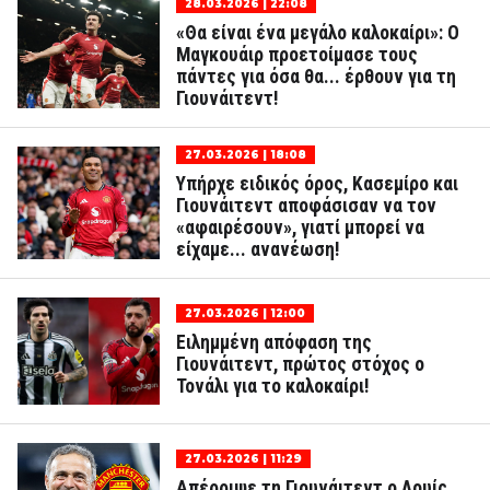
28.03.2026 | 22:08
«Θα είναι ένα μεγάλο καλοκαίρι»: Ο
Μαγκουάιρ προετοίμασε τους
πάντες για όσα θα... έρθουν για τη
Γιουνάιτεντ!
27.03.2026 | 18:08
Υπήρχε ειδικός όρος, Κασεμίρο και
Γιουνάιτεντ αποφάσισαν να τον
«αφαιρέσουν», γιατί μπορεί να
είχαμε... ανανέωση!
27.03.2026 | 12:00
Ειλημμένη απόφαση της
Γιουνάιτεντ, πρώτος στόχος ο
Τονάλι για το καλοκαίρι!
27.03.2026 | 11:29
Απέρριψε τη Γιουνάιτεντ ο Λουίς