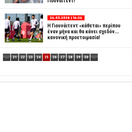
Γιουνάιτεντ!
24.03.2026 | 14:24
Η Γιουνάιτεντ «κάθεται» περίπου
έναν μήνα και θα κάνει σχεδόν...
κανονική προετοιμασία!
...
21
22
23
24
25
26
27
28
29
30
...