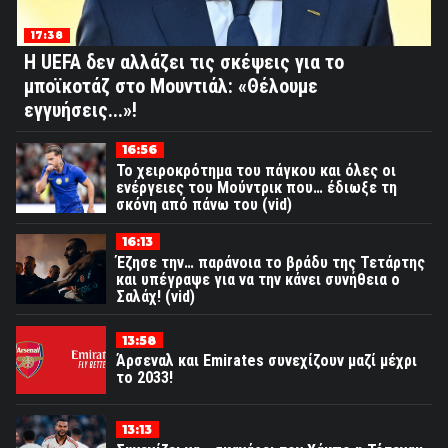
17:38
Η UEFA δεν αλλάζει τις σκέψεις για το
μποϊκοτάζ στο Μουντιάλ: «Θέλουμε
εγγυήσεις...»!
16:56
Το χειροκρότημα του πάγκου και όλες οι
ενέργειες του Μούντρικ που… έδιωξε τη
σκόνη από πάνω του (vid)
16:13
Έζησε την… παράνοια το βράδυ της Τετάρτης
και υπέγραψε για να την κάνει συνήθεια ο
Σαλάχ! (vid)
13:58
Άρσεναλ και Emirates συνεχίζουν μαζί μέχρι
το 2033!
13:13