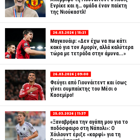
Ενρίκε και η… ομάδα έναν παίκτη
της Νιούκαστλ!
26.03.2026 | 15:21
Μαγκουάιρ: «Δεν έχω να πω κάτι
κακό για τον Αμορίν, αλλά καλύτερα
τώρα με τετράδα στην άμυνα...»
26.03.2026 | 09:00
Φεύγει από Γιουνάιτεντ και ίσως
γίνει συμπαίκτης του Μέσι ο
Κασεμίρο!
25.03.2026 | 11:37
«Ξαναβρήκα την αγάπη μου για το
ποδόσφαιρο στη Νάπολι»: Ο
Χόιλουντ έριξε «καρφί» για τη