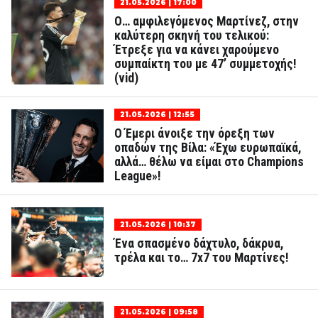
21.05.2026 | 17:00
Ο… αμφιλεγόμενος Μαρτίνεζ, στην
καλύτερη σκηνή του τελικού:
Έτρεξε για να κάνει χαρούμενο
συμπαίκτη του με 47’ συμμετοχής!
(vid)
21.05.2026 | 12:55
Ο Έμερι άνοιξε την όρεξη των
οπαδών της Βίλα: «Έχω ευρωπαϊκά,
αλλά… θέλω να είμαι στο Champions
League»!
21.05.2026 | 10:37
Ένα σπασμένο δάχτυλο, δάκρυα,
τρέλα και το… 7x7 του Μαρτίνες!
21.05.2026 | 09:58