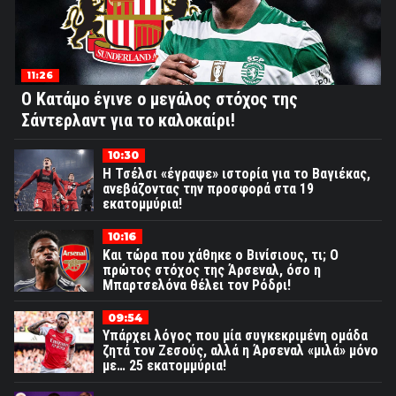
11:26
Ο Κατάμο έγινε ο μεγάλος στόχος της
Σάντερλαντ για το καλοκαίρι!
10:30
Η Τσέλσι «έγραψε» ιστορία για το Βαγιέκας,
ανεβάζοντας την προσφορά στα 19
εκατομμύρια!
10:16
Και τώρα που χάθηκε ο Βινίσιους, τι; Ο
πρώτος στόχος της Άρσεναλ, όσο η
Μπαρτσελόνα θέλει τον Ρόδρι!
09:54
Υπάρχει λόγος που μία συγκεκριμένη ομάδα
ζητά τον Ζεσούς, αλλά η Άρσεναλ «μιλά» μόνο
με… 25 εκατομμύρια!