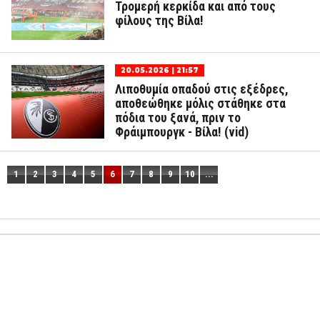
Τρομερή κερκίδα και από τους
φίλους της Βίλα!
20.05.2026 | 21:57
Λιποθυμία οπαδού στις εξέδρες,
αποθεώθηκε μόλις στάθηκε στα
πόδια του ξανά, πριν το
Φράιμπουργκ - Βίλα! (vid)
1
2
3
4
5
6
7
8
9
10
...