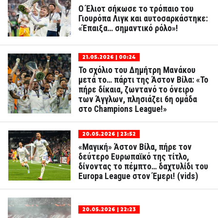
Ο Έλιοτ σήκωσε το τρόπαιο του
Γιουρόπα Λιγκ και αυτοσαρκάστηκε:
«Έπαιξα… σημαντικό ρόλο»!
21.05.2026 | 00:24
Το σχόλιο του Δημήτρη Μανάκου
μετά το… πάρτι της Άστον Βίλα: «Το
πήρε δίκαια, ζωντανό το όνειρο
των Άγγλων, πλησιάζει 6η ομάδα
στο Champions League!»
20.05.2026 | 23:52
«Μαγική» Άστον Βίλα, πήρε τον
δεύτερο Ευρωπαϊκό της τίτλο,
δίνοντας το πέμπτο… δαχτυλίδι του
Europa League στον Έμερι! (vids)
20.05.2026 | 22:23