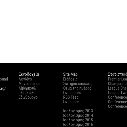
Ξενοδοχεία
Site Map
Στατιστικ
round
Λονδίνο
Ειδήσεις
Premier Le
Μάντσεστερ
Σωτηρακόπουλος
Champions
εις/
Λίβερπουλ
Θέμα της ημέρας
League One
Γλασκώβη
Livescores
League Tw
Εδινβούργο
RSS Feed
Conference
Livescore
Conference
Conference
Ισολογισμός 2013
Ισολογισμός 2014
Ισολογισμός 2015
Ισολογισμός 2016