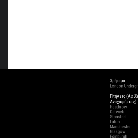
Χρήσιμα
London Underg
Πτήσεις (Αφίξ
Αναχωρήσεις)
Heathrow
Gatwick
Stansted
Luton
Manchester
Glasgow
Edinburgh