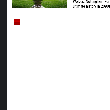
Wolves, Nottingham Fores
ultimate history in 2098!
1