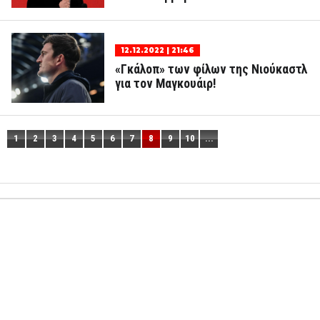
12.12.2022 | 21:46
«Γκάλοπ» των φίλων της Νιούκαστλ
για τον Μαγκουάιρ!
1
2
3
4
5
6
7
8
9
10
...