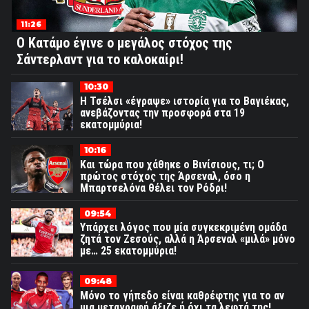
11:26
Ο Κατάμο έγινε ο μεγάλος στόχος της
Σάντερλαντ για το καλοκαίρι!
10:30
Η Τσέλσι «έγραψε» ιστορία για το Βαγιέκας,
ανεβάζοντας την προσφορά στα 19
εκατομμύρια!
10:16
Και τώρα που χάθηκε ο Βινίσιους, τι; Ο
πρώτος στόχος της Άρσεναλ, όσο η
Μπαρτσελόνα θέλει τον Ρόδρι!
09:54
Υπάρχει λόγος που μία συγκεκριμένη ομάδα
ζητά τον Ζεσούς, αλλά η Άρσεναλ «μιλά» μόνο
με… 25 εκατομμύρια!
09:48
Μόνο το γήπεδο είναι καθρέφτης για το αν
μια μεταγραφή άξιζε ή όχι τα λεφτά της!