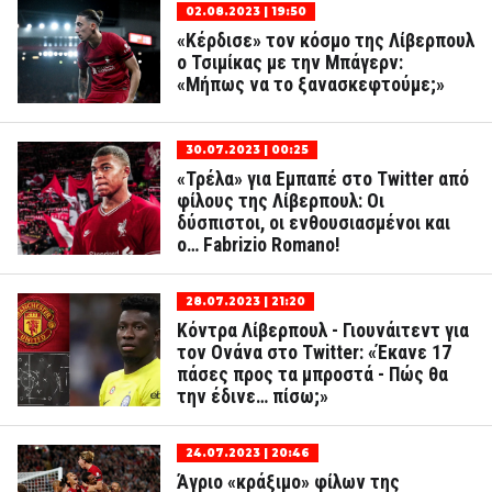
02.08.2023 | 19:50
«Κέρδισε» τον κόσμο της Λίβερπουλ
ο Τσιμίκας με την Μπάγερν:
«Μήπως να το ξανασκεφτούμε;»
30.07.2023 | 00:25
«Τρέλα» για Εμπαπέ στο Twitter από
φίλους της Λίβερπουλ: Οι
δύσπιστοι, οι ενθουσιασμένοι και
ο… Fabrizio Romano!
28.07.2023 | 21:20
Κόντρα Λίβερπουλ - Γιουνάιτεντ για
τον Ονάνα στο Twitter: «Έκανε 17
πάσες προς τα μπροστά - Πώς θα
την έδινε… πίσω;»
24.07.2023 | 20:46
Άγριο «κράξιμο» φίλων της