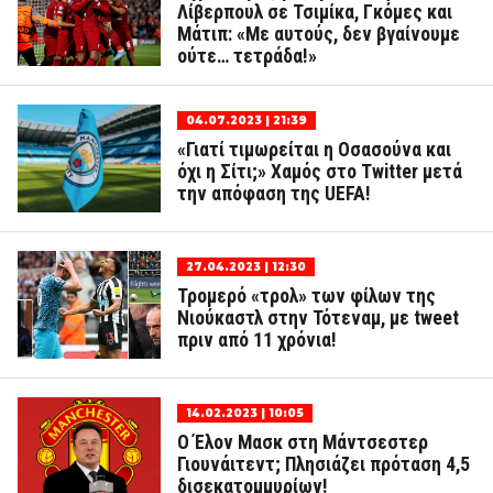
Λίβερπουλ σε Τσιμίκα, Γκόμες και
Μάτιπ: «Με αυτούς, δεν βγαίνουμε
ούτε… τετράδα!»
04.07.2023 | 21:39
«Γιατί τιμωρείται η Οσασούνα και
όχι η Σίτι;» Χαμός στο Twitter μετά
την απόφαση της UEFA!
27.04.2023 | 12:30
Τρομερό «τρολ» των φίλων της
Νιούκαστλ στην Τότεναμ, με tweet
πριν από 11 χρόνια!
14.02.2023 | 10:05
Ο Έλον Μασκ στη Μάντσεστερ
Γιουνάιτεντ; Πλησιάζει πρόταση 4,5
δισεκατομμυρίων!