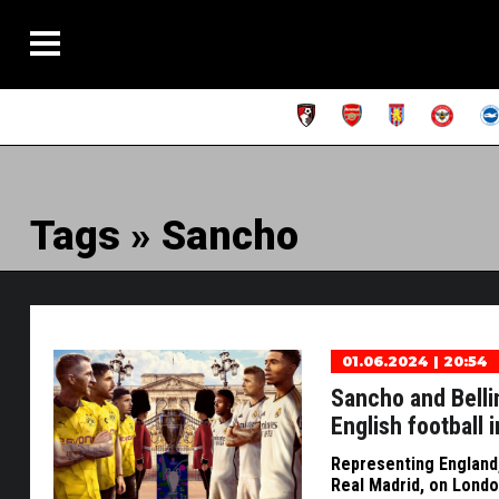
Tags » Sancho
01.06.2024 | 20:54
Sancho and Bell
English football 
Representing England,
Real Madrid, on Londo