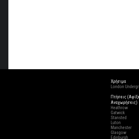
Χρήσιμα
London Underg
Πτήσεις (Αφίξ
Αναχωρήσεις)
Heathrow
Gatwick
Stansted
Luton
Manchester
Glasgow
Edinburgh