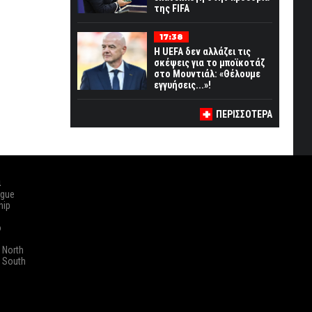
της FIFA
17:38
Η UEFA δεν αλλάζει τις
σκέψεις για το μποϊκοτάζ
στο Μουντιάλ: «Θέλουμε
εγγυήσεις...»!
ΠΕΡΙΣΣΟΤΕΡΑ
ά
ague
hip
o
 North
 South