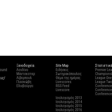
Ξενοδοχεία
Site Map
Στατιστικ
round
Λονδίνο
Ειδήσεις
Premier Le
Μάντσεστερ
Σωτηρακόπουλος
Champions
εις/
Λίβερπουλ
Θέμα της ημέρας
League One
Γλασκώβη
Livescores
League Tw
Εδινβούργο
RSS Feed
Conference
Livescore
Conference
Conference
Ισολογισμός 2013
Ισολογισμός 2014
Ισολογισμός 2015
Ισολογισμός 2016