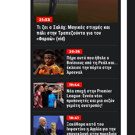
21:33
Τι ζει ο Σαλάχ: Μαγικές στιγμές και
πάλι στην Τραπεζούντα για τον
«Φαραώ» (vid)
20:35
Πήρε αυτό που ήθελε ο
Βινίσιους από τη Ρεάλ και...
έκλεισε την πόρτα στην
Άρσεναλ
19:44
Νέα εποχή στην Premier
League: Εννέα νέοι
προπονητές και μια σεζόν
γεμάτη ανατροπές!
18:41
Ξεκάθαρα κατά του
Ινφαντίνο η Αγγλία για την
επανεκλογή στην προεδρία