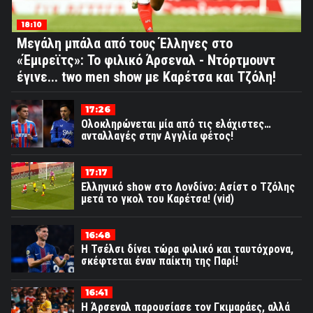
18:10
Μεγάλη μπάλα από τους Έλληνες στο
«Έμιρεϊτς»: Το φιλικό Άρσεναλ - Ντόρτμουντ
έγινε... two men show με Καρέτσα και Τζόλη!
17:26
Ολοκληρώνεται μία από τις ελάχιστες…
ανταλλαγές στην Αγγλία φέτος!
17:17
Ελληνικό show στο Λονδίνο: Ασίστ ο Τζόλης
μετά το γκολ του Καρέτσα! (vid)
16:48
Η Τσέλσι δίνει τώρα φιλικό και ταυτόχρονα,
σκέφτεται έναν παίκτη της Παρί!
16:41
Η Άρσεναλ παρουσίασε τον Γκιμαράες, αλλά