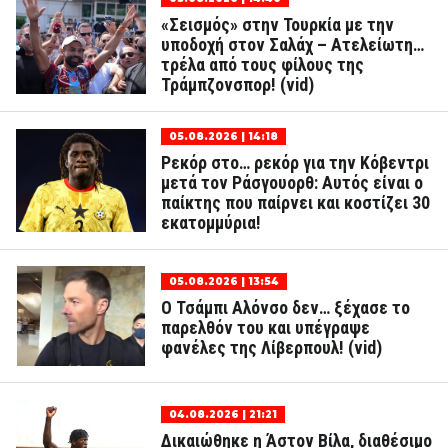
«Σεισμός» στην Τουρκία με την
υποδοχή στον Σαλάχ – Ατελείωτη…
τρέλα από τους φίλους της
Τράμπζονσπορ! (vid)
05.08.2026 | 14:18
Ρεκόρ στο… ρεκόρ για την Κόβεντρι
μετά τον Ράσγουορθ: Αυτός είναι ο
παίκτης που παίρνει και κοστίζει 30
εκατομμύρια!
05.08.2026 | 13:54
Ο Τσάμπι Αλόνσο δεν… ξέχασε το
παρελθόν του και υπέγραψε
φανέλες της Λίβερπουλ! (vid)
04.08.2026 | 21:21
Δικαιώθηκε η Άστον Βίλα, διαθέσιμο