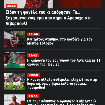
22:40
Είδαν τη φανέλα του κι απόρησαν: Το…
ξεχασμένο νούμερο που πήρε ο Αραούχο στη
Λίβερπουλ!
22:08
Και τρίτος σταθμός στο Λονδίνο για τον
Μέινορ Σόλομον!
21:42
Η κλήρωση του 2ου γύρου του Λιγκ Καπ με 11
ομάδες της Πρέμιερ
20:40
Η Χαρτς άλλαξε συθέμελα, πληγώθηκε στην
Ευρώπη, όμως ξέρει καλά να γράφει…
παραμύθια!
20:33
Επίσημα κόκκινος ο Αραούχο: Η Λίβερπουλ