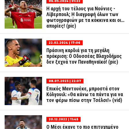
06.05.2024 | 01:22
Η αρχή του τέλους για Νούνιες -
Λίβερπουλ; Η διαγραφή όλων των
φωτογραφιών με τα κόκκινα και οι…
απορίες! (pic)
22.02.2024 | 17:06
Πράσινη καρδιά για τη μεγάλη
πρόκριση: Ο Οδυσσέας Βλαχοδήμος
δεν ξεχνά τον Παναθηναϊκό! (pic)
08.07.2023 | 22:07
Επικός Μαντουέκε, μπροστά στον
Κόλγουιλ: «Θα κάνω τα πάντα για να
τον φέρω πίσω στην Τσέλσι!» (vid)
20.12.2022 | 11:45
Ο Μέσι έκανε το πιο επιτυχημένο