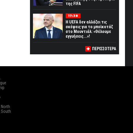
της FIFA
17:38
Η UEFA δεν αλλάζει τις
σκέψεις για το μποϊκοτάζ
στο Μουντιάλ: «Θέλουμε
εγγυήσεις...»!
ΠΕΡΙΣΣΟΤΕΡΑ
ά
ague
hip
o
 North
 South