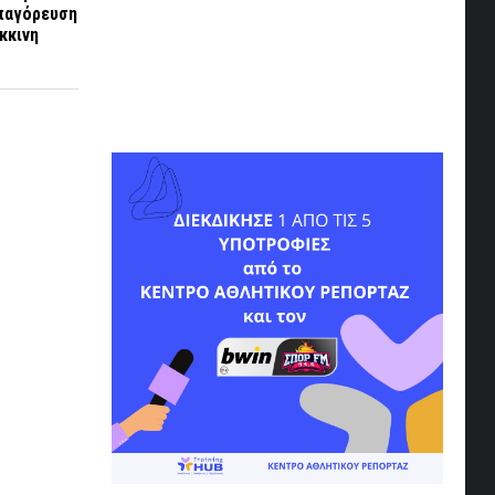
απαγόρευση
κκινη