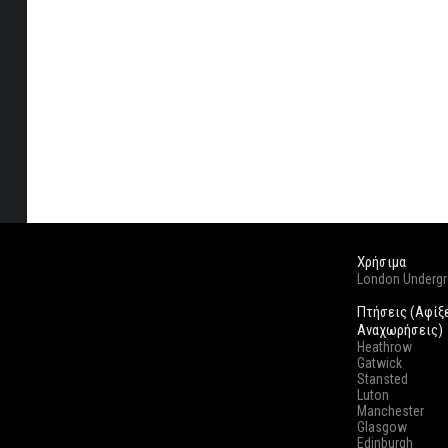
Χρήσιμα
London Underg
Πτήσεις (Αφίξ
Αναχωρήσεις)
Heathrow
Gatwick
Stansted
Luton
Manchester
Glasgow
Edinburgh