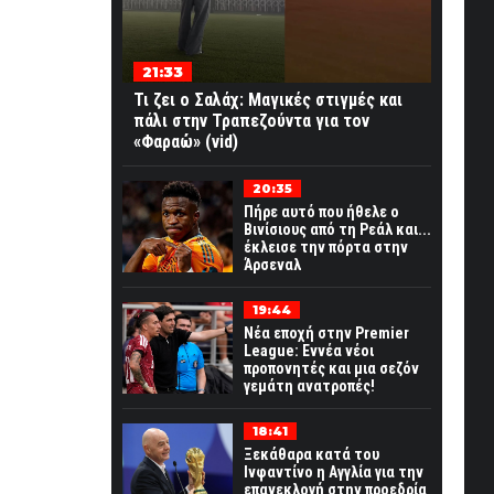
21:33
Τι ζει ο Σαλάχ: Μαγικές στιγμές και
πάλι στην Τραπεζούντα για τον
«Φαραώ» (vid)
20:35
Πήρε αυτό που ήθελε ο
Βινίσιους από τη Ρεάλ και...
έκλεισε την πόρτα στην
Άρσεναλ
19:44
Νέα εποχή στην Premier
League: Εννέα νέοι
προπονητές και μια σεζόν
γεμάτη ανατροπές!
18:41
Ξεκάθαρα κατά του
Ινφαντίνο η Αγγλία για την
επανεκλογή στην προεδρία