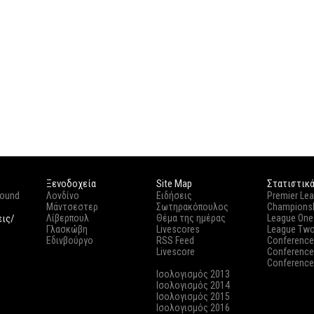
Ξενοδοχεία
Site Map
Στατιστικ
round
Λονδίνο
Ειδήσεις
Premier Le
Μάντσεστερ
Σωτηρακόπουλος
Champions
εις/
Λίβερπουλ
Θέμα της ημέρας
League One
Γλασκώβη
Livescores
League Tw
Εδινβούργο
RSS Feed
Conference
Livescore
Conference
Conference
Ισολογισμός 2013
Ισολογισμός 2014
Ισολογισμός 2015
Ισολογισμός 2016