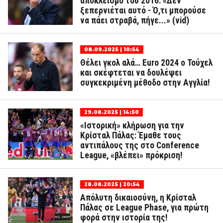
αποκλεισμό του 2016: «Δεν
ξεπερνιέται αυτό - Ό,τι μπορούσε
να πάει στραβά, πήγε...» (vid)
08.09.2025 | 10:54
Θέλει γκολ αλά… Euro 2024 ο Τούχελ
και σκέφτεται να δουλέψει
συγκεκριμένη μέθοδο στην Αγγλία!
29.08.2025 | 14:50
«Ιστορική» κλήρωση για την
Κρίσταλ Πάλας: Έμαθε τους
αντιπάλους της στο Conference
League, «βλέπει» πρόκριση!
28.08.2025 | 20:54
Απόλυτη δικαιοσύνη, η Κρίσταλ
Πάλας σε League Phase, για πρώτη
φορά στην ιστορία της!