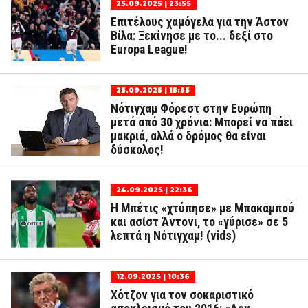
25.09.2025 | 23:55
Επιτέλους χαμόγελα για την Άστον
Βίλα: Ξεκίνησε με το... δεξί στο
Europa League!
25.09.2025 | 15:55
Νότιγχαμ Φόρεστ στην Ευρώπη
μετά από 30 χρόνια: Μπορεί να πάει
μακριά, αλλά ο δρόμος θα είναι
δύσκολος!
24.09.2025 | 22:36
Η Μπέτις «χτύπησε» με Μπακαμπού
και ασίστ Άντονι, το «γύρισε» σε 5
λεπτά η Νότιγχαμ! (vids)
12.09.2025 | 10:36
Χότζον για τον σοκαριστικό