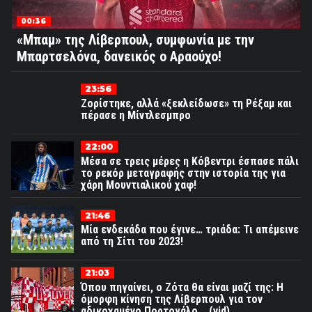
00:36
«Μπαμ» της Λίβερπουλ, συμφωνία με την
Μπαρτσελόνα, δανεικός ο Αραούχο!
23:56
Ζορίστηκε, αλλά «ξεκλείδωσε» τη Ρέξαμ και
πέρασε η Μίντλεσμπρο
22:00
Μέσα σε τρεις μέρες η Κόβεντρι έσπασε πάλι
το ρεκόρ μεταγραφής στην ιστορία της για
χάρη Μουντιαλικού χαφ!
21:46
Μία ενδεκάδα που έγινε… τριάδα: Τι απέμεινε
από τη Σίτι του 2023!
21:03
Όπου πηγαίνει, ο Ζότα θα είναι μαζί της: Η
όμορφη κίνηση της Λίβερπουλ για τον
αδικοχαμένο Πορτογάλο... (vid)