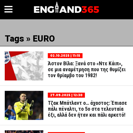
Tags » EURO
02.10.2025 | 11:15
Άστον Βίλα: Ξανά στο «Ντε Κάιπ»,
σε μια αναμέτρηση που της θυμίζει
τον θρίαμβο του 1982!
27.09.2025 | 12:30
Τζακ Μπάτλαντ ο… άχαστος: Έπιασε
πάλι πέναλτι, το 5ο στα τελευταία
έξι, αλλά δεν ήταν και πάλι αρκετό!