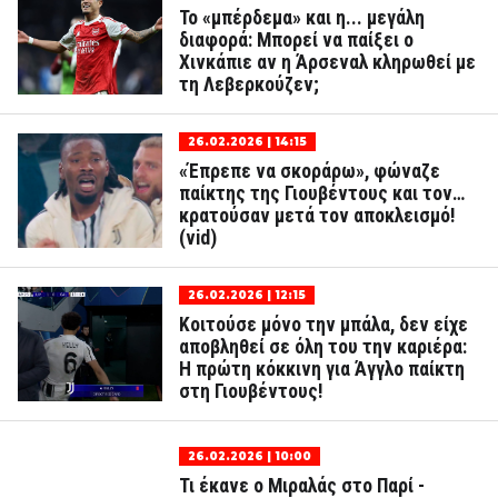
Το «μπέρδεμα» και η... μεγάλη
διαφορά: Μπορεί να παίξει ο
Χινκάπιε αν η Άρσεναλ κληρωθεί με
τη Λεβερκούζεν;
26.02.2026 | 14:15
«Έπρεπε να σκοράρω», φώναζε
παίκτης της Γιουβέντους και τον…
κρατούσαν μετά τον αποκλεισμό!
(vid)
26.02.2026 | 12:15
Κοιτούσε μόνο την μπάλα, δεν είχε
αποβληθεί σε όλη του την καριέρα:
Η πρώτη κόκκινη για Άγγλο παίκτη
στη Γιουβέντους!
26.02.2026 | 10:00
Τι έκανε ο Μιραλάς στο Παρί -