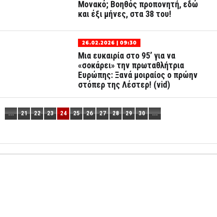
Μονακό; Βοηθός προπονητή, εδώ
και έξι μήνες, στα 38 του!
26.02.2026 | 09:30
Μια ευκαιρία στο 95’ για να
«σοκάρει» την πρωταθλήτρια
Ευρώπης: Ξανά μοιραίος ο πρώην
στόπερ της Λέστερ! (vid)
...
21
22
23
24
25
26
27
28
29
30
...