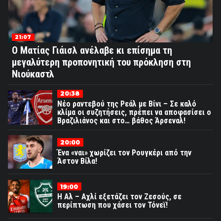
21:07
Ο Ματίας Γιάισλ ανέλαβε κι επίσημα τη
μεγαλύτερη προπονητική του πρόκληση στη
Νιούκαστλ
20:38
Νέο ραντεβού της Ρεάλ με Βίνι – Σε καλό
κλίμα οι συζητήσεις, πρέπει να αποφασίσει ο
Βραζιλιάνος και στο… βάθος Άρσεναλ!
20:00
Ένα «ναι» χωρίζει τον Ρουγκέρι από την
Άστον Βίλα!
19:00
Η Αλ – Αχλί εξετάζει τον Ζεσούς, σε
περίπτωση που χάσει τον Τόνεϊ!