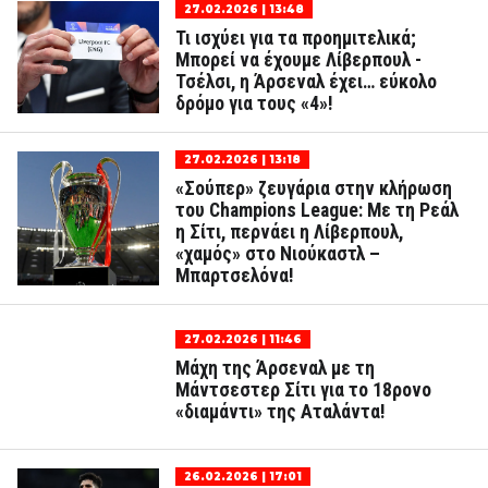
27.02.2026 | 13:48
Τι ισχύει για τα προημιτελικά;
Μπορεί να έχουμε Λίβερπουλ -
Τσέλσι, η Άρσεναλ έχει… εύκολο
δρόμο για τους «4»!
27.02.2026 | 13:18
«Σούπερ» ζευγάρια στην κλήρωση
του Champions League: Με τη Ρεάλ
η Σίτι, περνάει η Λίβερπουλ,
«χαμός» στο Νιούκαστλ –
Μπαρτσελόνα!
27.02.2026 | 11:46
Μάχη της Άρσεναλ με τη
Μάντσεστερ Σίτι για το 18ρονο
«διαμάντι» της Αταλάντα!
26.02.2026 | 17:01