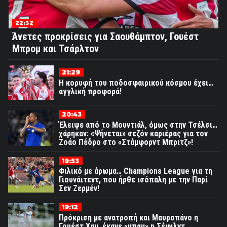
22:32
Άνετες προκρίσεις για Σαουθάμπτον, Γουέστ
Μπρομ και Τσάρλτον
21:29
Η κορυφή του ποδοσφαιρικού κόσμου έχει…
αγγλική προφορά!
20:43
Έλειψε από το Μουντιάλ, όμως στην Τσέλσι…
χάρηκαν: «Ψήνεται» σεζόν καριέρας για τον
Ζοάο Πέδρο στο «Στάμφορντ Μπριτζ»!
19:53
Φιλικό με άρωμα… Champions League για τη
Γιουνάιτεντ, που ήρθε ισόπαλη με την Παρί
Σεν Ζερμέν!
19:12
Πρόκριση με ανατροπή και Μαυροπάνο η
Γουέστ Χαμ, έκανε «μπαμ» η Σέφιλντ