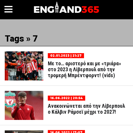
Tags » 7
02.01.2023 | 21:27
Με το… αριστερό και με «τριάρα»
στο 2023 η Λίβερπουλ από την
τρομερή Μπρέντφορντ! (vids)
16.06.2022 | 20:54
Ανακοινώνεται από την Λίβερπουλ
ο Κάλβιν Ράμσεϊ μέχρι το 2027!
16.06.2022 | 17:07