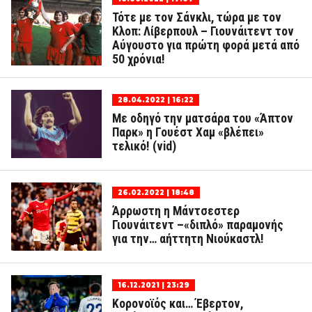
Τότε με τον Σάνκλι, τώρα με τον
Κλοπ: Λίβερπουλ – Γιουνάιτεντ τον
Αύγουστο για πρώτη φορά μετά από
50 χρόνια!
28.04.2022 | 16:22
Με οδηγό την ματσάρα του «Άπτον
Παρκ» η Γουέστ Χαμ «βλέπει»
τελικό! (vid)
26.02.2022 | 18:48
Άρρωστη η Μάντσεστερ
Γιουνάιτεντ –«διπλό» παραμονής
για την… αήττητη Νιούκαστλ!
16.12.2021 | 23:29
Κορονοϊός και… Έβερτον,