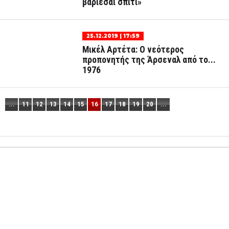
βαριέσαι σπίτι»
25.12.2019 | 17:59
Μικέλ Αρτέτα: Ο νεότερος
προπονητής της Άρσεναλ από το...
1976
...
11
12
13
14
15
16
17
18
19
20
...