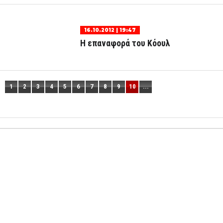
16.10.2012 | 19:47
Η επαναφορά του Κόουλ
1
2
3
4
5
6
7
8
9
10
...