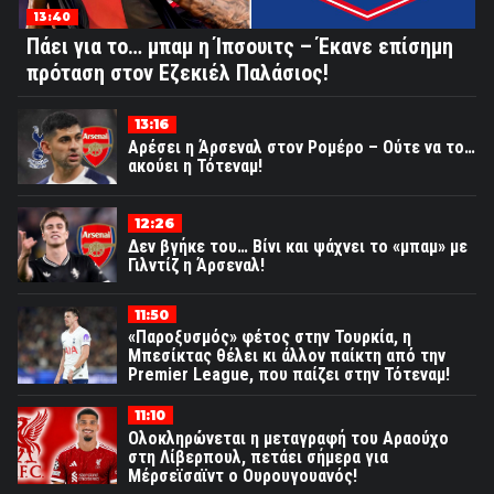
13:40
Πάει για το… μπαμ η Ίπσουιτς – Έκανε επίσημη
πρόταση στον Εζεκιέλ Παλάσιος!
13:16
Αρέσει η Άρσεναλ στον Ρομέρο – Ούτε να το…
ακούει η Τότεναμ!
12:26
Δεν βγήκε του… Βίνι και ψάχνει το «μπαμ» με
Γιλντίζ η Άρσεναλ!
11:50
«Παροξυσμός» φέτος στην Τουρκία, η
Μπεσίκτας θέλει κι άλλον παίκτη από την
Premier League, που παίζει στην Τότεναμ!
11:10
Ολοκληρώνεται η μεταγραφή του Αραούχο
στη Λίβερπουλ, πετάει σήμερα για
Μέρσεϊσαϊντ ο Ουρουγουανός!