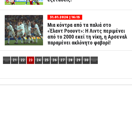
31.01.2026 | 16:15
Μια κόντρα από τα παλιά στο
«Έλαντ Ροουντ»: Η Λιντς περιμένει
από το 2000 εκεί τη νίκη, η Αρσεναλ
παραμένει ακλόνητο φαβορί!
...
21
22
23
24
25
26
27
28
29
30
...