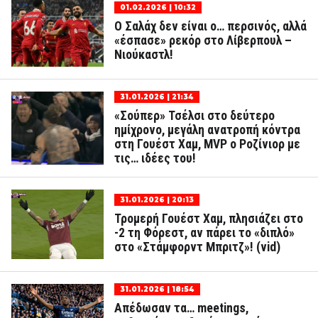
01.02.2026 | 10:32
Ο Σαλάχ δεν είναι ο… περσινός, αλλά
«έσπασε» ρεκόρ στο Λίβερπουλ –
Νιούκαστλ!
31.01.2026 | 21:34
«Σούπερ» Τσέλσι στο δεύτερο
ημίχρονο, μεγάλη ανατροπή κόντρα
στη Γουέστ Χαμ, MVP ο Ροζίνιορ με
τις… ιδέες του!
31.01.2026 | 20:13
Τρομερή Γουέστ Χαμ, πλησιάζει στο
-2 τη Φόρεστ, αν πάρει το «διπλό»
στο «Στάμφορντ Μπριτζ»! (vid)
31.01.2026 | 18:54
Απέδωσαν τα… meetings,