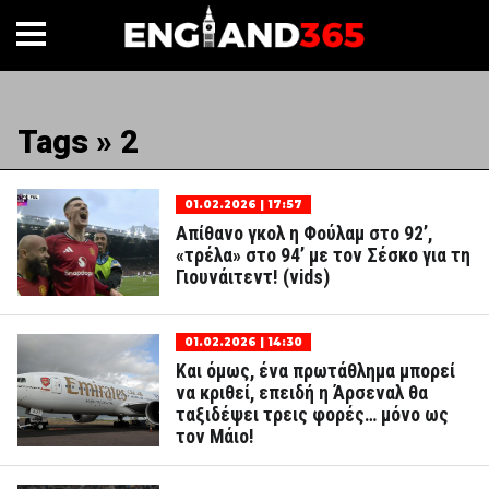
Tags » 2
01.02.2026 | 17:57
Απίθανο γκολ η Φούλαμ στο 92’,
«τρέλα» στο 94’ με τον Σέσκο για τη
Γιουνάιτεντ! (vids)
01.02.2026 | 14:30
Και όμως, ένα πρωτάθλημα μπορεί
να κριθεί, επειδή η Άρσεναλ θα
ταξιδέψει τρεις φορές… μόνο ως
τον Μάιο!