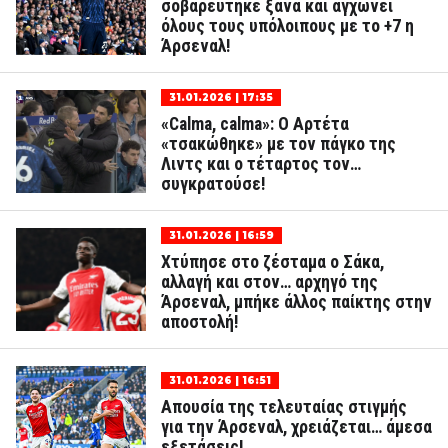
σοβαρεύτηκε ξανά και αγχώνει
όλους τους υπόλοιπους με το +7 η
Άρσεναλ!
31.01.2026 | 17:35
«Calma, calma»: Ο Αρτέτα
«τσακώθηκε» με τον πάγκο της
Λιντς και ο τέταρτος τον…
συγκρατούσε!
31.01.2026 | 16:59
Χτύπησε στο ζέσταμα ο Σάκα,
αλλαγή και στον… αρχηγό της
Άρσεναλ, μπήκε άλλος παίκτης στην
αποστολή!
31.01.2026 | 16:51
Απουσία της τελευταίας στιγμής
για την Άρσεναλ, χρειάζεται… άμεσα
εξετάσεις!