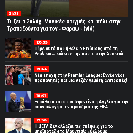
21:33
Τι ζει ο Σαλάχ: Μαγικές στιγμές και πάλι στην
Τραπεζούντα για τον «Φαραώ» (vid)
20:35
Πήρε αυτό που ήθελε ο Βινίσιους από τη
Ρεάλ και... έκλεισε την πόρτα στην Άρσεναλ
19:44
Νέα εποχή στην Premier League: Εννέα νέοι
προπονητές και μια σεζόν γεμάτη ανατροπές!
18:41
Ξεκάθαρα κατά του Ινφαντίνο η Αγγλία για την
επανεκλογή στην προεδρία της FIFA
17:38
Η UEFA δεν αλλάζει τις σκέψεις για το
μποϊκοτάζ στο Μουντιάλ: «Θέλουμε