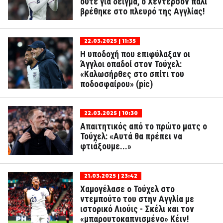
ούτε για δείγμα, ο Χέντερσον πάλι
βρέθηκε στο πλευρό της Αγγλίας!
22.03.2025 | 11:35
Η υποδοχή που επιφύλαξαν οι
Άγγλοι οπαδοί στον Τούχελ:
«Καλωσήρθες στο σπίτι του
ποδοσφαίρου» (pic)
22.03.2025 | 10:30
Απαιτητικός από το πρώτο ματς ο
Τούχελ: «Αυτά θα πρέπει να
φτιάξουμε...»
21.03.2025 | 23:42
Χαμογέλασε ο Τούχελ στο
ντεμπούτο του στην Αγγλία με
ιστορικό Λιούις - Σκέλι και τον
«μπαρουτοκαπνισμένο» Κέιν!