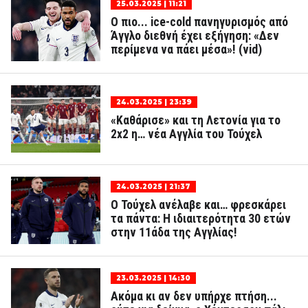
25.03.2025 | 11:21
Ο πιο... ice-cold πανηγυρισμός από
Άγγλο διεθνή έχει εξήγηση: «Δεν
περίμενα να πάει μέσα»! (vid)
24.03.2025 | 23:39
«Καθάρισε» και τη Λετονία για το
2x2 η… νέα Αγγλία του Τούχελ
24.03.2025 | 21:37
Ο Τούχελ ανέλαβε και… φρεσκάρει
τα πάντα: Η ιδιαιτερότητα 30 ετών
στην 11άδα της Αγγλίας!
23.03.2025 | 14:30
Ακόμα κι αν δεν υπήρχε πτήση...