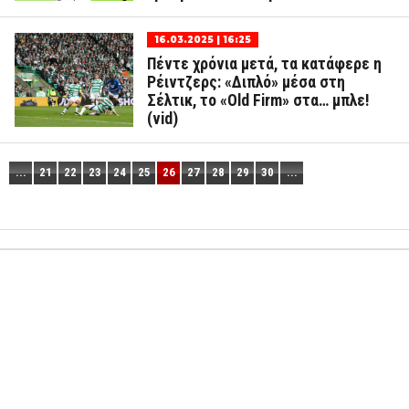
16.03.2025 | 16:25
Πέντε χρόνια μετά, τα κατάφερε η
Ρέιντζερς: «Διπλό» μέσα στη
Σέλτικ, το «Old Firm» στα… μπλε!
(vid)
...
21
22
23
24
25
26
27
28
29
30
...