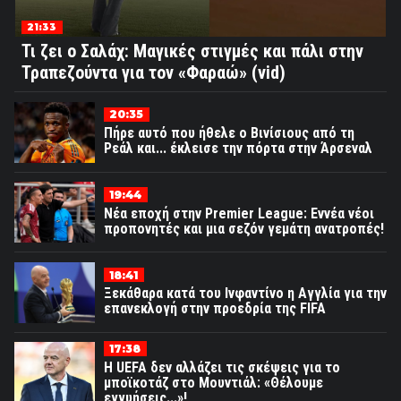
21:33
Τι ζει ο Σαλάχ: Μαγικές στιγμές και πάλι στην
Τραπεζούντα για τον «Φαραώ» (vid)
20:35
Πήρε αυτό που ήθελε ο Βινίσιους από τη
Ρεάλ και... έκλεισε την πόρτα στην Άρσεναλ
19:44
Νέα εποχή στην Premier League: Εννέα νέοι
προπονητές και μια σεζόν γεμάτη ανατροπές!
18:41
Ξεκάθαρα κατά του Ινφαντίνο η Αγγλία για την
επανεκλογή στην προεδρία της FIFA
17:38
Η UEFA δεν αλλάζει τις σκέψεις για το
μποϊκοτάζ στο Μουντιάλ: «Θέλουμε
εγγυήσεις...»!