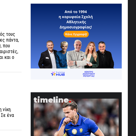
τός τους
ες πάντα,
, που
αιριστές,
ι και ο
timeline
 νίκη.
 Σε ένα