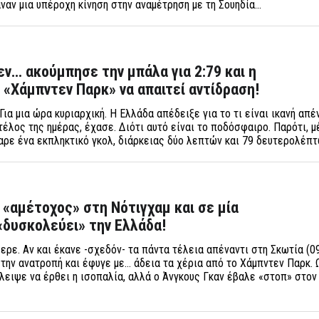
αν μια υπέροχη κίνηση στην αναμέτρηση με τη Σουηδία...
εν… ακούμπησε την μπάλα για 2:79 και η
 «Χάμπντεν Παρκ» να απαιτεί αντίδραση!
Για μια ώρα κυριαρχική. Η Ελλάδα απέδειξε για το τι είναι ικανή απέ
τέλος της ημέρας, έχασε. Διότι αυτό είναι το ποδόσφαιρο. Παρότι, 
αρε ένα εκπληκτικό γκολ, διάρκειας δύο λεπτών και 79 δευτερολέπτ
«αμέτοχος» στη Νότιγχαμ και σε μία
«δυσκολεύει» την Ελλάδα!
ρε. Αν και έκανε -σχεδόν- τα πάντα τέλεια απέναντι στη Σκωτία (09
 την ανατροπή και έφυγε με... άδεια τα χέρια από το Χάμπντεν Παρκ.
έλειψε να έρθει η ισοπαλία, αλλά ο Άνγκους Γκαν έβαλε «στοπ» στον