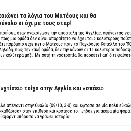
καιώνει τα λόγια του Ματέους και θα
ύνολο κι όχι με τους σταρ!
ποιήσει, όταν ανακοίνωσε την αποστολή της Αγγλίας, αφήνοντας εκ
 πως μια ομάδα δεν είναι απαραίτητο να έχει τους καλύτερους παίκτ
Κάτι παρόμοιο είχε πει ο Ματέους πριν το Παγκόσμιο Κύπελλο του '90
 Δηλαδή, πως την καλή ομάδα, δεν την κάνουν οι 11 καλύτεροι ποδοσφ
υν καλύτερα μαζί. Με αυτή τη νοοτροπία θα πορευτεί απ' ό,τι φαίνετα
«χτίσει» τοίχο στην Αγγλία και «σπάει»
ελε απέναντι στην Ουαλία (09/10, 3-0) και έφτασε σε μία πολύ εύκολη
αθάρισε» στην επίθεση και κράτησε το... μηδέν για ακόμα μία φορά.
Πίκφορντ μπόρεσε να γράψει ιστορία!