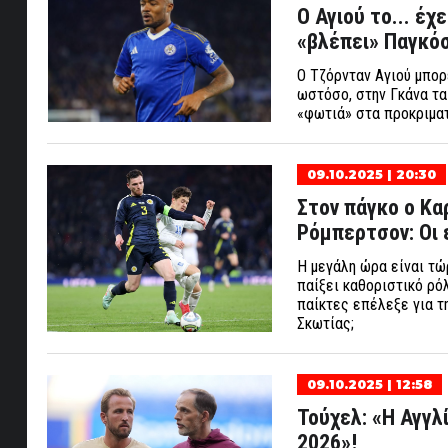
O Αγιού το... έχ
«βλέπει» Παγκό
O Τζόρνταν Αγιού μπορ
ωστόσο, στην Γκάνα τα
«φωτιά» στα προκριματ
09.10.2025 | 20:30
Στον πάγκο ο Κα
Ρόμπερτσον: Οι 
Η μεγάλη ώρα είναι τώ
παίξει καθοριστικό ρό
παίκτες επέλεξε για τη
Σκωτίας;
09.10.2025 | 12:58
Τούχελ: «Η Αγγλί
2026»!