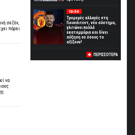
12:30
Τρομερές αλλαγές στη
ινή σεζόν,
Γιουνάιτεντ, νέο σύστημα,
γλιτώνει πολλά
έχει πάρει
εκατομμύρια και δίνει
αύξηση σε όσους το
αξίζουν!
ΠΕΡΙΣΣΟΤΕΡΑ
εί να
οιους
ης