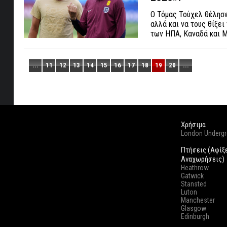
Ο Τόμας Τούχελ θέλησε
αλλά και να τους θίξε
των ΗΠΑ, Καναδά και 
...
11
12
13
14
15
16
17
18
19
20
...
Χρήσιμα
London Underg
Πτήσεις (Αφίξ
Αναχωρήσεις)
Heathrow
Gatwick
Stansted
Luton
Manchester
Glasgow
Edinburgh