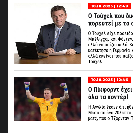
10.10.2025 | 12:49
Ο Τούχελ που δι
πορευτεί με το σ
Ο Τούχελ είχε προειδο
Μπέλιγχαμ και Φόντεν,
αλλά να παίζει καλά. 
κατέκτησε η Γερμανία.
αλλά εκείνοι που παίζο
Τούχελ.
10.10.2025 | 12:46
Ο Πίκφορντ έχει 
όλα τα κοντέρ!
Η Αγγλία έκανε ό,τι ήθ
Μέσα σε ένα 20λεπτο «κ
ματς, που ο Τζόρνταν 