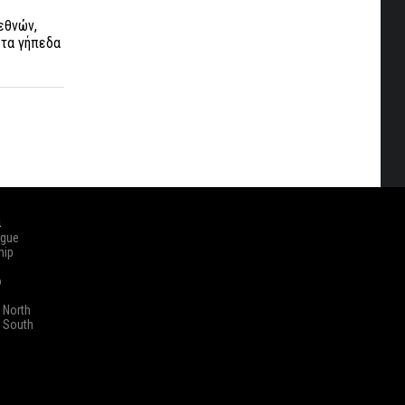
εθνών,
στα γήπεδα
ά
ague
hip
o
 North
 South