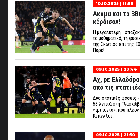
10.10.2025 | 11:56
Ακόμα και το BB
κέρδισαν!
Η μεγαλύτερη... σπαζο
τα μαθηματικά, τη φυσι
της Σκωτίας επί της Ε
Παρκ!
09.10.2025 | 23:44
Αχ, ρε Ελλαδάρα
από τις στατικέ
Δύο στατικές φάσεις «π
63 λεπτά στη Γλασκώβη
«τρίποντο», που πλέον
Κυπέλλου.
09.10.2025 | 21:50