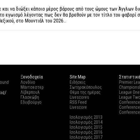
 και να διώξει κάποιο μέρος βάρους από τους ώμους των Άγγλων δι
ι το εγωισμό λέγοντας πως δεν θα βρεθούν με τον τίτλο του φαβορί 
Μεξικού, στο Μουντιάλ του 2026…
Ξενοδοχεία
Site Map
Στατιστικ
round
Λονδίνο
Ειδήσεις
Premier Le
Μάντσεστερ
Σωτηρακόπουλος
Champions
εις/
Λίβερπουλ
Θέμα της ημέρας
League One
Γλασκώβη
Livescores
League Tw
Εδινβούργο
RSS Feed
Conference
Livescore
Conference
Conference
Ισολογισμός 2013
Ισολογισμός 2014
Ισολογισμός 2015
Ισολογισμός 2016
Ισολογισμός 2017