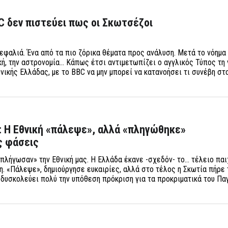
C δεν πιστεύει πως οι Σκωτσέζοι
κεφαλιά. Ένα από τα πιο ζόρικα θέματα προς ανάλυση. Μετά το νόημα
κή, την αστρονομία... Κάπως έτσι αντιμετωπίζει ο αγγλικός Τύπος τη ν
θνικής Ελλάδας, με το BBC να μην μπορεί να κατανοήσει τι συνέβη σ
: Η Εθνική «πάλεψε», αλλά «πληγώθηκε»
ς φάσεις
λήγωσαν» την Εθνική μας. Η Ελλάδα έκανε -σχεδόν- το... τέλειο παι
. «Πάλεψε», δημιούργησε ευκαιρίες, αλλά στο τέλος η Σκωτία πήρε 
 δυσκολεύει πολύ την υπόθεση πρόκριση για τα προκριματικά του Πα