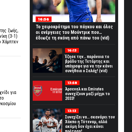
16:56
Το χειροκρότημα του πάγκου και όλες
 της ζωής,
οι ενέργειες του Μούντρικ που…
ίκη (3-1)
έδιωξε τη σκόνη από πάνω του (vid)
το Χάμπτεν
16:13
Έζησε την… παράνοια το
βράδυ της Τετάρτης και
υπέγραψε για να την κάνει
συνήθεια ο Σαλάχ! (vid)
13:58
Άρσεναλ και Emirates
χνίδι για
συνεχίζουν μαζί μέχρι το
το
2033!
γκοσμίου
13:13
Συνεχίζει να… σκανάρει τον
Χάκπο η Τότεναμ, αλλά
ακόμη δεν έχει κάνει
πρόταση!