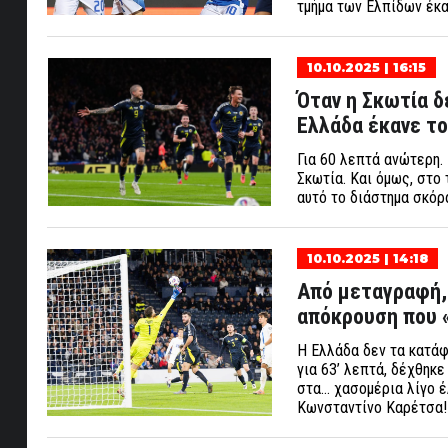
τμήμα των Ελπίδων έκαν
10.10.2025 | 16:15
Όταν η Σκωτία δ
Ελλάδα έκανε το
Για 60 λεπτά ανώτερη. 
Σκωτία. Και όμως, στο 
αυτό το διάστημα σκόρ
10.10.2025 | 14:18
Από μεταγραφή, 
απόκρουση που 
Η Ελλάδα δεν τα κατάφε
για 63’ λεπτά, δέχθηκε
στα... χασομέρια λίγο 
Κωνσταντίνο Καρέτσα!