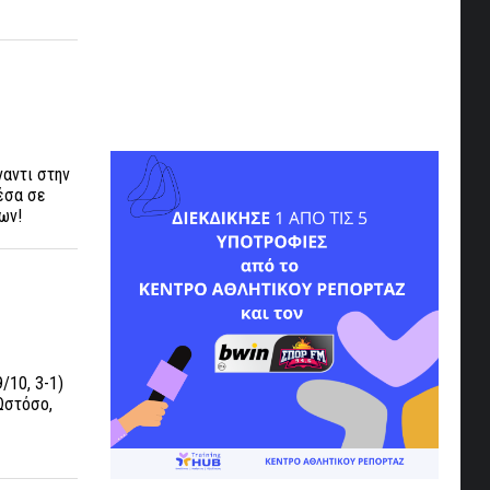
ναντι στην
μέσα σε
ων!
/10, 3-1)
 Ωστόσο,