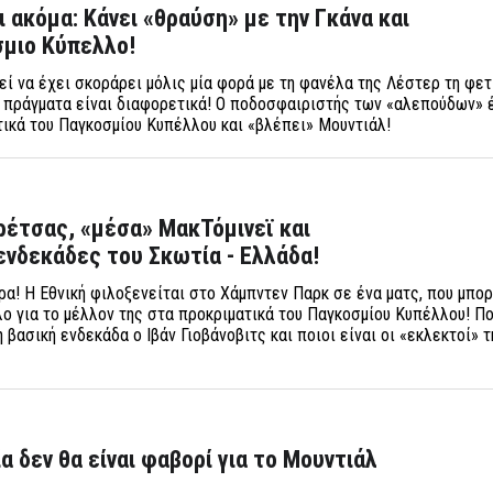
ει ακόμα: Κάνει «θραύση» με την Γκάνα και
σμιο Κύπελλο!
εί να έχει σκοράρει μόλις μία φορά με τη φανέλα της Λέστερ τη φετ
 πράγματα είναι διαφορετικά! Ο ποδοσφαιριστής των «αλεπούδων» 
ικά του Παγκοσμίου Κυπέλλου και «βλέπει» Μουντιάλ!
ρέτσας, «μέσα» ΜακΤόμινεϊ και
ενδεκάδες του Σκωτία - Ελλάδα!
ρα! Η Εθνική φιλοξενείται στο Χάμπντεν Παρκ σε ένα ματς, που μπορ
λο για το μέλλον της στα προκριματικά του Παγκοσμίου Κυπέλλου! Π
 βασική ενδεκάδα ο Ιβάν Γιοβάνοβιτς και ποιοι είναι οι «εκλεκτοί» τ
α δεν θα είναι φαβορί για το Μουντιάλ