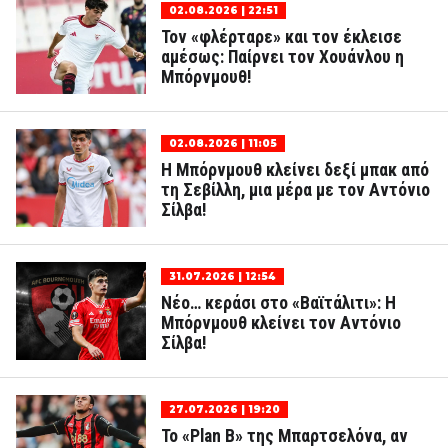
02.08.2026 | 22:51
Τον «φλέρταρε» και τον έκλεισε
αμέσως: Παίρνει τον Χουάνλου η
Μπόρνμουθ!
02.08.2026 | 11:05
Η Μπόρνμουθ κλείνει δεξί μπακ από
τη Σεβίλλη, μια μέρα με τον Αντόνιο
Σίλβα!
31.07.2026 | 12:54
Νέο… κεράσι στο «Βαϊτάλιτι»: Η
Μπόρνμουθ κλείνει τον Αντόνιο
Σίλβα!
27.07.2026 | 19:20
Το «Plan B» της Μπαρτσελόνα, αν