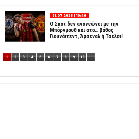
21.07.2026 | 10:40
Ο Σκοτ δεν ανανεώνει με την
Μπόρνμουθ και στο… βάθος
Γιουνάιτεντ, Άρσεναλ ή Τσέλσι!
1
2
3
4
5
6
7
8
9
10
...