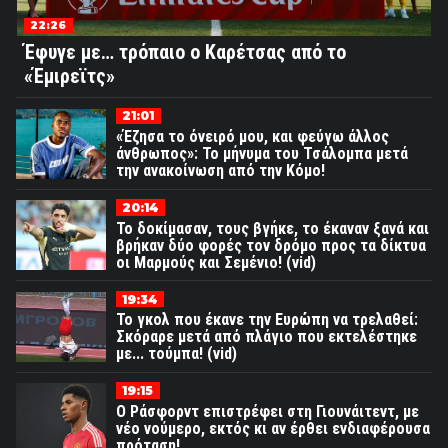
22:26
Έφυγε με… τρόπαιο ο Καρέτσας από το
«Έμιρεϊτς»
21:01
«Έζησα το όνειρό μου, και φεύγω άλλος
άνθρωπος»: Το μήνυμα του Τσάλομπα μετά
την ανακοίνωση από την Κόμο!
20:14
Το δοκίμασαν, τους βγήκε, το έκαναν ξανά και
βρήκαν δύο φορές τον δρόμο προς τα δίκτυα
οι Μαρμούς και Σεμένιο! (vid)
19:34
Το γκολ που έκανε την Ευρώπη να τρελαθεί:
Σκόραρε μετά από πλάγιο που εκτελέστηκε
με... τούμπα! (vid)
19:15
Ο Ράσφορντ επιστρέφει στη Γιουνάιτεντ, με
νέο νούμερο, εκτός κι αν έρθει ενδιαφέρουσα
πρόταση!