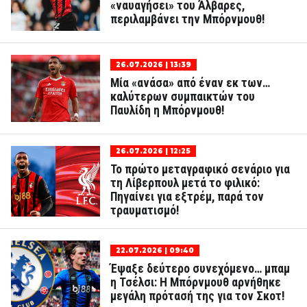
«ναυαγήσει» του Άλβαρες,
περιλαμβάνει την Μπόρνμουθ!
26.07.2026 | 13:39
Μία «ανάσα» από έναν εκ των…
καλύτερων συμπαικτών του
Παυλίδη η Μπόρνμουθ!
26.07.2026 | 12:25
Το πρώτο μεταγραφικό σενάριο για
τη Λίβερπουλ μετά το φιλικό:
Πηγαίνει για εξτρέμ, παρά τον
τραυματισμό!
22.07.2026 | 09:40
Έψαξε δεύτερο συνεχόμενο… μπαμ
η Τσέλσι: Η Μπόρνμουθ αρνήθηκε
μεγάλη πρότασή της για τον Σκοτ!