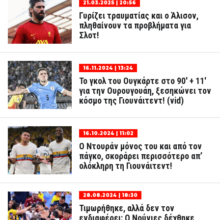
21.03.2025 | 20:56
Γυρίζει τραυματίας και ο Άλισον,
πληθαίνουν τα προβλήματα για
Σλοτ!
16.11.2024 | 13:24
Το γκολ του Ουγκάρτε στο 90' + 11'
για την Ουρουγουάη, ξεσηκώνει τον
κόσμο της Γιουνάιτεντ! (vid)
16.10.2024 | 11:02
Ο Ντουράν μόνος του και από τον
πάγκο, σκοράρει περισσότερο απ’
ολόκληρη τη Γιουνάιτεντ!
28.08.2024 | 18:30
Τιμωρήθηκε, αλλά δεν τον
ενδιαφέρει: Ο Νούνιες δέχθηκε