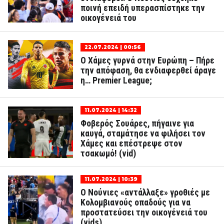
ποινή επειδή υπερασπίστηκε την
οικογένειά του
22.07.2024 | 00:56
Ο Χάμες γυρνά στην Ευρώπη – Πήρε
την απόφαση, θα ενδιαφερθεί άραγε
η… Premier League;
11.07.2024 | 14:32
Φοβερός Σουάρες, πήγαινε για
καυγά, σταμάτησε να φιλήσει τον
Χάμες και επέστρεψε στον
τσακωμό! (vid)
11.07.2024 | 10:39
Ο Νούνιες «αντάλλαξε» γροθιές με
Κολομβιανούς οπαδούς για να
προστατεύσει την οικογένειά του
(vids)