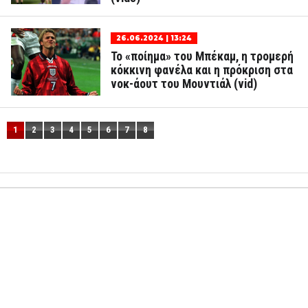
26.06.2024 | 13:24
Το «ποίημα» του Μπέκαμ, η τρομερή
κόκκινη φανέλα και η πρόκριση στα
νοκ-άουτ του Μουντιάλ (vid)
1
2
3
4
5
6
7
8