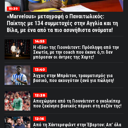
15:20
«Marvelous» μεταγραφή ο Παναιτωλικός:
Παίκτης με 134 συμμετοχές στην Αγγλία και τη
Βίλα, με ένα από τα πιο ασυνήθιστα ονόματα!
14:55
Η «Εύα» της Γιουνάιτεντ: Πρόσληψη από την
Σκωτία, με την coach που έκανε ό,τι δεν
μπόρεσαν οι άντρες της Χαρτς!
13:40
Άγχος στην Μπράιτον, τραυματισμός για
βασικό, που ακουγόταν ξανά για πώληση!
12:28
Αποχώρησε από τη Γιουνάιτεντ ο γκολκίπερ
που ξεκίνησε βασικός πέρυσι στη σεζόν της!
12:16
Από τη Χάντερσφιλντ στην Έβερτον: Απ’ όλα