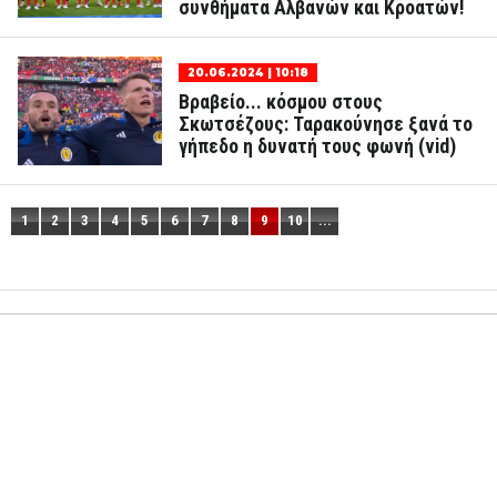
συνθήματα Αλβανών και Κροατών!
20.06.2024 | 10:18
Βραβείο... κόσμου στους
Σκωτσέζους: Ταρακούνησε ξανά το
γήπεδο η δυνατή τους φωνή (vid)
1
2
3
4
5
6
7
8
9
10
...