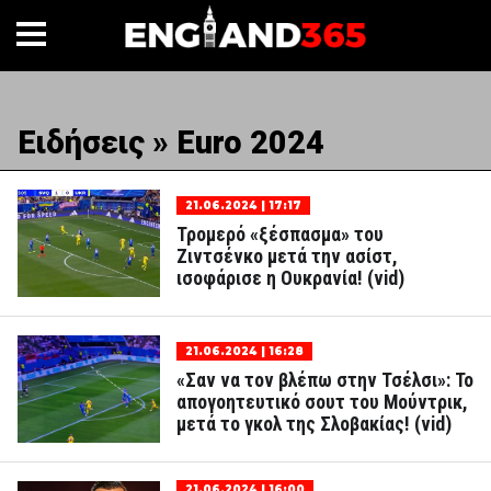
Ειδήσεις » Euro 2024
21.06.2024 | 17:17
Τρομερό «ξέσπασμα» του
Ζιντσένκο μετά την ασίστ,
ισοφάρισε η Ουκρανία! (vid)
21.06.2024 | 16:28
«Σαν να τον βλέπω στην Τσέλσι»: Το
απογοητευτικό σουτ του Μούντρικ,
μετά το γκολ της Σλοβακίας! (vid)
21.06.2024 | 16:00