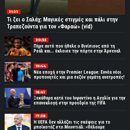
21:33
Τι ζει ο Σαλάχ: Μαγικές στιγμές και πάλι στην
Τραπεζούντα για τον «Φαραώ» (vid)
20:35
Πήρε αυτό που ήθελε ο Βινίσιους από τη
Ρεάλ και... έκλεισε την πόρτα στην Άρσεναλ
19:44
Νέα εποχή στην Premier League: Εννέα νέοι
προπονητές και μια σεζόν γεμάτη ανατροπές!
18:41
Ξεκάθαρα κατά του Ινφαντίνο η Αγγλία για την
επανεκλογή στην προεδρία της FIFA
17:38
Η UEFA δεν αλλάζει τις σκέψεις για το
μποϊκοτάζ στο Μουντιάλ: «Θέλουμε