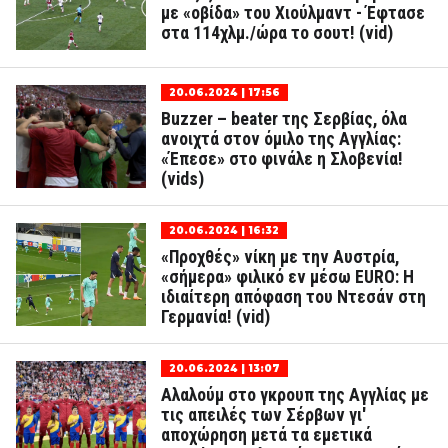
με «οβίδα» του Χιούλμαντ - Έφτασε
στα 114χλμ./ώρα το σουτ! (vid)
20.06.2024 | 17:56
Buzzer – beater της Σερβίας, όλα
ανοιχτά στον όμιλο της Αγγλίας:
«Έπεσε» στο φινάλε η Σλοβενία!
(vids)
20.06.2024 | 16:32
«Προχθές» νίκη με την Αυστρία,
«σήμερα» φιλικό εν μέσω EURO: Η
ιδιαίτερη απόφαση του Ντεσάν στη
Γερμανία! (vid)
20.06.2024 | 13:07
Αλαλούμ στο γκρουπ της Αγγλίας με
τις απειλές των Σέρβων γι'
αποχώρηση μετά τα εμετικά