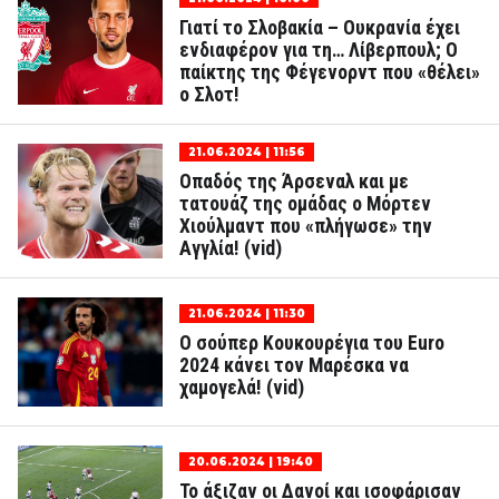
Γιατί το Σλοβακία – Ουκρανία έχει
ενδιαφέρον για τη… Λίβερπουλ; Ο
παίκτης της Φέγενορντ που «θέλει»
ο Σλοτ!
21.06.2024 | 11:56
Οπαδός της Άρσεναλ και με
τατουάζ της ομάδας ο Μόρτεν
Χιούλμαντ που «πλήγωσε» την
Αγγλία! (vid)
21.06.2024 | 11:30
Ο σούπερ Κουκουρέγια του Euro
2024 κάνει τον Μαρέσκα να
χαμογελά! (vid)
20.06.2024 | 19:40
Το άξιζαν οι Δανοί και ισοφάρισαν