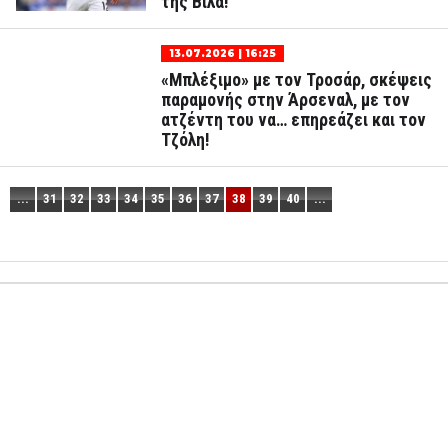
της Βίλα!
13.07.2026 | 16:25
«Μπλέξιμο» με τον Τροσάρ, σκέψεις
παραμονής στην Άρσεναλ, με τον
ατζέντη του να… επηρεάζει και τον
Τζόλη!
...
31
32
33
34
35
36
37
38
39
40
...