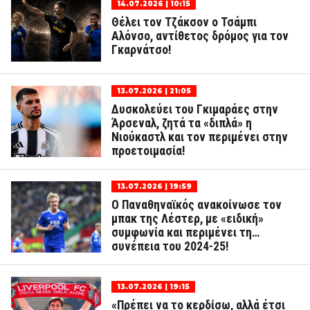
14.07.2026 | 10:15
Θέλει τον Τζάκσον ο Τσάμπι
Αλόνσο, αντίθετος δρόμος για τον
Γκαρνάτσο!
13.07.2026 | 21:05
Δυσκολεύει του Γκιμαράες στην
Άρσεναλ, ζητά τα «διπλά» η
Νιούκαστλ και τον περιμένει στην
προετοιμασία!
13.07.2026 | 19:59
Ο Παναθηναϊκός ανακοίνωσε τον
μπακ της Λέστερ, με «ειδική»
συμφωνία και περιμένει τη…
συνέπεια του 2024-25!
13.07.2026 | 19:15
«Πρέπει να το κερδίσω, αλλά έτσι