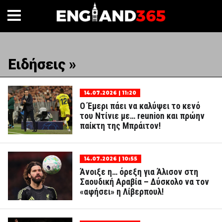
Ειδήσεις »
14.07.2026 | 11:20
Ο Έμερι πάει να καλύψει το κενό
του Ντίνιε με… reunion και πρώην
παίκτη της Μπράιτον!
14.07.2026 | 10:55
Άνοιξε η… όρεξη για Άλισον στη
Σαουδική Αραβία – Δύσκολο να τον
«αφήσει» η Λίβερπουλ!