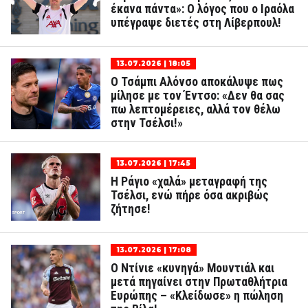
έκανα πάντα»: Ο λόγος που ο Ιραόλα
υπέγραψε διετές στη Λίβερπουλ!
13.07.2026 | 18:05
Ο Τσάμπι Αλόνσο αποκάλυψε πως
μίλησε με τον Έντσο: «Δεν θα σας
πω λεπτομέρειες, αλλά τον θέλω
στην Τσέλσι!»
13.07.2026 | 17:45
Η Ράγιο «χαλά» μεταγραφή της
Τσέλσι, ενώ πήρε όσα ακριβώς
ζήτησε!
13.07.2026 | 17:08
Ο Ντίνιε «κυνηγά» Μουντιάλ και
μετά πηγαίνει στην Πρωταθλήτρια
Ευρώπης – «Κλείδωσε» η πώληση