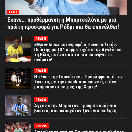
16:11
Έκανε… προθέρμανση η Μπαρτσελόνα με μια
πρώτη προσφορά για Ρόδρι και θα επανέλθει!
15:20
«Marvelous» μεταγραφή ο Παναιτωλικός:
Παίκτης με 134 συμμετοχές στην Αγγλία και
τη Βίλα, με ένα από τα πιο ασυνήθιστα
ονόματα!
14:55
Η «Εύα» της Γιουνάιτεντ: Πρόσληψη από την
Σκωτία, με την coach που έκανε ό,τι δεν
μπόρεσαν οι άντρες της Χαρτς!
13:40
Άγχος στην Μπράιτον, τραυματισμός για
βασικό, που ακουγόταν ξανά για πώληση!
12:28