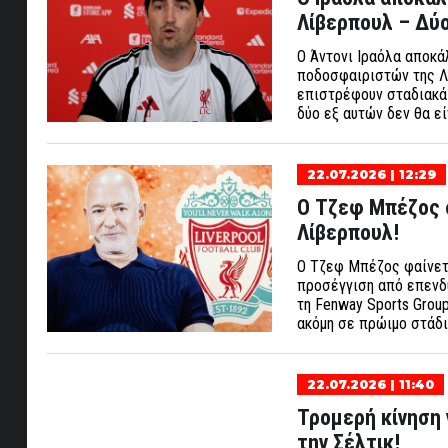
Λίβερπουλ – Δύο
Ο Άντονι Ιραόλα αποκ
ποδοσφαιριστών της Λ
επιστρέφουν σταδιακά
δύο εξ αυτών δεν θα εί
22.07.2026 | 12:29
Ο Τζεφ Μπέζος 
Λίβερπουλ!
Ο Τζεφ Μπέζος φαίνετα
προσέγγιση από επενδυ
τη Fenway Sports Group
ακόμη σε πρώιμο στάδ
22.07.2026 | 11:40
Τρομερή κίνηση 
την Σέλτικ!