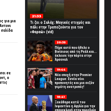
21:33
ς για μια
Τι ζει ο Σαλάχ: Μαγικές στιγμές και
Άντονι
πάλι στην Τραπεζούντα για τον
 σελίδα
«Φαραώ» (vid)
20:35
Πήρε αυτό που ήθελε ο
Βινίσιους από τη Ρεάλ και...
έκλεισε την πόρτα στην
Άρσεναλ
19:44
σει σε
Νέα εποχή στην Premier
ντ, ο
League: Εννέα νέοι
 στις
προπονητές και μια σεζόν
γεμάτη ανατροπές!
18:41
Ξεκάθαρα κατά του
Ινφαντίνο η Αγγλία για την
επανεκλογή στην προεδρία