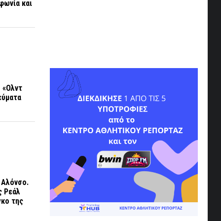
φωνία και
ο «Ολντ
εύματα
 Αλόνσο.
ς Ρεάλ
γκο της