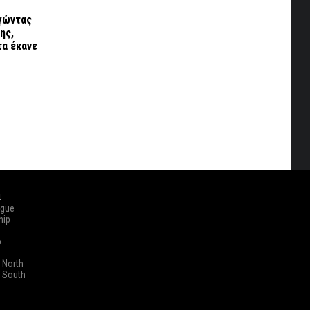
ργώντας
ης,
τα έκανε
ά
ague
hip
o
 North
 South