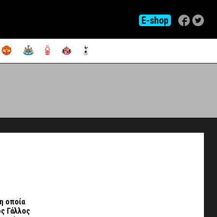
E-shop
 η οποία
ός Γάλλος