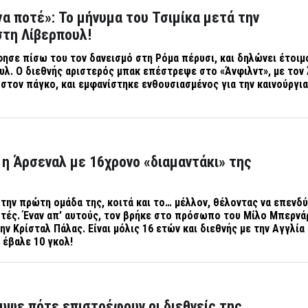
γα ποτέ»: Το μήνυμα του Τσιμίκα μετά την
στη Λίβερπουλ!
ησε πίσω του τον δανεισμό στη Ρόμα πέρυσι, και δηλώνει έτοιμο
υλ. Ο διεθνής αριστερός μπακ επέστρεψε στο «Άνφιλντ», με τον 
 στον πάγκο, και εμφανίστηκε ενθουσιασμένος για την καινούργια
 η Άρσεναλ με 16χρονο «διαμαντάκι» της
την πρώτη ομάδα της, κοιτά και το… μέλλον, θέλοντας να επενδύ
τές. Έναν απ’ αυτούς, τον βρήκε στο πρόσωπο του Μίλο Μπερνάρ
ν Κρίσταλ Πάλας. Είναι μόλις 16 ετών και διεθνής με την Αγγλία
 έβαλε 10 γκολ!
υψε πότε επιστρέφουν οι διεθνείς της