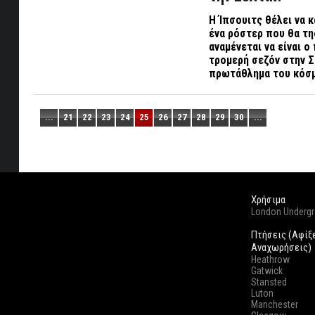
Η Ίπσουιτς θέλει να κ
ένα ρόστερ που θα τη
αναμένεται να είναι 
τρομερή σεζόν στην Σ
πρωτάθλημα του κόσ
...
21
22
23
24
25
26
27
28
29
30
...
Χρήσιμα
London Underg
Πτήσεις (Αφίξ
Αναχωρήσεις)
Heathrow
Gatwick
Stansted
Luton
Manchester