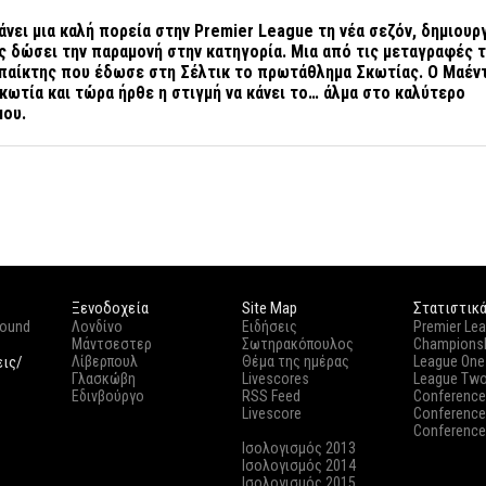
άνει μια καλή πορεία στην
Premier
League τη νέα σεζόν, δημιου
ς δώσει την παραμονή στην κατηγορία. Μια από τις μεταγραφές τ
ο παίκτης που έδωσε στη Σέλτικ το πρωτάθλημα Σκωτίας. Ο Μαέν
κωτία και τώρα ήρθε η στιγμή να κάνει το… άλμα στο καλύτερο
μου.
Ξενοδοχεία
Site Map
Στατιστικ
round
Λονδίνο
Ειδήσεις
Premier Le
Μάντσεστερ
Σωτηρακόπουλος
Champions
εις/
Λίβερπουλ
Θέμα της ημέρας
League One
Γλασκώβη
Livescores
League Tw
Εδινβούργο
RSS Feed
Conference
Livescore
Conference
Conference
Ισολογισμός 2013
Ισολογισμός 2014
Ισολογισμός 2015