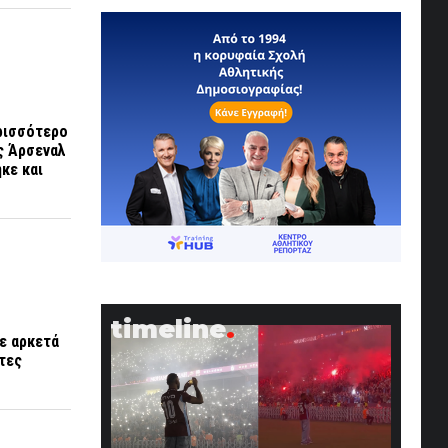
ερισσότερο
ς Άρσεναλ
κε και
timeline
σε αρκετά
τες