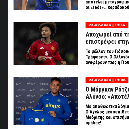
αποτελεί μεταγραφικό
οι «
reds»… καραδοκού
22.07.2026 | 17:54
Αποχωρεί από τη
επιστρέφει στην
Το μέλλον του Γιόσου
Τράφορντ». Ο Ολλανδό
αναφέρουν πως η Γιου
22.07.2026 | 17:06
Ο Μόργκαν Ρότζ
Αλόνσο: «Αποτέλ
Με αποθεωτικά λόγια
Ο Άγγλος μεσοεπιθετ
Μαδρίτης και επισήμα
ομάδας!