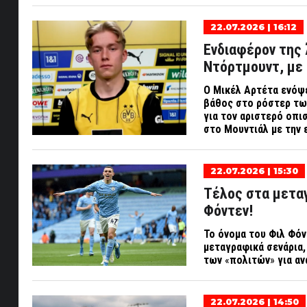
22.07.2026 | 16:12
Ενδιαφέρον της 
Ντόρτμουντ, με
Ο Μικέλ Αρτέτα ενόψε
βάθος στο ρόστερ τω
για τον αριστερό οπι
στο Μουντιάλ με την 
22.07.2026 | 15:30
Τέλος στα μεταγ
Φόντεν!
Το όνομα του Φιλ Φόν
μεταγραφικά σενάρια
των
«
πολιτών
»
για αν
22.07.2026 | 14:50