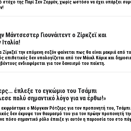
 στόχο της Παρί Σεν Ζερμέν, χωρίς ωστόσο να έχει υπάρξει συμ
ν!
ν Μάντσεστερ Γιουνάιτεντ o Ζίρκζεϊ και
 Ιταλία!
α Ζίρκζεϊ την επόμενη σεζόν φαίνεται πως θα είναι μακριά από τ
ς επιθετικός δεν υπολογίζεται από τον Μάικλ Κάρικ και δημοσι
βέντους ενδιαφέρεται για τον δανεισμό του παίκτη.
ερς… έπλεξε το εγκώμιο του Τσάμπι
εσε πολύ σημαντικό λόγο για να έρθω!»
 εκφράστηκε ο Μόργκαν Ρότζερς για τον προπονητή του, Τσάμπι
ικός δεν έκρυψε τον θαυμασμό του για τον πρώην προπονητή τη
νε πόσο σημαντικό ρόλο έπαιξε γι αυτόν η παρουσία του στο πά