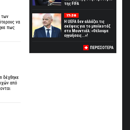
της FIFA
17:38
 των
ότερους να
Η UEFA δεν αλλάζει τις
σκέψεις για το μποϊκοτάζ
θηκε πως
στο Μουντιάλ: «Θέλουμε
εγγυήσεις...»!
ΠΕΡΙΣΣΟΤΕΡΑ
on δέχθηκε
τοχών από
κονται