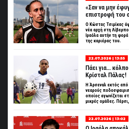
«Σαν να μην έφυ
επιστροφή του 
Ο Κώστας Τσιμίκας άφ
νέα αρχή στη Λίβερπο
Ιραόλα αυτήν τη φορά
της καριέρας του.
22.07.2026 | 13:55
Πάει για… κόλπο
Κρίσταλ Πάλας!
Η Άρσεναλ εκτός από 
νεαρούς ποδοσφαιρισ
οποίος αγωνίζεται στη
μικρές ομάδες. Πέρσι,
22.07.2026 | 13:02
Ο Ιραόλα αποκάλ