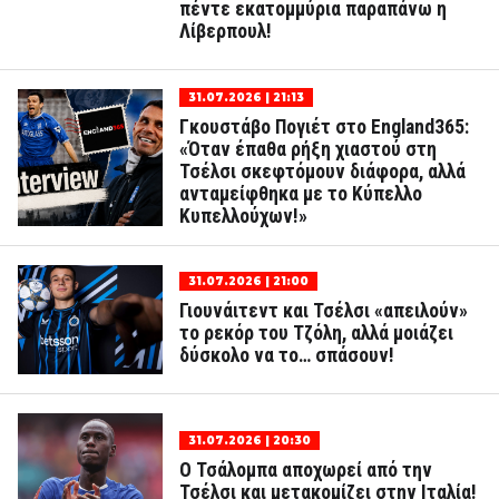
πέντε εκατομμύρια παραπάνω η
Λίβερπουλ!
31.07.2026 | 21:13
Γκουστάβο Πογιέτ στο England365:
«Όταν έπαθα ρήξη χιαστού στη
Τσέλσι σκεφτόμουν διάφορα, αλλά
ανταμείφθηκα με το Κύπελλο
Κυπελλούχων!»
31.07.2026 | 21:00
Γιουνάιτεντ και Τσέλσι «απειλούν»
το ρεκόρ του Τζόλη, αλλά μοιάζει
δύσκολο να το… σπάσουν!
31.07.2026 | 20:30
Ο Τσάλομπα αποχωρεί από την
Τσέλσι και μετακομίζει στην Ιταλία!