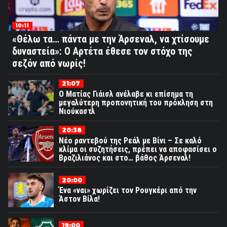
10:11
«Θέλω τα… πάντα με την Άρσεναλ, να χτίσουμε
δυναστεία»: Ο Αρτέτα έθεσε τον στόχο της
σεζόν από νωρίς!
21:07
Ο Ματίας Γιάισλ ανέλαβε κι επίσημα τη
μεγαλύτερη προπονητική του πρόκληση στη
Νιούκαστλ
20:38
Νέο ραντεβού της Ρεάλ με Βίνι – Σε καλό
κλίμα οι συζητήσεις, πρέπει να αποφασίσει ο
Βραζιλιάνος και στο… βάθος Άρσεναλ!
20:00
Ένα «ναι» χωρίζει τον Ρουγκέρι από την
Άστον Βίλα!
19:00