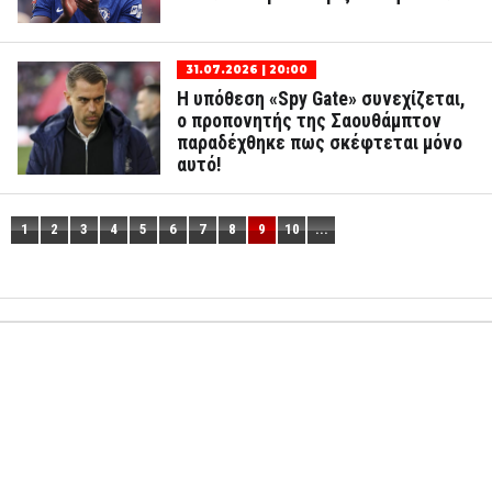
31.07.2026 | 20:00
Η υπόθεση «Spy Gate» συνεχίζεται,
ο προπονητής της Σαουθάμπτον
παραδέχθηκε πως σκέφτεται μόνο
αυτό!
1
2
3
4
5
6
7
8
9
10
...