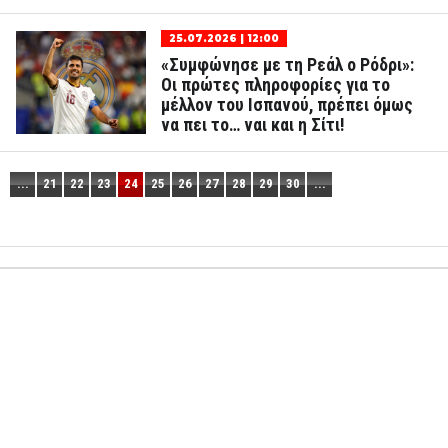
25.07.2026 | 12:00
«Συμφώνησε με τη Ρεάλ ο Ρόδρι»:
Οι πρώτες πληροφορίες για το
μέλλον του Ισπανού, πρέπει όμως
να πει το… ναι και η Σίτι!
...
21
22
23
24
25
26
27
28
29
30
...