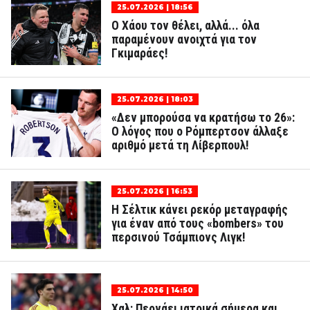
25.07.2026 | 18:56
Ο Χάου τον θέλει, αλλά... όλα
παραμένουν ανοιχτά για τον
Γκιμαράες!
25.07.2026 | 18:03
«Δεν μπορούσα να κρατήσω το 26»:
Ο λόγος που ο Ρόμπερτσον άλλαξε
αριθμό μετά τη Λίβερπουλ!
25.07.2026 | 16:53
Η Σέλτικ κάνει ρεκόρ μεταγραφής
για έναν από τους «bombers» του
περσινού Τσάμπιονς Λιγκ!
25.07.2026 | 14:50
Χαλ: Περνάει ιατρικά σήμερα και