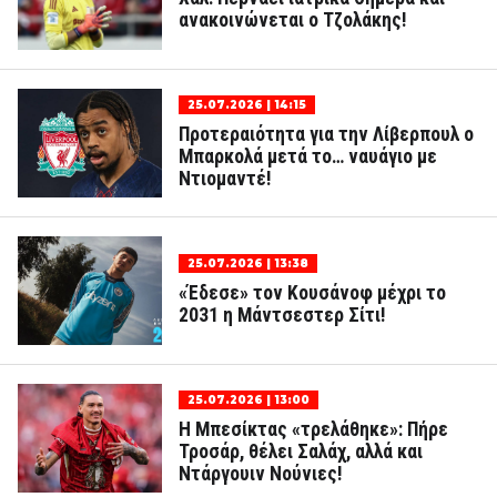
ανακοινώνεται ο Τζολάκης!
25.07.2026 | 14:15
Προτεραιότητα για την Λίβερπουλ ο
Μπαρκολά μετά το… ναυάγιο με
Ντιομαντέ!
25.07.2026 | 13:38
«Έδεσε» τον Κουσάνοφ μέχρι το
2031 η Μάντσεστερ Σίτι!
25.07.2026 | 13:00
Η Μπεσίκτας «τρελάθηκε»: Πήρε
Τροσάρ, θέλει Σαλάχ, αλλά και
Ντάργουιν Νούνιες!