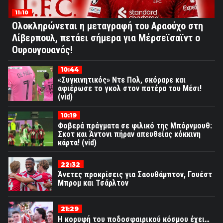
11:10
Ολοκληρώνεται η μεταγραφή του Αραούχο στη
Λίβερπουλ, πετάει σήμερα για Μέρσεϊσαϊντ ο
Ουρουγουανός!
10:44
«Συγκινητικός» Ντε Πολ, σκόραρε και
αφιέρωσε το γκολ στον πατέρα του Μέσι!
(vid)
10:19
Φοβερά πράγματα σε φιλικό της Μπόρνμουθ:
Σκοτ και Άντονι πήραν απευθείας κόκκινη
κάρτα! (vid)
22:32
Άνετες προκρίσεις για Σαουθάμπτον, Γουέστ
Μπρομ και Τσάρλτον
21:29
Η κορυφή του ποδοσφαιρικού κόσμου έχει…