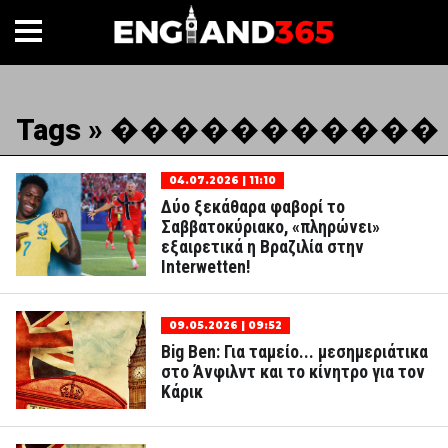
Tags » �����������
04.07.2026 | 11:10
Δύο ξεκάθαρα φαβορί το
Σαββατοκύριακο, «πληρώνει»
εξαιρετικά η Βραζιλία στην
Interwetten!
09.05.2026 | 09:52
Big Ben: Για ταμείο... μεσημεριάτικα
στο Άνφιλντ και το κίνητρο για τον
Κάρικ