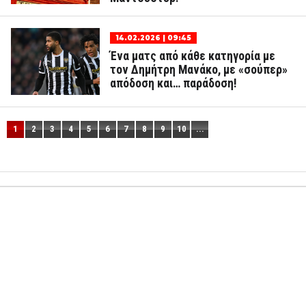
14.02.2026 | 09:45
Ένα ματς από κάθε κατηγορία με
τον Δημήτρη Μανάκο, με «σούπερ»
απόδοση και… παράδοση!
1
2
3
4
5
6
7
8
9
10
...