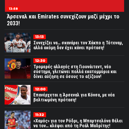
13:58
Άρσεναλ και Emirates συνεχίζουν μαζί μέχρι το
2033!
13:13
Συνεχίζει να… σκανάρει τον Χάκπο η Τότεναμ,
αλλά ακόμη δεν έχει κάνει πρόταση!
12:30
Τρομερές αλλαγές στη Γιουνάιτεντ, νέο
σύστημα, γλιτώνει πολλά εκατομμύρια και
δίνει αύξηση σε όσους το αξίζουν!
12:00
Επανέρχεται η Άρσεναλ για Κόνσα, με νέα
βελτιωμένη πρόταση!
11:32
«Χαμός» για τον Ρόδρι, η Μπαρτσελόνα θέλει
να τον… κλέψει από τη Ρεάλ Μαδρίτης!