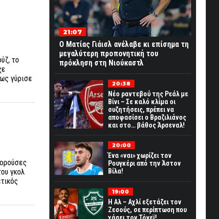
21:07
Ο Ματίας Γιάισλ ανέλαβε κι επίσημα τη
μεγαλύτερη προπονητική του
ύζ, το
πρόκληση στη Νιούκαστλ
χε
σως γύρισε
20:38
Νέο ραντεβού της Ρεάλ με
Βίνι – Σε καλό κλίμα οι
συζητήσεις, πρέπει να
αποφασίσει ο Βραζιλιάνος
και στο… βάθος Άρσεναλ!
20:00
Ένα «ναι» χωρίζει τον
πορούσες
Ρουγκέρι από την Άστον
του γκολ
Βίλα!
ετικός
19:00
Η Αλ – Αχλί εξετάζει τον
Ζεσούς, σε περίπτωση που
χάσει τον Τόνεϊ!