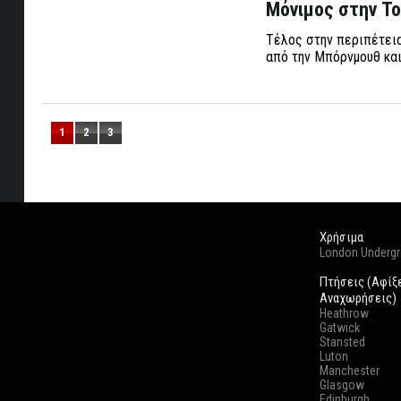
Μόνιμος στην Το
Τέλος στην περιπέτεια
από την Μπόρνμουθ και
1
2
3
Χρήσιμα
London Underg
Πτήσεις (Αφίξ
Αναχωρήσεις)
Heathrow
Gatwick
Stansted
Luton
Manchester
Glasgow
Edinburgh