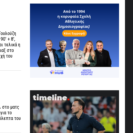
Τουλούζη
0' + 8',
ι τελικά η
ιαξ στο
οχή του
timeline
λ στο ματς
για το
όλεπτα του