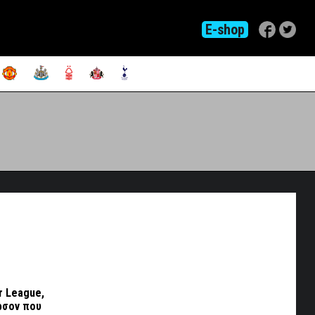
E-shop
r League,
ερσον που