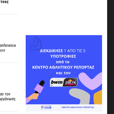
 τους
Conference
υιν
ναν τον
 οργάνωση