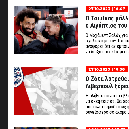
27.10.2023 | 10:47
Ο Τσιμίκας μάλλ
ο Αιγύπτιος του 
Ο Μοχάμεντ Σαλάχ για 
σχολίαζε με τον Τσιμίκ
αναφέρει ότι αν έμπαι
να δείξει τον «Τσίμι» 
27.10.2023 | 10:38
Ο Ζότα λατρεύει 
Λίβερπουλ ξέρει 
Η αλήθεια είναι ότι β
να σκεφτείς ότι θα σκο
αποτελεί σημάδι πως η
συνείσφερε σε ακόμα μι