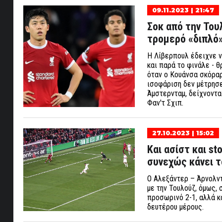
09.11.2023 | 21:47
Σοκ από την Τουλ
τρομερό «διπλό»
Η Λίβερπουλ έδειχνε ν
και παρά το φινάλε - θ
όταν ο Κουάνσα σκόραρ
ισοφάριση δεν μέτρησε
Άμστερνταμ, δείχνοντα
Φαν'τ Σχιπ.
27.10.2023 | 15:02
Και ασίστ και st
συνεχώς κάνει το
Ο Αλεξάντερ – Άρνολντ
με την Τουλούζ, όμως, 
προσωρινό 2-1, αλλά κ
δευτέρου μέρους.