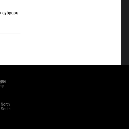
ον αγόρασε
ά
ague
hip
o
 North
 South