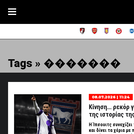
Tags » �������
08.07.2026 | 11:24
Κίνηση… ρεκόρ γ
της ιστορίας της
Η Ίπσουιτς συνεχίζει
και δίνει τα χέρια με