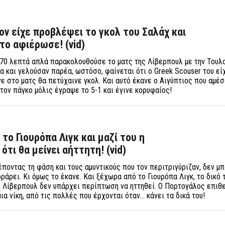
ον είχε προβλέψει το γκολ του Σαλάχ και
το αφιέρωσε! (vid)
70 λεπτά απλά παρακολουθούσε το ματς της Λίβερπουλ με την Τουλο
α και γελούσαν παρέα, ωστόσο, φαίνεται ότι ο Greek Scouser του εί
νε στο ματς θα πετύχαινε γκολ. Και αυτό έκανε ο Αιγύπτιος που αμέ
στον πάγκο μόλις έγραψε το 5-1 και έγινε κορυφαίος!
το Γιουρόπα Λιγκ και μαζί του η
ότι θα μείνει αήττητη! (vid)
λέποντας τη φάση και τους αμυντικούς που τον περιτριγύριζαν, δεν μ
ράρει. Κι όμως το έκανε. Και ξέχωρα από το Γιουρόπα Λιγκ, το δικό 
 Λίβερπουλ δεν υπάρχει περίπτωση να ηττηθεί. Ο Πορτογάλος επιθ
α νίκη, από τις πολλές που έρχονται όταν... κάνει τα δικά του!