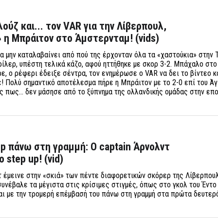
ούζ και... τον VAR για την Λίβερπουλ,
 η Μπράιτον στο Άμστερνταμ! (vids)
α μην καταλαβαίνει από πού της έρχονταν όλα τα «χαστούκια» στην 
ρίλερ, υπέστη τελικά κάζο, αφού ηττήθηκε με σκορ 3-2. Μπάχαλο στο 9
ε, ο ρέφερι έδειξε σέντρα, τον ενημέρωσε ο VAR να δει το βίντεο κα
! Πολύ σημαντικό αποτέλεσμα πήρε η Μπράιτον με το 2-0 επί του Άγ
ς πως... δεν μάσησε από το ξύπνημα της ολλανδικής ομάδας στην επ
op πάνω στη γραμμή: Ο captain Άρνολντ
 step up! (vid)
 έμεινε στην «σκιά» των πέντε διαφορετικών σκόρερ της Λίβερπου
συνέβαλε τα μέγιστα στις κρίσιμες στιγμές, όπως στο γκολ του Έντο 
αι με την τρομερή επέμβασή του πάνω στη γραμμή στα πρώτα δευτερ