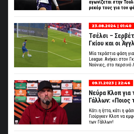
αγωνίζεται στην Τουλ
ρεκόρ τους για τον φ
23.08.2024 | 01:40
Τσέλσι – Σερβέτ
Γκίου και οι Άγγ
Μία τεράστια φάση για
League. Ανήκει στον Γκ
Νούνιες, στο περσινό 
09.11.2023 | 22:46
Νεύρα Κλοπ για 
Γάλλων: «Ποιος τ
Κάτι η ήττα, κάτι η φά
Γιούργκεν Κλοπ να εμφ
των Γάλλων!