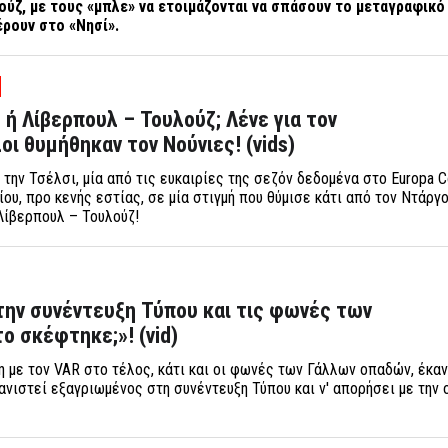
ούζ, με τους «μπλε» να ετοιμάζονται να σπάσουν το μεταγραφικό
έρουν στο «Νησί».
 ή Λίβερπουλ – Τουλούζ; Λένε για τον
λοι θυμήθηκαν τον Νούνιες! (vids)
 την Τσέλσι, μία από τις ευκαιρίες της σεζόν δεδομένα στο Europa 
ίου, προ κενής εστίας, σε μία στιγμή που θύμισε κάτι από τον Ντάργο
Λίβερπουλ – Τουλούζ!
την συνέντευξη Τύπου και τις φωνές των
ο σκέφτηκε;»! (vid)
ση με τον VAR στο τέλος, κάτι και οι φωνές των Γάλλων οπαδών, έκα
ανιστεί εξαγριωμένος στη συνέντευξη Τύπου και ν' απορήσει με την