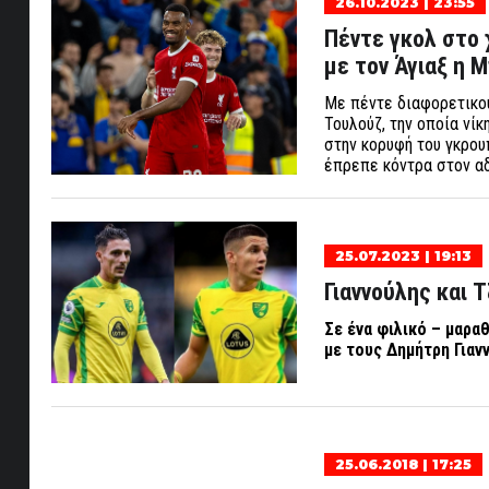
26.10.2023 | 23:55
Πέντε γκολ στο 
με τον Άγιαξ η 
Με πέντε διαφορετικού
Τουλούζ, την οποία νί
στην κορυφή του γκρου
έπρεπε κόντρα στον αδ
25.07.2023 | 19:13
Γιαννούλης και 
Σε ένα φιλικό – μαραθ
με τους Δημήτρη Γιαν
25.06.2018 | 17:25