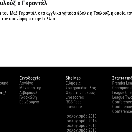
υλούζ ο Γκραντέλ
 του Μαξ Γκραντέλ στα αγγλικά γήπεδα έβαλε η Τουλούζ, η οποία τ
 τον επανέφερε στην Γαλλία.
Ξενοδοχεία
Site Map
Στατιστικ
round
Λονδίνο
Ειδήσεις
Premier Le
Μάντσεστερ
Σωτηρακόπουλος
Champions
εις/
Λίβερπουλ
Θέμα της ημέρας
League One
Γλασκώβη
Livescores
League Tw
Εδινβούργο
RSS Feed
Conference
Livescore
Conference
Conference
Ισολογισμός 2013
Ισολογισμός 2014
Ισολογισμός 2015
Ισολογισμός 2016