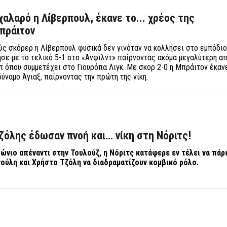
χαλαρό η Λίβερπουλ, έκανε το... χρέος της
Μπράιτον
ς σκόρερ η Λίβερπουλ φυσικά δεν γινόταν να κολλήσει στο εμπόδιο
κησε με το τελικό 5-1 στο «Άνφιλντ» παίρνοντας ακόμα μεγαλύτερη 
π όπου συμμετέχει στο Γιουρόπα Λιγκ. Με σκορ 2-0 η Μπράιτον έκαν
ύναμο Άγιαξ, παίρνοντας την πρώτη της νίκη.
Τζόλης έδωσαν πνοή και… νίκη στη Νόριτς!
ώνιο απέναντι στην Τουλούζ, η Νόριτς κατάφερε εν τέλει να πάρε
νούλη και Χρήστο Τζόλη να διαδραματίζουν κομβικό ρόλο.