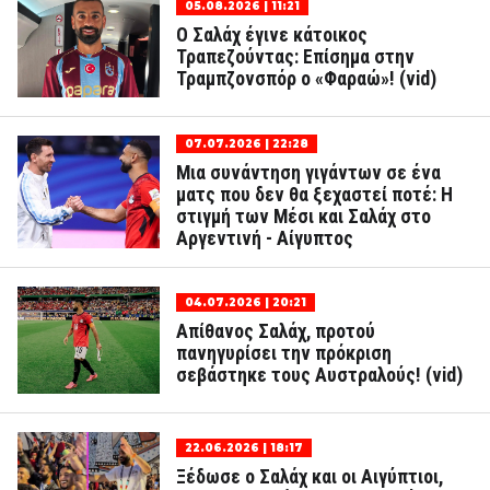
05.08.2026 | 11:21
Ο Σαλάχ έγινε κάτοικος
Τραπεζούντας: Επίσημα στην
Τραμπζονσπόρ ο «Φαραώ»! (vid)
07.07.2026 | 22:28
Μια συνάντηση γιγάντων σε ένα
ματς που δεν θα ξεχαστεί ποτέ: Η
στιγμή των Μέσι και Σαλάχ στο
Αργεντινή - Αίγυπτος
04.07.2026 | 20:21
Απίθανος Σαλάχ, προτού
πανηγυρίσει την πρόκριση
σεβάστηκε τους Αυστραλούς! (vid)
22.06.2026 | 18:17
Ξέδωσε ο Σαλάχ και οι Αιγύπτιοι,