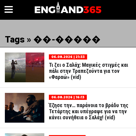
Tags » ��-�����
06.08.2026 | 21:33
Τι ζει ο Σαλάχ: Μαγικές στιγμές και
πάλι στην Τραπεζούντα για τον
«Φαραώ» (vid)
06.08.2026 | 16:13
Έζησε την… παράνοια το βράδυ της
Τετάρτης και υπέγραψε για να την
κάνει συνήθεια ο Σαλάχ! (vid)