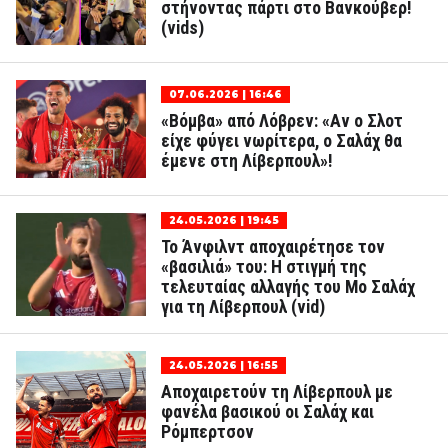
στήνοντας πάρτι στο Βανκούβερ!
(vids)
07.06.2026 | 16:46
«Βόμβα» από Λόβρεν: «Αν ο Σλοτ
είχε φύγει νωρίτερα, ο Σαλάχ θα
έμενε στη Λίβερπουλ»!
24.05.2026 | 19:45
Το Άνφιλντ αποχαιρέτησε τον
«βασιλιά» του: Η στιγμή της
τελευταίας αλλαγής του Μο Σαλάχ
για τη Λίβερπουλ (vid)
24.05.2026 | 16:55
Αποχαιρετούν τη Λίβερπουλ με
φανέλα βασικού οι Σαλάχ και
Ρόμπερτσον