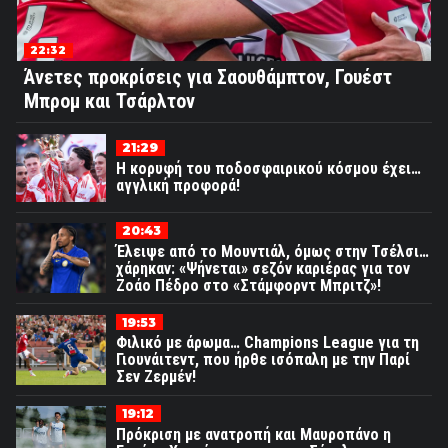
22:32
Άνετες προκρίσεις για Σαουθάμπτον, Γουέστ
Μπρομ και Τσάρλτον
21:29
Η κορυφή του ποδοσφαιρικού κόσμου έχει…
αγγλική προφορά!
20:43
Έλειψε από το Μουντιάλ, όμως στην Τσέλσι…
χάρηκαν: «Ψήνεται» σεζόν καριέρας για τον
Ζοάο Πέδρο στο «Στάμφορντ Μπριτζ»!
19:53
Φιλικό με άρωμα… Champions League για τη
Γιουνάιτεντ, που ήρθε ισόπαλη με την Παρί
Σεν Ζερμέν!
19:12
Πρόκριση με ανατροπή και Μαυροπάνο η