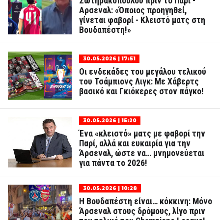
Σωτηρακόπουλου πριν το Παρί -
Αρσεναλ: «Όποιος προηγηθεί,
γίνεται φαβορί - Κλειστό ματς στη
Βουδαπέστη!»
30.05.2026 | 17:51
Οι ενδεκάδες του μεγάλου τελικού
του Τσάμπιονς Λιγκ: Με Χάβερτς
βασικό και Γκιόκερες στον πάγκο!
30.05.2026 | 15:20
Ένα «κλειστό» ματς με φαβορί την
Παρί, αλλά και ευκαιρία για την
Άρσεναλ, ώστε να… μνημονεύεται
για πάντα το 2026!
30.05.2026 | 10:28
Η Βουδαπέστη είναι… κόκκινη: Μόνο
Άρσεναλ στους δρόμους, λίγο πριν