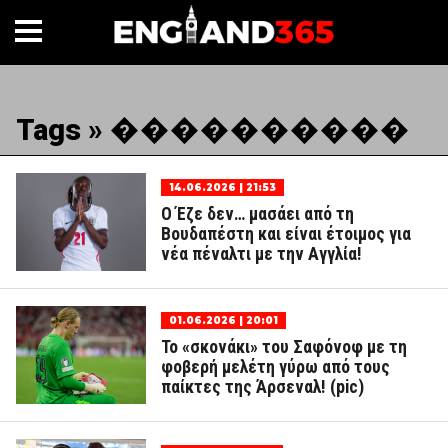
Tags » ����������
14.06.2026 | 21:53
Ο Έζε δεν… μασάει από τη
Βουδαπέστη και είναι έτοιμος για
νέα πέναλτι με την Αγγλία!
01.06.2026 | 20:01
Το «σκονάκι» του Σαφόνοφ με τη
φοβερή μελέτη γύρω από τους
παίκτες της Άρσεναλ! (pic)