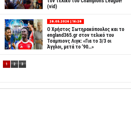
τον τελικό του Champions League!
(vid)
28.05.2026 | 16:28
Ο Χρήστος Σωτηρακόπουλος και το
england365.gr στον τελικό του
Τσάμπιονς Λιγκ: «Για το 3/3 οι
Άγγλοι, μετά το ’90…»
1
2
3