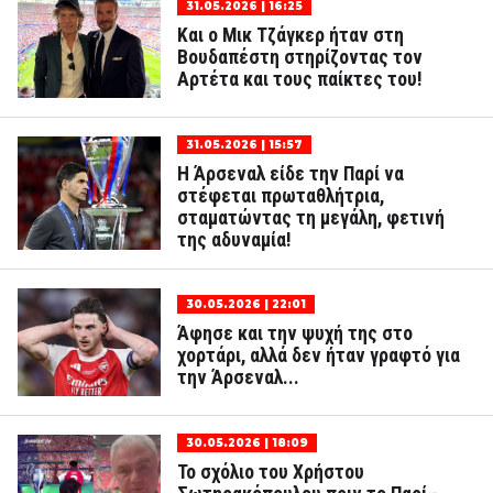
31.05.2026 | 16:25
Και ο Μικ Τζάγκερ ήταν στη
Βουδαπέστη στηρίζοντας τον
Αρτέτα και τους παίκτες του!
31.05.2026 | 15:57
Η Άρσεναλ είδε την Παρί να
στέφεται πρωταθλήτρια,
σταματώντας τη μεγάλη, φετινή
της αδυναμία!
30.05.2026 | 22:01
Άφησε και την ψυχή της στο
χορτάρι, αλλά δεν ήταν γραφτό για
την Άρσεναλ...
30.05.2026 | 18:09
Το σχόλιο του Χρήστου